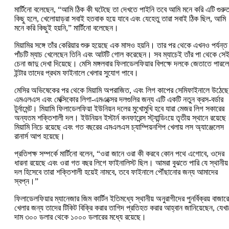
মার্টিনো বলেছেন, “আমি ঠিক কী ঘটেছে তা দেখতে পাইনি তবে আমি মনে করি এটি গুরু
কিছু হলে, খেলোয়াড়রা সবাই হতবাক হয়ে যাবে এবং যেহেতু তারা সবাই ঠিক ছিল, আমি
মনে করি কিছুই হয়নি,” মার্টিনো বলেছেন।
মিয়ামির সঙ্গে তাঁর কেরিয়ার শুরু হয়েছে এক মাসও হয়নি। তার পর থেকে এখনও পর্যন্ত
পাঁচটি ম্যাচ খেলেছেন তিনি এবং আটটি গোল করেছেন। সব ম্যাচেই তাঁর পা থেকে সে
চেনা জাদু দেখা দিয়েছে। মেসি মঙ্গলবার ফিলাডেলফিয়ার বিপক্ষে দলকে জেতাতে পারলে
ইন্টার তাদের প্রথম ফাইনালে খেলার সুযোগ পাবে।
মেসির অভিষেকের পর থেকে মিয়ামি অপরাজিত, এবং লিগ কাপের সেমিফাইনালে উঠেছে
এমএলএস এবং মেক্সিকোর লিগা-এমএক্সের দলগুলির জন্য এটি একটি নতুন ক্রস-বর্ডার
টুর্নামেন্ট। মিয়ামি ফিলাডেলফিয়া ইউনিয়ন দলের মুখোমুখি হবে যারা মেজর লিগ সকারের
অন্যতম শক্তিশালী দল। ইউনিয়ন ইস্টার্ন কনফারেন্স স্ট্যান্ডিংয়ে তৃতীয় স্থানে রয়েছে
মিয়ামি নিচে রয়েছে এবং গত বছরের এমএলএস চ্যাম্পিয়নশিপ খেলায় লস অ্যাঞ্জেলেস
রানার্স আপ হয়েছে।
প্রতিপক্ষ সম্পর্কে মার্টিনো বলেন, “ওরা জানে ওরা কী করবে কোন পথে এগোবে, ওদের
ধারনা রয়েছে এবং ওরা গত বছর লিগে ফাইনালিস্ট ছিল। আমরা বুঝতে পারি যে স্থানীয়
দল হিসেবে তারা শক্তিশালী হয়েই নামবে, তবে ফাইনালে পৌঁছানোর জন্য আমাদের
স্বপ্ন।”
ফিলাডেলফিয়ার ম্যানেজার জিম কার্টিন ইতিমধ্যে স্থানীয় অনুরাগীদের পুনর্বিক্রয় বাজারে
খেলার জন্য তাদের টিকিট বিক্রি করার তাগিদ প্রতিহত করার আহ্বান জানিয়েছেন, যেখা
দাম ৩০০ ডলার থেকে ১০০০ ডলারের মধ্যে রয়েছে।