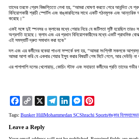
তাদের তরফে প্রেস বিজ্ঞপ্তিতে লেখা হয়, “আমরা ঘোষণা করতে পেরে আনন্দিত যে প্রধান
বিনিয়োগকারী শ্রাচী স্পোর্টস এবং বাঙ্কারহিলের সাথে একটি গঠনমূলক এবং আন্তরিক
করেছে।”
একই সঙ্গে দুই স্পনসর ও ক্লাবের মধ্যে শেয়ার নিয়ে যে জটিলতা সৃষ্টি হয়েছিল তার
অগ্রগতি হয়েছে। ক্লাব এবং এর প্রধান বিনিয়োগকারীদের মধ্যে একটি প্রাথমিক বোঝাপ
এই সমস্যাটি দ্রুত সমাধান করা হবে৷”
দল এবং এর কর্মীদের বকেয়া পাওনা সম্পর্কে বলা হয়, “আমরা সংশ্লিষ্ট সকলকে আশ্বস্ত
আমরা আশা করি যে একবার শেয়ার ইস্যু করার বিষয়টি শেষ মিটে গেলে, আর দেউড়ি না
এর পাশাপাশি দলের খেলোয়াড়, কোচিং স্টাফ এবং সহায়তা কর্মীদের প্রতি তাদের গভী
Facebook
Copy
X
Telegram
LinkedIn
Messenger
Pinterest
Link
Tags:
Bunker Hill
Mohammedan SC
Shrachi Sports
বাঙ্কার হিল
মহামেড
Leave a Reply
Your email address will not be published.
Required fields are mar