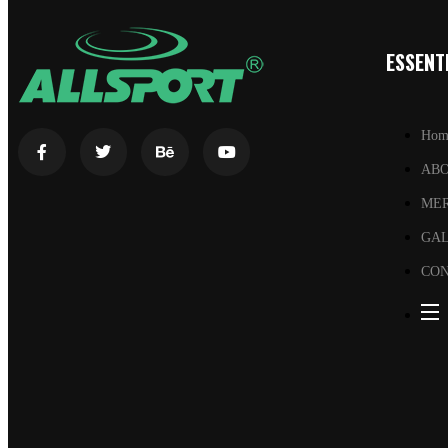
ESSENTI
Hom
AB
ME
GA
CON