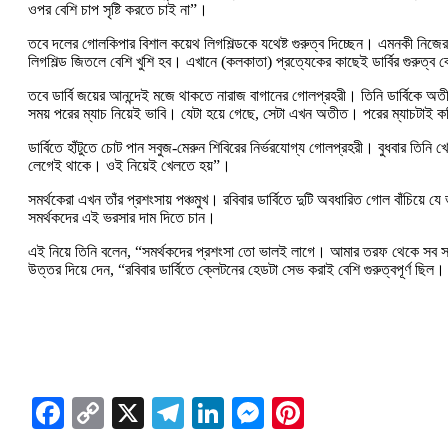
ওপর বেশি চাপ সৃষ্টি করতে চাই না”।
তবে দলের গোলকিপার বিশাল কয়েথ লিগশিল্ডকে যথেষ্ট গুরুত্ব দিচ্ছেন। এমনকী নিজের 
লিগশিল্ড জিতলে বেশি খুশি হব। এখানে (কলকাতা) প্রত্যেকের কাছেই ডার্বির গুরুত্ব ব
তবে ডার্বি জয়ের আনন্দেই মজে থাকতে নারাজ বাগানের গোলপ্রহরী। তিনি ডার্বিকে অত
সময় পরের ম্যাচ নিয়েই ভাবি। যেটা হয়ে গেছে, সেটা এখন অতীত। পরের ম্যাচটাই 
ডার্বিতে হাঁটুতে চোট পান সবুজ-মেরুন শিবিরের নির্ভরযোগ্য গোলপ্রহরী। বুধবার তিন
লেগেই থাকে। ওই নিয়েই খেলতে হয়”।
সমর্থকেরা এখন তাঁর প্রশংসায় পঞ্চমুখ। রবিবার ডার্বিতে দুটি অবধারিত গোল বাঁচিয়ে
সমর্থকদের এই ভরসার দাম দিতে চান।
এই নিয়ে তিনি বলেন, “সমর্থকদের প্রশংসা তো ভালই লাগে। আমার তরফ থেকে সব সময়
উত্তর দিয়ে দেন, “রবিবার ডার্বিতে ক্লেটনের হেডটা সেভ করাই বেশি গুরুত্বপূর্ণ ছি
Facebook
Copy
X
Telegram
LinkedIn
Messenger
Pinterest
Link