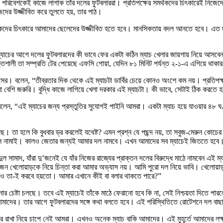
পরিবেশকেই কাজে লাগাক তাঁর দলের ফুটবলাররা। প্রতিপক্ষের সমর্থকদের চিৎকারেই নিজেদের উ
জেদের উজ্জীবিত করে তুলতে হয়, তার পাঠ।
র্থকদের চিৎকারে আমাদের ছেলেদের উজ্জীবিত হতে হবে। মানসিকতায় বদল আনতে হবে। এত দর
ত, ম্যাচের আগে দলের ফুটবলারদের কী ভাবে ফের একটা কঠিন ম্যাচ খেলার জায়গায় নিয়ে আসবেন।
্ট শক্তিশালী তা সম্প্রতি টের পেয়েছে এফসি গোয়া, যেদিন ৮১ মিনিট পর্যন্ত ২-১-এ এগিয
 হাবাসের। বলেন, “তীব্রতার দিক থেকে এই ম্যাচটা ডার্বির চেয়ে কোনও অংশে কম নয়। প্রতি
া বেশি জরুরি। বুদ্ধি কাজে লাগিয়ে খেলা দরকার এই ম্যাচটা। কী ভাবে, সেটাই ঠিক করতে
স বলেন, “এই ম্যাচের জন্য প্রস্তুতির সুযোগই পাইনি আমরা। একটা ম্যাচ হয়ে যাওয়ার ৪৮ ঘ
খেলছে। তা হলে কি বুধবার ড্র করলেই যথেষ্ট? এমন প্রশ্ন যে পছন্দ নয়, তা সবুজ-মেরু
যই মাঠে দল নামাই। কালও জেতার জন্যই আমার দল নামবে। এখন আমাদের সব ম্যাচেই জিততে
ুল সামাদ, যাঁরা দু’জনেই যে যাঁর নিজের রাজ্যের প্রাক্তন দলের বিরুদ্ধে মাঠে নামবেন এই
জন খেলোয়াড়কে নিয়ে চিন্তা করা আমার অভ্যাস নয়। আমি পুরো দল নিয়ে ভাবি। খেলোয
্রীতমও তা-ই করবে হয়তো। আমার এখানে কীই বা বলার থাকতে পারে?”
রানোর চেষ্টা চলছে। তবে এই ম্যাচেই তাঁকে মাঠে ফেরানো হবে কি না, সেই নিশ্চয়তা দিতে পা
ে আমাদের। তার আগে ফুটবলারদের সঙ্গে কথা বলতে হবে। এই পরিস্থিতিতে রোটেশনে দল ব
থান ধরে রাখা নিয়ে চাপে নেই আমরা। এখনও অনেক ম্যাচ বাকি আমাদের। এই মুহূর্তে আমাদের 