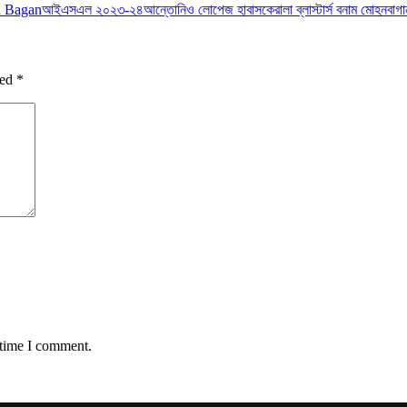
n Bagan
আইএসএল ২০২৩-২৪
আন্তোনিও লোপেজ হাবাস
কেরালা ব্লাস্টার্স বনাম মোহনবাগা
ked
*
 time I comment.