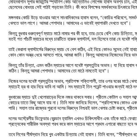
মোহনবাগান সুপার জায়ান্টের স্প্যানিশ কোচ আন্তোনিও লোপেজ হাবাস অবশ্য চান, এই 
ছেলেদের বোধহয় সেই পাঠই পড়াবেন তিনি। কী করে বিপক্ষের সমর্থকদের চিৎকারে নি
মঙ্গলবার কোচি উড়ে যাওয়ার আগে সাংবাদিকদের হাবাস বলেন, “কোচির পরিবেশে, সম
খেলতে ভাল লাগে। আমরা পেশাদার। আমাদের এ ভাবেই ব্যাপারটা দেখতে হবে”।
কিন্তু বুধবার গুরুত্বপূর্ণ ম্যাচে মাঠে নামার পর কী হবে, তার চেয়ে বেশি কোচ চিন্তি
যতই গত পাঁচটি ম্যাচের মধ্যে চারটিতে হারুক ব্লাস্টার্স, দল হিসেবে তারা যে যথেষ
তাই কেরালা ব্লাস্টার্সের বিরুদ্ধে ম্যাচ যে বেশ কঠিন, এই নিয়ে কোনও সন্দেহ নেই
কোন কোন অস্ত্র ধেয়ে আসতে পারে, আমরা জানি। কিন্তু আমাদের নিজেদের নিয়ে ভাব
কিন্তু তাঁর চিন্তা, এমন কঠিন ম্যাচের আগে যথেষ্ট প্রস্তুতির অভাব। যা নিয়ে হাবা
কঠিন। কিন্তু আমরা পেশাদার। আমাদের তো মাঠে নামতেই হবে”।
নিজের দলের যথেষ্ট প্রস্তুতির অভাব, প্রতিপক্ষ শক্তিশালী, তার ওপর ঘরের মাঠে 
ম্যাচেই ড্র বা হার নিয়ে ভাবি না আমি। সব ম্যাচেই তিন পয়েন্ট পাওয়ার জন্
বুধবারের ম্যাচে দুই খেলোয়াড়ের দিকে নজর থাকবে সবার। প্রীতম কোটাল ও সহাল আব্দ
কোচের তাতে কিছু আসে যায় না। তিনি সাফ জানিয়ে দিলেন, “প্রতিপক্ষের কোনও এক
পারি। সহাল তার রাজ্যের পুরনো দলের বিরুদ্ধে নিশ্চয়ই ভাল খেলার চেষ্টা করবে, প
দলের অস্ট্রেলীয় ডিফেন্ডার ব্রেন্ডান হ্যামিল এখনও চিকিৎসাধীন এবং তাঁকে মাঠে ফে
প্রত্যেকের শারীরিক অবস্থা পরখ করে কাল ম্যাচের আগে প্রথম এগারো বাছতে হব
তবে লিগের শীর্ষস্থান নিয়ে খুব একটায় চিন্তায় নেই হাবাস। তিনি বলেন, “শীর্ষস্