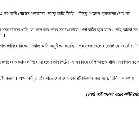
, “এ বার আমি গোল্ডেন গ্লাভসের দৌড়ে আছি ঠিকই। কিন্তু গোল্ডেন গ্লাভসের চেয়ে দল
ি সব সময় ভাবতে থাকি, তা হলে আর পরের ম্যাচগুলোতে খেলা কঠিন হয়ে যাবে। তাই আমরা সব
রা”।
ত করে বিশাল জানিয়ে দিলেন, “আজ আমি অনুশীলন করেছি। প্রত্যেক খেলোয়াড়েরই ছোটখাটো চোট
গোলকিপারের তকমাও লাগিয়ে দিয়েছেন তাঁর পিঠে। এ সব নিয়ে বেশি ভাবতে রাজি নন বিশাল কয়ে
টা করব”। এখন পর্যন্ত তাঁর কাছে সেরা সেভ কোনটি জিজ্ঞাসা করা হলে, তিনি এক কথায়
(লেখা আইএসএল ওয়েব সাইট থেক