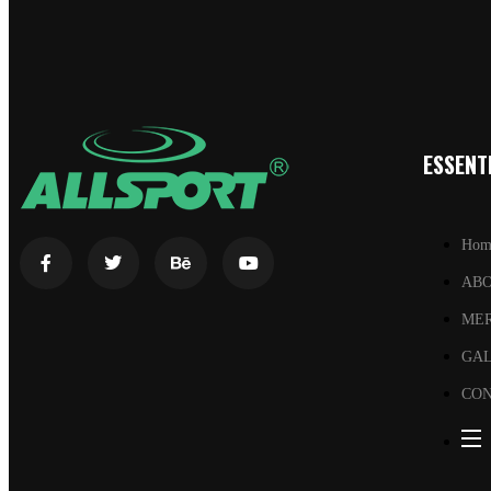
ESSENTI
Hom
AB
ME
GA
CON