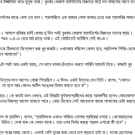
জ্জীবিত করে তুলুক তারা। বুধবার কেরালা ব্লাস্টার্সের বিরুদ্ধে মাঠে দল নামানোর আগে দ
্শকের মাঝে খেলা তো ভাল। গ্যালারিতে এক হাজার লোক থাকার চেয়ে ভরা গ্যালারির সামন
 আসলে রবিবার ডার্বি খেলার দু’দিন পরই বুধবার কেরালা ব্লাস্টার্সের বিরুদ্ধে তাদের ম্যাচ।
়ে থাকার পরও ২-৪-এ হেরে মাঠ ছাড়ে তারা। এই কোচিতেই ঘটেছিল সেই কাণ্ড।
পক্ষকে ঠিকমতো বিশ্লেষণ করা খুব জরুরি। ওখানকার পরিবেশ কেমন হবে, প্রতিপক্ষ শিবির থেক
 হবে আমাদের”।
ণ্টা পরই আর একটা ম্যাচ, সে ভাবে ভাবনা-চিন্তাও করতে পারিনি ম্যাচটা নিয়ে। কাজটা খুব
ন কোচের উত্তর শুনে আগেও বোঝা গিয়েছিল। এ দিনও একই উত্তর দেন তিনি। বলেন, “কোনও
 হবে। তা হলে আর কোনও জটিল অঙ্কের হিসাব কষতে হবে না”।
 ম্যাচে। কে কতটা ভাল খেলবে, এই বিষয়টা ফুটবলপ্রেমীদের কাছে আকর্ষণীয় হলেও মোহনবাগা
়াড়দের নিজস্ব আবেগ থাকতে পারে। কোচ হিসেবে সেই আবেগকে কাজে লাগানোর চেষ্টা করতে
রলেন না হ্যামিল। বলেন, “হ্যামিলকে এখনও সারিয়ে তোলার প্রক্রিয়া চলছে। খেলোয়াড়দের
াছা উচিত। দেখা যাক কে কেমন থাকে। তার ওপর নির্ভর করছে প্রথম এগারো কী হবে”।
লক্ষ্য পরের ম্যাচ জেতা। এখনই বেশি দূরের কথা ভেবে চাপ বাড়াতে চাই না। দলের ছেলেদের