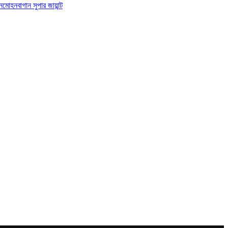
ন
মোহনবাগান সুপার জায়ান্ট