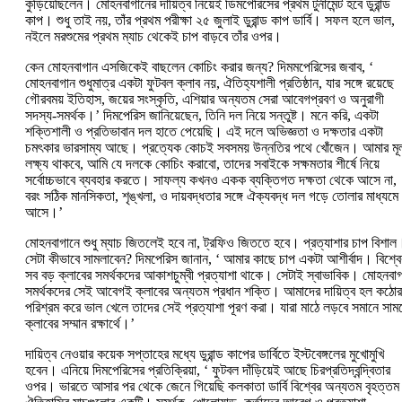
কুড়িয়েছিলেন। মোহনবাগানের দায়িত্ব নিয়েই ডিমপেরিসের প্রথম টুর্নামেন্ট হবে ডুরান্ড
কাপ। শুধু তাই নয়, তাঁর প্রথম পরীক্ষা ২৫ জুলাই ডুরান্ড কাপ ডার্বি। সফল হলে ভাল,
নইলে মরশুমের প্রথম ম্যাচ থেকেই চাপ বাড়বে তাঁর ওপর।
কেন মোহনবাগান এসজিকেই বাছলেন কোচিং করার জন্য?‌ দিমমপেরিসের জবাব, ‘‌
মোহনবাগান শুধুমাত্র একটা ফুটবল ক্লাব নয়, ঐতিহ্যশালী প্রতিষ্ঠান, যার সঙ্গে রয়েছে
গৌরবময় ইতিহাস, জয়ের সংস্কৃতি, এশিয়ার অন্যতম সেরা আবেগপ্রবণ ও অনুরাগী
সদস্য-‌সমর্থক।’‌ দিমপেরিস জানিয়েছেন, তিনি দল নিয়ে সন্তুষ্ট। মনে করি, একটা
শক্তিশালী ও প্রতিভাবান দল হাতে পেয়েছি। এই দলে অভিজ্ঞতা ও দক্ষতার একটা
চমৎকার ভারসাম্য আছে। প্রত্যেক কোচই সবসময় উন্নতির পথে খোঁজেন। আমার মূ
লক্ষ্য থাকবে, আমি যে দলকে কোচিং করাবো, তাদের সবাইকে সক্ষমতার শীর্ষে নিয়ে
সর্বোচ্চভাবে ব্যবহার করতে। সাফল্য কখনও একক ব্যক্তিগত দক্ষতা থেকে আসে না,
বরং সঠিক মানসিকতা, শৃঙ্খলা, ও দায়বদ্ধতার সঙ্গে ঐক্যবদ্ধ দল গড়ে তোলার মাধ্যমে
আসে।’‌
মোহনবাগানে শুধু ম্যাচ জিতলেই হবে না, ট্রফিও জিততে হবে। প্রত্যাশার চাপ বিশাল
সেটা কীভাবে সামলাবেন?‌ দিমপেরিস জানান, ‘‌ আমার কাছে চাপ একটা আশীর্বাদ। বিশ্বে
সব বড় ক্লাবের সমর্থকদের আকাশচুম্বী প্র‌ত্যাশা থাকে। সেটাই স্বাভাবিক। মোহনবা
সমর্থকদের সেই আবেগই ক্লাবের অন্যতম প্রধান শক্তি। আমাদের দায়িত্ব হল কঠোর
পরিশ্রম করে ভাল খেলে তাদের সেই প্রত্যাশা পূরণ করা। যারা মাঠে লড়বে সমানে সাম
ক্লাবের সম্মান রক্ষার্থে।’‌
দায়িত্ব নেওয়ার কয়েক সপ্তাহের মধ্যে ডুরান্ড কাপের ডার্বিতে ইস্টবেঙ্গলের মুখোমুখি
হবেন। এনিয়ে দিমপেরিসের প্রতিক্রিয়া, ‘‌ ফুটবল দাঁড়িয়েই আছে চিরপ্রতিদ্বন্দ্বিতার
ওপর। ভারতে আসার পর থেকে জেনে গিয়েছি কলকাতা ডার্বি বিশ্বের অন্যতম বৃহত্তম