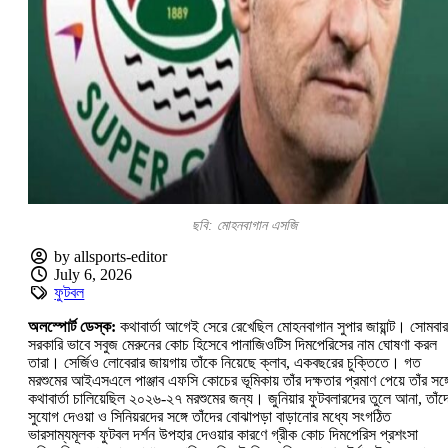
ছবি: মোহনবাগান এসজি
by allsports-editor
July 6, 2026
ফুটবল
অলস্পোর্ট ডেস্ক:‌
কথাবার্তা আগেই সেরে রেখেছিল মোহনবাগান সুপার জায়ান্ট। সোমবার
সরকারি ভাবে সবুজ মেরুনের কোচ হিসেবে পানাজিওটিস দিমপেরিসের নাম ঘোষণা করল
তারা। সের্জিও লোবেরার জায়গায় তাঁকে নিয়েছে ক্লাব, একবছরের চুক্তিতে। গত
মরশুমের আইএসএলে পাঞ্জাব এফসি কোচের ভূমিকায় তাঁর দক্ষতার প্রমাণ পেয়ে তাঁর সঙ্গ
কথাবার্তা চালিয়েছিল ২০২৬-‌২৭ মরশুমের জন্য। জুনিয়ার ফুটবলারদের তুলে আনা, তাঁদ
সুযোগ দেওয়া ও সিনিয়রদের সঙ্গে তাঁদের বোঝাপড়া বাড়ানোর মধ্যে সংগঠিত
ভারসাম্যমূলক ফুটবল দর্শন উপহার দেওয়ার কারণে গ্রীক কোচ দিমপেরিস প্রশংসা