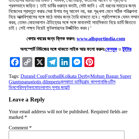
ঐতিহাসির মাচগুলোর একটি। সমর্থক, খোলোয়াড়, কর্তাদের আবেগ ও প্রত্যাশা
প্রবলভাবে জড়িত। তাই ডার্বির গুরুত্ব কতটা, সেটা জানি। এই ধরনের ম্যাচের জন্য
নিজেদের প্রস্তুত করার সেরা উপায় শুধু আবেগ নয়, বরং শৃঙ্খলা মেনে সঠিক পরিকল্পনা
নিয়ে আত্মবিশ্বাসের সঙ্গে মাঠে নামার জন্য তৈরি থাকতে হবে। প্রতিপক্ষকে যেমন সম্মা
করব, তেমন মোহনবাগান ঐতিহ্যের সঙ্গে সঙ্গে মানানসই সাহসিকতা নিয়ে ডার্বি জিততে
চাই। সেই লক্ষ্য নিয়েই ফুটবলারদের উজ্জীবিত করব।’‌
খেলার খবরের জন্য ক্লিক করুন:
www.allsportindia.com
অলস্পোর্ট নিউজের সঙ্গে থাকতে লাইক আর ফলো করুন:
ফেসবুক
ও
টুইটার
Facebook
Copy
X
Telegram
LinkedIn
Messenger
Pinterest
Link
Tags:
Durand Cup
Football
Kolkata Derby
Mohun Bagan Super
Giants
panagiotis dilmperis
কলকাতা ডার্বি
ডুরান্ড কাপ
পানাজিওটিস
ডিমপেরিস
ফুটবল
মোহনবাগান সুপার জায়ান্ট
Leave a Reply
Your email address will not be published.
Required fields are
marked
*
Comment
*