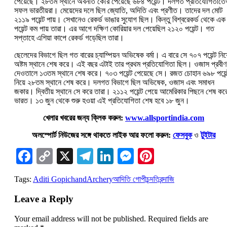
পেয়েছে। ২৮তম স্থানে অবনীত কৌর পেয়েছে ৬৮৪ পয়েন্ট। দলগত প্রতিযোগিতাতে
সফল ভারতীয়রা। মেয়েদের দলে ছিল জ্যোতি, অদিতি এবং প্রণীত। তাদের দল মোট
২১১৯ পয়েন্ট পায়। সেখানেও রেকর্ড ভাঙার সুযোগ ছিল। কিন্তু বিশ্বরেকর্ড থেকে এক
পয়েন্ট কম পায় তারা। এর আগে দক্ষিণ কোরিয়ার দল পেয়েছিল ২১২০ পয়েন্ট। গত
সপ্তাহে এশিয়া কাপে রেকর্ড গড়েছিল তারা।
ছেলেদের বিভাগে ছিল গত বারের চ্যাম্পিয়ন অভিষেক বর্মা। এ বারে সে ৭০৭ পয়েন্ট নিয়
অষ্টম স্থানে শেষ করে। এই বছর এটাই তার প্রথম প্রতিযোগিতা ছিল। ওজাস প্রবীণ
দেওতালে ১৩তম স্থানে শেষ করে। ৭০৩ পয়েন্ট পেয়েছে সে। রজত চোহান ৬৯৮ পয়েন
নিয়ে ২৮তম স্থানে শেষ করে। দলগত বিভাগে ছিল অভিষেক, ওজাস এবং সমাধন
জকার। দ্বিতীয় স্থানে সে করে তারা। ২১১২ পয়েন্ট পেয়ে আমেরিকার পিছনে শেষ কর
ভারত। ১৩ জুন থেকে শুরু হওয়া এই প্রতিযোগিতা শেষ হবে ১৮ জুন।
খেলার খবরের জন্য ক্লিক করুন:
www.allsportindia.com
অলস্পোর্ট নিউজের সঙ্গে থাকতে লাইক আর ফলো করুন:
ফেসবুক
ও
টুইটার
Facebook
Copy
X
Telegram
LinkedIn
Messenger
Pinterest
Link
Tags:
Aditi Gopichand
Archery
আদিতি গোপীচন্দ
তিরন্দাজি
Leave a Reply
Your email address will not be published.
Required fields are