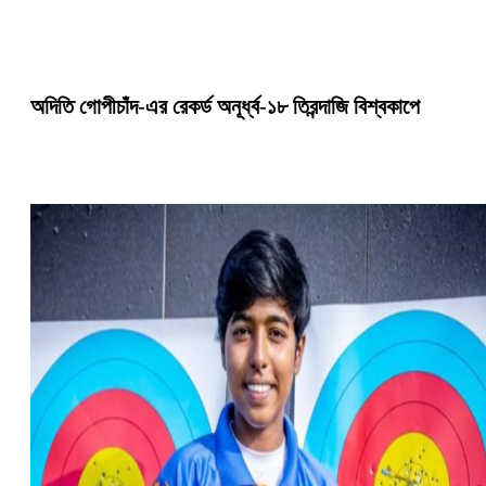
অদিতি গোপীচাঁদ-এর রেকর্ড অনূর্ধ্ব-১৮ তিরন্দাজি বিশ্বকাপে