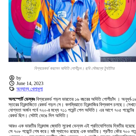
বিশ্বরেকর্ড করলেন অদিতি গোপীচন্দ। ছবি সৌজন্যে ট্যুইটার
by
June 14, 2023
অন্যান্য খেলাধুলা
অলস্পোর্ট ডেস্কঃ
বিশ্বরেকর্ড গড়ল ভারতের ১৬ বছরের অদিতি গোপীচাঁদ । অনূর্ধ্ব-১
স্তরের তিরন্দাজিতে রেকর্ড গড়ল সে। কলম্বিয়াতে তিরন্দাজির বিশ্বকাপ চলছে। সেখান
যোগ্যতা অর্জন পর্বে ৭২০-র মধ্যে ৭১১ পয়েন্ট পেল অদিতি। এর আগে ৭০৫ পয়েন্টের
রেকর্ড ছিল। সেটাই ভেঙে দিল অদিতি।
আরও এক ভারতীয় তিরন্দাজ জ্যোতি সুরেখা ভেন্নম এই প্রতিযোগিতায় দ্বিতীয় হয়েছ
সে ৭০৮ পয়েন্টে শেষ করে। ষষ্ঠ স্থানেও রয়েছে এক ভারতীয়। প্রণীত কৌর ৭০০ পয়েন