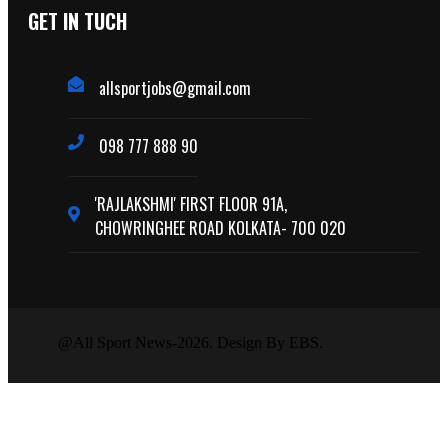
GET IN TUCH
allsportjobs@gmail.com
098 777 888 90
'RAJLAKSHMI' FIRST FLOOR 91A,
CHOWRINGHEE ROAD KOLKATA- 700 020
@All Sport News-2026. Design By EBS.