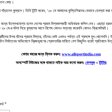
রাক্তন কোচ।
 পাশে দাঁড়ালেন কুম্বলে। তিনি টুইট করেন, ‘২৮ মে আমাদের কুস্তিগিরদের যেভাবে হেনস্থা
ের মধ্যে উল্লেখযোগ্য হলেন দেশের প্রথম বিশ্বকাপজয়ী অধিনায়ক কপিল দেব। এছাড়া হরভজন
দিও ২৮ মে-র ঘটনা নিয়ে কুম্বলের আগে বিশেষ কোনও মন্তব্য করেননি কোনও ক্রিকেটারই।
রেমীদের উপর যাঁদের প্রভাব বিস্তর, তাঁদের কেউ এখনও পর্যন্ত এই প্রসঙ্গে মুখ খোলেননি। উল্
 নির্যাতনের অভিযোগে ব্রিজভূষণের গ্রেফতারির দাবিতে বেশ কিছুদিন ধরেই প্রতিবাদে উত্তাল 
খেলার খবরের জন্য ক্লিক করুন:
www.allsportindia.com
অলস্পোর্ট নিউজের সঙ্গে থাকতে লাইক আর ফলো করুন:
ফেসবুক
ও
টুইটার
ked
*