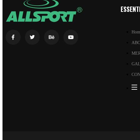
ESSENTI
Hom
AB
ME
GA
CON