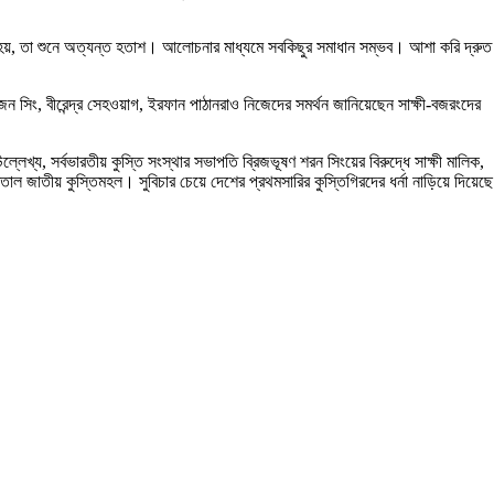
 করা হয়, তা শুনে অত্যন্ত হতাশ। আলোচনার মাধ্যমে সবকিছুর সমাধান সম্ভব। আশা করি দ্রুত
 সিং, বীরেন্দ্র সেহওয়াগ, ইরফান পাঠানরাও নিজেদের সমর্থন জানিয়েছেন সাক্ষী-বজরংদের
লেখ্য, সর্বভারতীয় কুস্তি সংস্থার সভাপতি ব্রিজভূষণ শরন সিংয়ের বিরুদ্ধে সাক্ষী মালিক,
জাতীয় কুস্তিমহল। সুবিচার চেয়ে দেশের প্রথমসারির কুস্তিগিরদের ধর্না নাড়িয়ে দিয়েছে