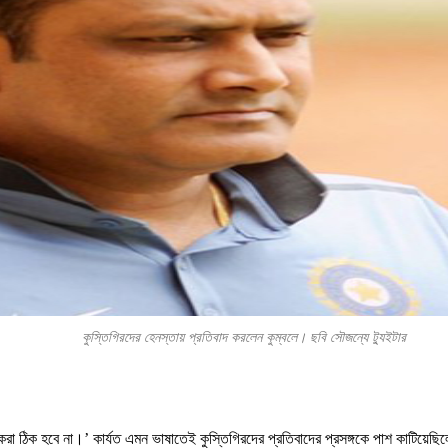
কুস্তিগিরদের হেনস্তায় প্রতিবাদ করলেন কুম্বলে। ছবি সৌজন্যে ট্যুইটার
া ঠিক হবে না।’ কার্যত এমন ভাষাতেই কুস্তিগিরদের প্রতিবাদের প্রসঙ্গকে পাশ কাটিয়েছিল