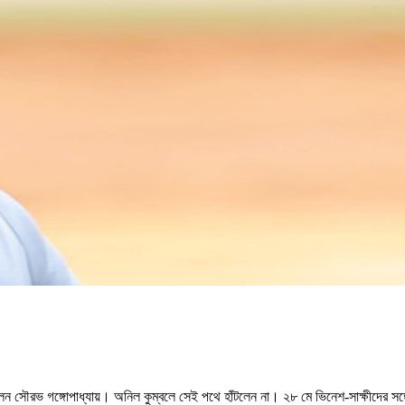
েন সৌরভ গঙ্গোপাধ্যায়। অনিল কুম্বলে সেই পথে হাঁটলেন না। ২৮ মে ভিনেশ-সাক্ষীদের সঙ্