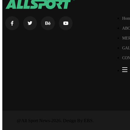
Hom
AB
ME
GA
CON
@All Sport News-2026. Design By EBS.