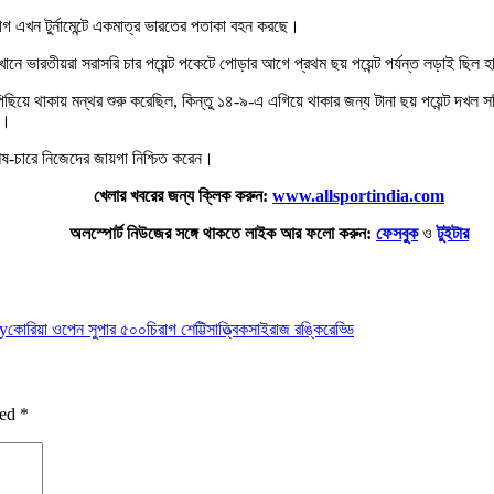
িরাগ এখন টুর্নামেন্টে একমাত্র ভারতের পতাকা বহন করছে।
নে ভারতীয়রা সরাসরি চার পয়েন্ট পকেটে পোড়ার আগে প্রথম ছয় পয়েন্ট পর্যন্ত লড়াই ছিল হা
ছিয়ে থাকায় মন্থর শুরু করেছিল, কিন্তু ১৪-৯-এ এগিয়ে থাকার জন্য টানা ছয় পয়েন্ট দখল 
য়।
শেষ-চারে নিজেদের জায়গা নিশ্চিত করেন।
খেলার খবরের জন্য ক্লিক করুন:
www.allsportindia.com
অলস্পোর্ট নিউজের সঙ্গে থাকতে লাইক আর ফলো করুন:
ফেসবুক
ও
টুইটার
dy
কোরিয়া ওপেন সুপার ৫০০
চিরাগ শেট্টি
সাত্ত্বিকসাইরাজ রঙ্কিরেড্ডি
ked
*