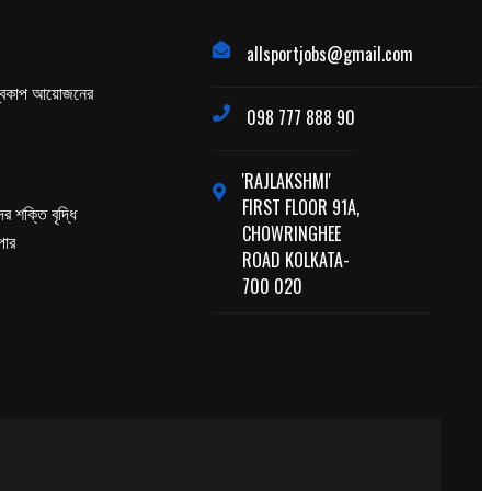
allsportjobs@gmail.com
্বকাপ আয়োজনের
098 777 888 90
'RAJLAKSHMI'
FIRST FLOOR 91A,
র শক্তি বৃদ্ধি
CHOWRINGHEE
পার
ROAD KOLKATA-
700 020