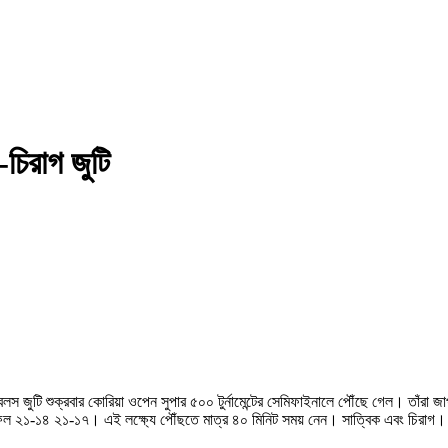
চিরাগ জুটি
 ডাবলস জুটি শুক্রবার কোরিয়া ওপেন সুপার ৫০০ টুর্নামেন্টের সেমিফাইনালে পৌঁছে গেল। তাঁর
েলার ফল ২১-১৪ ২১-১৭। এই লক্ষ্যে পৌঁছতে মাত্র ৪০ মিনিট সময় নেন। সাত্বিক এবং চিরাগ। স