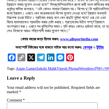
কেজিতে কয়েকটা ট্রায়ালে হেরেছে সোনম মালিকের কাছে। ওকেই বা কেন শুধু ফাইনাল
ট্রায়ালে নামার সুযোগ দেওয়া হবে?” বিশ্বচ্যাম্পিয়নশিপে রুপো জয়ী অংশু মালিকের বাব
ধর্মেন্দ্র মালিক বলেছেন, ‘‘এটা কোনও সাধারণ ট্রায়াল নয়। বিশেষ দু’টো প্রতিযোগিতা
জন্য ট্রায়াল। এখানে কেন কয়েকজনকে বিশেষ সুযোগ দেওয়া হবে? ট্রায়াল অবশ্যই
নিরপেক্ষ হওয়া উচিত। প্রতিবাদ করছে বলে কেন বাড়তি সুবিধা পাবে? ওরা তো এখন
বিচার ব্যবস্থাকেও প্রভাবিত করার চেষ্টা করছে। প্রত্যেকের উচিত সম্পূর্ণ ট্রায়ালে
অংশগ্রহণ করা। এখানে সব কুস্তিগির সমান। যদি কারও কোনও দুর্বলতা থাকে, তা হ
সেও নিজেকে আরও শক্তিশালী করার সুযোগ পাবে।”
খেলার খবরের জন্য ক্লিক করুন:
www.allsportindia.com
অলস্পোর্ট নিউজের সঙ্গে থাকতে লাইক আর ফলো করুন:
ফেসবুক
ও
টুইটার
Facebook
Copy
X
Telegram
LinkedIn
Messenger
Pinterest
Link
Tags:
Asian Games
Sakshi Malik
Vinesh Phogat
Wrestlers
এশিয়ান গেম
Leave a Reply
Your email address will not be published.
Required fields are
marked
*
Comment
*