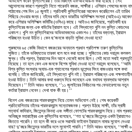
অভিযোগ করেন কুস্তিগিরেরা। তাঁর বিরুদ্ধে এফআইআর-ও করা হয়েছে। সেই
আন্দোলনের কারণে প্রস্তুতি নিতে পারেননি বজরং, সাক্ষীরা। এশিয়ান গেমসের জন্য না
পাঠানোর শেষ দিন ১৫ জুলাই। প্রতিবাদী কুস্তিগিরেরা আবেদন করেছিলেন এই তারিখ
পিছিয়ে দেওয়ার জন্য। তাঁদের দাবি মেনে ভারতীয় অলিম্পিক্স সংস্থা (আইওএ) আবেদ
করে এশিয়ার অলিম্পিক্স কমিটির (ওসিএ) কাছে। আইওএ জানিয়েছে, প্রতিবাদী ছয়
কুস্তিগিরের জন্য এক বাউটের ট্রায়াল হবে। এই সিদ্ধান্তে খুশি নন কুস্তি কোচদের
একাংশ। খুশি নন কুস্তিগিরদের অভিভাবকদের একাংশও। তাঁদের বক্তব্য, ট্রায়াল
পরিচ্ছন্ন হওয়া উচিত। কেন ছ’জনকে বাড়তি সুবিধা দেওয়া হবে?
পুরুষদের ৬৫ কেজি বিভাগে বজরংয়ের অন্যতম প্রধান প্রতিপক্ষ তরুণ কুস্তিগির
সুজিত। তাঁকে ভবিষ্যতের তারকা বলে মনে করা হচ্ছে। সুজিতের কোচ দয়ানন্দ কলকল
ক্ষুব্ধ। তাঁর প্রশ্ন, ট্রায়ালের দিন আগে থেকেই জানা ছিল। সেই মতো সবাই প্রস্তুত
নিয়েছে। তা হলে কেন এক জনকে বিশেষ সুবিধা দেওয়া হবে? দয়ানন্দ বলেছেন, ‘‘আমি
বিশ্ব কুস্তি সংস্থার অ্যাড-হক প্যানেলের প্রধান ভূপেন্দর সিংহ বাজওয়ার সঙ্গে কথা
বলেছি। তাঁকে জানিয়েছি, এই সিদ্ধান্তে খুশি নই। ট্রায়াল পরিচ্ছন্ন এবং পক্ষপাতহীন
হওয়া উচিত। তিনি আমার কথা গুরুত্ব দিয়ে শুনেছেন এবং যথাযথ ব্যবস্থার আশ্বাস
দিয়েছেন।’’ তিনি আরও বলেছেন, ‘’১১ জুলাইয়ের নির্বাচনের পর ফেডারেশনের নতুন
কর্তারা ট্রায়াল নেবেন। দেখা যাক কী হয়।’’
বিনেশ এবং বজরংয়ের পারফরম্যান্স নিয়ে তেমন অভিযোগ নেই। শেষ কয়েকটি
প্রতিযোগিতায় তাঁদের পারফরম্যান্স সন্তোষজনক। প্রশ্ন উঠছে সাক্ষী, তাঁর স্বামী
সত্যার্থ কাদিয়ান, জিতেন্দ্র কিনহা এবং সঙ্গীতা ফোগটের পারফরম্যান্স নিয়ে। নাম প্রকা
অনিচ্ছুক মহারাষ্ট্রের এক কুস্তিগির বলেছেন, ‘‘গত দু’বছরে জিতেন্দ্র একটা ট্রায়ালেও
জিততে পারেনি। তা হলে কী করে ওকে সরাসরি ফাইনাল ট্রায়ালে নামার সুযোগ দেওয়া
যায়? দু’বছর জিতেন্দ্র ভারতীয় দলে সুযোগই পায়নি।” তিনি আরও বলেছেন, ‘‘সাক্ষী 