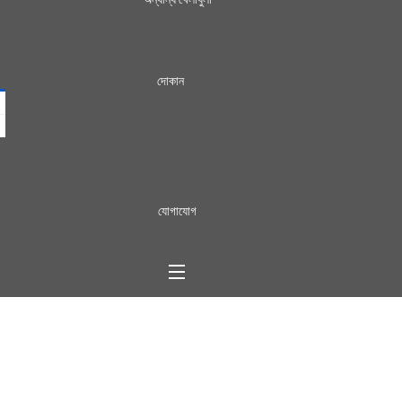
দোকান
যোগাযোগ