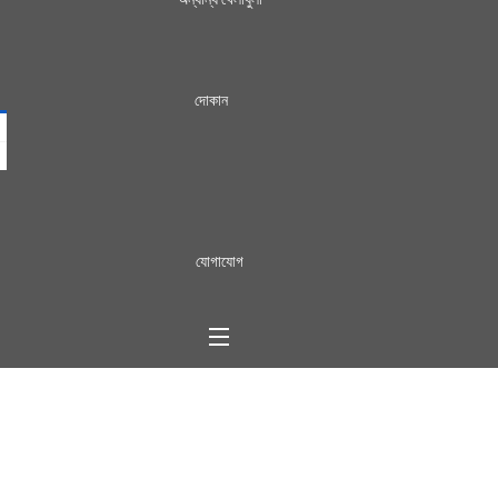
দোকান
যোগাযোগ