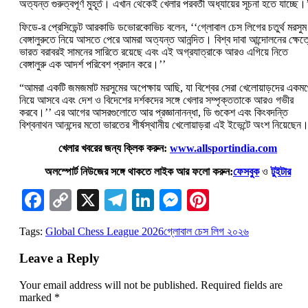
অত্যন্ত গুরুত্বপূর্ণ মুহূর্ত। এখান থেকেই খেলার পরবর্তী অধ্যায়ের সূচনা হতে যাচ্ছে।
ফিডে-র প্রেসিডেন্ট আরকাডি ডভোরকোভিচ বলেন, ‘‘গ্লোবাল চেস লিগের চতুর্থ মরসুম
বেঙ্গালুরুতে নিয়ে আসতে পেরে আমরা অত্যন্ত আনন্দিত। বিশ্ব দাবা আন্দোলনের ক্ষেত্
ভারত বরাবরই সামনের সারিতে রয়েছে এবং এই অগ্রযাত্রাকে আরও এগিয়ে নিতে
বেঙ্গালুরু এক আদর্শ পরিবেশ প্রদান করে।’’
“আমরা একটি জমজমাট মরসুমের অপেক্ষায় আছি, যা বিশ্বের সেরা খেলোয়াড়দের একমঞ্
নিয়ে আসবে এবং দেশ ও বিদেশের দর্শকদের সঙ্গে খেলার সম্পৃক্ততাকে আরও গভীর
করবে।’’ এর আগের আসরগুলোতে আর প্রজ্ঞানানন্ধা, ডি গুকেশ এবং কিংবদন্তি
বিশ্বনাথন আনন্দের মতো ভারতের শীর্ষস্থানীয় খেলোয়াড়রা এই ইভেন্টে অংশ নিয়েছেন
খেলার খবরের জন্য ক্লিক করুন:
www.allsportindia.com
অলস্পোর্ট নিউজের সঙ্গে থাকতে লাইক আর ফলো করুন:
ফেসবুক
ও
টুইটার
Facebook
Copy
X
Telegram
LinkedIn
Messenger
Pinterest
Link
Tags:
Global Chess League 2026
গ্লোবাল চেস লিগ ২০২৬
Leave a Reply
Your email address will not be published.
Required fields are
marked
*