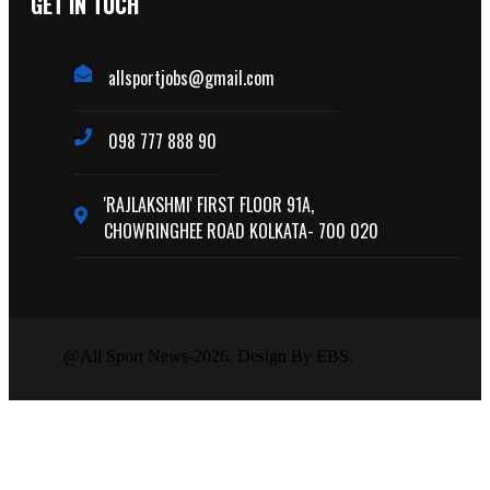
GET IN TUCH
allsportjobs@gmail.com
098 777 888 90
'RAJLAKSHMI' FIRST FLOOR 91A,
CHOWRINGHEE ROAD KOLKATA- 700 020
@All Sport News-2026. Design By EBS.