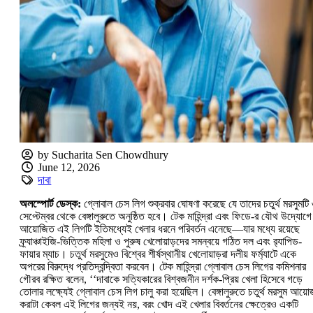
by Sucharita Sen Chowdhury
June 12, 2026
দাবা
অলস্পোর্ট ডেস্ক:
গ্লোবাল চেস লিগ শুক্রবার ঘোষণা করেছে যে তাদের চতুর্থ মরসুমটি
সেপ্টেম্বর থেকে বেঙ্গালুরুতে অনুষ্ঠিত হবে। টেক মাহিন্দ্রা এবং ফিডে-র যৌথ উদ্যোগে
আয়োজিত এই লিগটি ইতিমধ্যেই খেলার ধরনে পরিবর্তন এনেছে—যার মধ্যে রয়েছে
ফ্র্যাঞ্চাইজি-ভিত্তিক মহিলা ও পুরুষ খেলোয়াড়দের সমন্বয়ে গঠিত দল এবং র‍্যাপিড-
ফায়ার ম্যাচ। চতুর্থ মরসুমেও বিশ্বের শীর্ষস্থানীয় খেলোয়াড়রা দলীয় ফর্ম্যাটে একে
অপরের বিরুদ্ধে প্রতিদ্বন্দ্বিতা করবেন। টেক মাহিন্দ্রা গ্লোবাল চেস লিগের কমিশনার
গৌরব রক্ষিত বলেন, ‘‘দাবাকে সত্যিকারের বিশ্বজনীন দর্শক-প্রিয় খেলা হিসেবে গড়ে
তোলার লক্ষ্যেই গ্লোবাল চেস লিগ চালু করা হয়েছিল। বেঙ্গালুরুতে চতুর্থ মরসুম আয়
করাটা কেবল এই লিগের জন্যই নয়, বরং খোদ এই খেলার বিবর্তনের ক্ষেত্রেও একটি