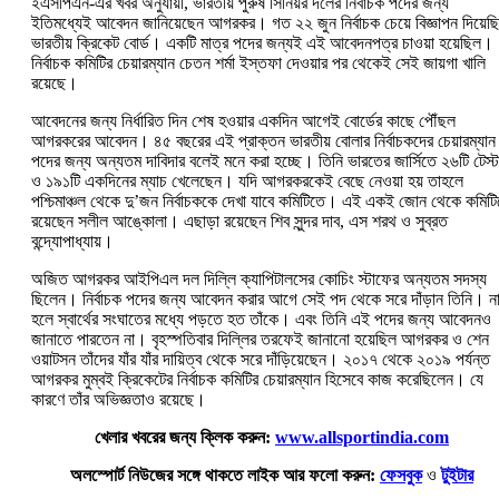
ইএসপিএন-এর খবর অনুযায়ী, ভারতীয় পুরুষ সিনিয়র দলের নির্বাচক পদের জন্য
ইতিমধ্যেই আবেদন জানিয়েছেন আগরকর। গত ২২ জুন নির্বাচক চেয়ে বিজ্ঞাপন দিয়েছ
ভারতীয় ক্রিকেট বোর্ড। একটি মাত্র পদের জন্যই এই আবেদনপত্র চাওয়া হয়েছিল।
নির্বাচক কমিটির চেয়ারম্যান চেতন শর্মা ইস্তফা দেওয়ার পর থেকেই সেই জায়গা খালি
রয়েছে।
আবেদনের জন্য নির্ধারিত দিন শেষ হওয়ার একদিন আগেই বোর্ডের কাছে পৌঁছল
আগরকরের আবেদন। ৪৫ বছরের এই প্রাক্তন ভারতীয় বোলার নির্বাচকদের চেয়ারম্যান
পদের জন্য অন্যতম দাবিদার বলেই মনে করা হচ্ছে। তিনি ভারতের জার্সিতে ২৬টি টেস্ট
ও ১৯১টি একদিনের ম্যাচ খেলেছেন। যদি আগরকরকেই বেছে নেওয়া হয় তাহলে
পশ্চিমাঞ্চল থেকে দু’জন নির্বাচককে দেখা যাবে কমিটিতে। এই একই জোন থেকে কমিট
রয়েছেন সলীল আঙ্কোলা। এছাড়া রয়েছেন শিব সুন্দর দাব, এস শরথ ও সুব্রত
বন্দ্যোপাধ্যায়।
অজিত আগরকর আইপিএল দল দিল্লি ক্যাপিটালসের কোচিং স্টাফের অন্যতম সদস্য
ছিলেন। নির্বাচক পদের জন্য আবেদন করার আগে সেই ‌পদ থেকে সরে দাঁড়ান তিনি। ন
হলে স্বার্থের সংঘাতের মধ্যে পড়তে হত তাঁকে। এবং তিনি এই পদের জন্য আবেদনও
জানাতে পারতেন না। বৃহস্পতিবার দিল্লির তরফেই জানানো হয়েছিল আগরকর ও শেন
ওয়াটসন তাঁদের যাঁর যাঁর দায়িত্ব থেকে সরে দাঁড়িয়েছেন। ২০১৭ থেকে ২০১৯ পর্যন্ত
আগরকর মুম্বই ক্রিকেটের নির্বাচক কমিটির চেয়ারম্যা‌ন হিসেবে কাজ করেছিলেন। যে
কারণে তাঁর অভিজ্ঞতাও রয়েছে।
খেলার খবরের জন্য ক্লিক করুন:
www.allsportindia.com
অলস্পোর্ট নিউজের সঙ্গে থাকতে লাইক আর ফলো করুন:
ফেসবুক
ও
টুইটার