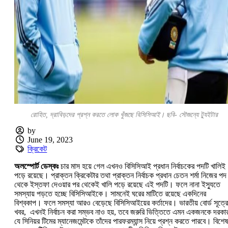
রোহিত, দ্রাবিড়দের প্রশ্ন করতে লোক খুঁজছে বিসিসিআই। ছবি- সৌজন্যে ট্যুইটার
by
June 19, 2023
ক্রিকেট
অলস্পোর্ট ডেস্কঃ
চার মাস হয়ে গেল এখনও বিসিসিআই প্রধান নির্বাচকের পদটি খালিই
পড়ে রয়েছে। প্রাক্তন ক্রিকেটার তথা প্রাক্তন নির্বাচক প্রধান চেতন শর্মা নিজের পদ
থেকে ইস্তফা দেওয়ার পর থেকেই খালি পড়ে রয়েছে এই পদটি। ফলে নানা ইস্যুতে
সমস্যায় পড়তে হচ্ছে বিসিসিআইকে। সামনেই ঘরের মাটিতে রয়েছে একদিনের
বিশ্বকাপ। ফলে সমস্যা আরও বেড়েছে বিসিসিআইয়ের কর্তাদের। ভারতীয় বোর্ড সূত্রে
খবর, এখনই নির্বাচন করা সম্ভব নাও হয়, তবে জরুরি ভিত্তিতে এমন একজনকে দরকা
যে সিনিয়র টিমের ম্যানেজমেন্টকে তাঁদের পারফরম্যান্স নিয়ে প্রশ্ন করতে পারবে। বিশেষ