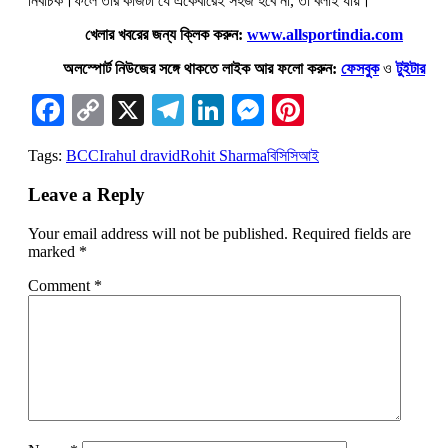
নির্বাচক।ফলে তাঁর কাজটা যে একেবারেই সহজ হবে না, তা বলাই যায়।
খেলার খবরের জন্য ক্লিক করুন:
www.allsportindia.com
অলস্পোর্ট নিউজের সঙ্গে থাকতে লাইক আর ফলো করুন:
ফেসবুক
ও
টুইটার
Facebook
Copy
X
Telegram
LinkedIn
Messenger
Pinterest
Link
Tags:
BCCI
rahul dravid
Rohit Sharma
বিসিসিআই
Leave a Reply
Your email address will not be published.
Required fields are
marked
*
Comment
*