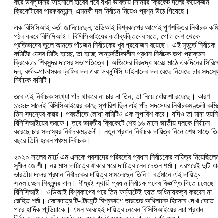
করে ডব্লুটিসির ফাইনালে হারের পরে যখন ভারতীয় সিনিয়র ক্রিকেট দলের কয়েকজন
ক্রিকেটারের পারফরম্যান্স, এমনকী দল নির্বাচন নিয়েও প্রশ্ন উঠে গিয়েছে।
এক বিসিসিআই কর্তা জানিয়েছেন, ওডিআই বিশ্বকাপের আগেই পূর্ণশক্তির নির্বাচক কমি
গঠন করবে বিসিসিআই। বিসিসিআইয়ের কর্তাব্যক্তিদের মতে, গোটা দেশ থেকে
প্রতিভাদের তুলে আনতে পাঁচজন নির্বাচকের খুব প্রয়োজন রয়েছে। এই মুহূর্তে নির্বাচক
কমিটির যেসব মিটিং হচ্ছে, তা হচ্ছে অন্তর্বতীকালীন প্রধান নির্বাচক তথা প্রাক্তন
ক্রিকেটার শিবসুন্দর দাসের সভাপতিত্বে। অজিদের বিরুদ্ধে ঘরের মাঠে একদিনের সিরি
দল, বর্ডার-গাভাসকর ট্রফির দল এবং ডব্লুটিসি ফাইনালের দল বেছে নিয়েছে চার সদস্য
নির্বাচক কমিটি।
তবে এই নির্বাচক সংখ্যা পাঁচ থাকবে না চার না তিন, তা নিয়ে ধোঁয়াশা রয়েছে। কারণ
১৯৯৮ সালেই বিসিসিআইয়ের কাছে সুপারিশ ছিল এই পাঁচ সদস্যের নির্বাচকমণ্ডলী কমিয
তিন সদস্যের করার। পরবর্তীতে লোধা কমিটিও এক সুপারিশ করে। যদিও তা মানা হয়নি
বিসিসিআইয়ের তরফে। তবে ভারতীয় ক্রিকেটে শেষ ১৬ মাসে জাতীয় দলকে নির্বাচন
করেছে চার সদস্যের নির্বাচকমণ্ডলী। নতুন প্রধান নির্বাচক দায়িত্ব নিলে শেষ সাড়ে তি
বছরে তিনি হবেন পঞ্চম নির্বাচক।
২০২০ সালের মার্চে এম এসকে প্রসাদের পরিবর্তের প্রধান‌ নির্বাচকের দায়িত্ব নিয়েছিলে
সুনীল জোশী। নয় মাস দায়িত্বে থাকার পরে দায়িত্ব নেন চেতন শর্মা। এরপরেই দুটি ধ
ভারতীয় দলের প্রধান নির্বাচকের দায়িত্ব সামলেছেন তিনি। বর্তমানে এই দায়িত্ব
সামলাচ্ছেন শিবসুন্দর দাস। শীঘ্রই স্থায়ী প্রধান নির্বাচক পদের বিজ্ঞপ্তি দিতে চলেছে
বিসিসিআই। ওডিআই বিশ্বকাপের পরে তিন ফর্ম্যাটেই হয়ত অধিনায়কত্ব করবেন না
রোহিত শর্মা। সেক্ষেত্রে টি-টোয়েন্টি বিশ্বকাপে ভারতের অধিনায়ক হিসেবে দেখা যেতে
পারে হার্দিক পান্ডিয়াকে। এমন আবহেই দায়িত্ব নেবেন বিসিসিআইয়ের নয়া প্রধান