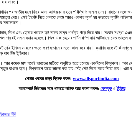
ে যায় ভারত।
 দীর্ঘদিন পর জাতীয় দলে ফিরে আসা অজিঙ্কা রাহানে পরিস্থিতি সামাল দেন। রাহানের সঙ্গ
লক্ষ্যমাত্রা দেয়। সেই টার্গেট নিয়ে খেলতে নেমে আরও একবার ব্যর্থ হয় ভারতের ব্যাটিং ল
হয় সমালোচনা।
ন, স্মিথ এবং হেডের শতরান দুই দলের মধ্যে পার্থক্য গড়ে দিয়ে যায়। সংবাদ সংস্থা এএ
ড়া খেলা প্রায়ই সমান সমান হয়েছে। স্মিথ এবং হেডের পার্টনারশিপ যদি আটকানো যেত তাহ
চেল স্টার্কের ইনিংস ভারতের ক্ষতে লবণ ছড়ানোর মতো কাজ করে রায়। ক্যারির সঙ্গে স্টার্
 যায় টিম ইন্ডিয়ার।
। আর কয়েক মাস পরেই ভারতের মাটিতে অনুষ্ঠিত হতে চলেছে একদিনের বিশ্বকাপ। আর সেই টু
্রস্তুত রাখতে হবে। বিশ্বকাপে যাতে ভালো করা যায় সেই সেই দিকে নজর দিতে হবে। এটা 
খেলার খবরের জন্য ক্লিক করুন:
www.allsportindia.com
অলস্পোর্ট নিউজের সঙ্গে থাকতে লাইক আর ফলো করুন:
ফেসবুক
ও
টুইটার
আই
রজার বিনি