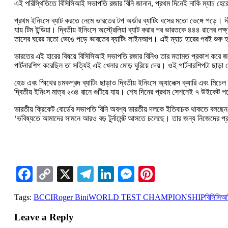
এই পরিস্থিতিতে বিসিসিআই সভাপতি রজার বিনি জানান, প্রথম দিনেই নাকি ম্যাচ হের
প্রথম ইনিংসে ব্যাট করতে নেমে ভারতের টপ অর্ডার ব্যাটিং ধসের মতো ভেঙ্গে পড়ে।
যায় টিম ইন্ডিয়া। দ্বিতীয় ইনিংসে অস্ট্রেলিয়া ব্যাট করার পর ভারতকে ৪৪৪ রানের 
তাসের ঘরের মতো ভেঙে পড়ে ভারতের ব্যাটিং লাইনআপ। এই ম্যাচ হারের পরই শুরু 
ভারতের এই হারের বিষয়ে বিসিসিআই সভাপতি রজার বিনিও তার মতামত প্রকাশ করে জানা
পার্টনারশিপ করেছিল তা সত্যিই এই খেলার মোড় ঘুরিয়ে দেয়। ওই পার্টনারশিপটা ছা
হেড এবং স্মিথের চমকপ্রদ ব্যাটিং ছাড়াও দ্বিতীয় ইনিংসে অ্যালেক্স ক্যারি এবং মি
দ্বিতীয় ইনিংস মাত্র ২৩৪ রানে গুটিয়ে যায়। শেষ দিনের প্রথম সেশনেই ৭ উইকেট পড়ে
ভারতীয় ক্রিকেট বোর্ডের সভাপতি বিনি অবশ্য ভারতীয় দলকে ইতিবাচক থাকতে বলছেন
‘ভবিষ্যতে আমাদের সামনে আরও বড় টুর্নামেন্ট আসতে চলেছে। তার জন্য নিজেদের প
Facebook
Copy
X
Telegram
LinkedIn
Messenger
Pinterest
Link
Tags:
BCCI
Roger Bini
WORLD TEST CHAMPIONSHIP
বিসিসি
Leave a Reply