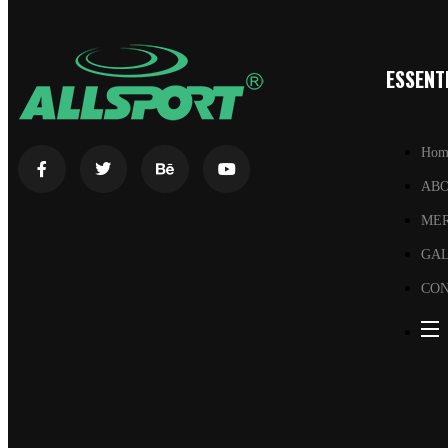
ESSENTI
Hom
AB
ME
GA
CON