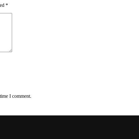
ked
*
 time I comment.