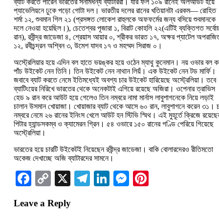
ব্যাট করতে পারেন ভারতের সনামধন্য ব্যাটাররা। যার ফল ১০৯ রানেই অলআউট হয়ে
প্যাভেলিয়নে ঢুকে পড়ো গোটা দল। ভারতীয় দলের রানের খতিয়ানটা এরকম— রোহিত
শর্মা ১২, শুবমান গিল ২১ (প্রসঙ্গত লোকেশ রাহুলকে অফফর্মের জন্য বসিয়ে শুবমানকে
দলে নেওয়া হয়েছিল।), চেতেশ্বর পূজারা ১, বিরাট কোহলি ২২(এটিই ব্যক্তিগত সর্বোচ
রান), রবীন্দ্র জাডেজা ৪, শ্রেয়াস আয়ার ০, শ্রীকর ভারত ১৭, অক্ষর প্যাটেল অপরাজি
১২, রবীচন্দ্রন অশ্বিন ৩, উমেশ যাদব ১৭ ও মহম্মদ সিরাজ ০।
অস্ট্রেলিয়ার হয়ে এদিন বল হাতে ভয়ঙ্কর হয়ে ওঠেন ম্যাথু কুনেমান। নয় ওভার বল ক
পাঁচ উইকেট নেন তিনি। তিন উইকেট নেন নাথান লিয়ঁ। এক উইকেট নেন টড মার্ফি।
জবাবে ব্যাট করতে নেমে ইতিমধ্যেই অবশ্য চার উইকেট হারিয়েছে অস্ট্রেলিয়া। তবে
ব্যাটিংয়ের নিরিখে ভারতের থেকে অনেকটাই এগিয়ে রয়েছে অজিরা। ওপেনার ত্রাভিস
হেড ৯ রান করে আউট হয়ে গেলেও তিন নম্বরে নামা মার্নাস লাবুশাগনেকে নিয়ে লড়াই
চালান উসমান খোয়াজা। খোয়াজার ব্যাট থেকে আসে ৬০ রান, লাবুশাগনে করেন ৩১। চ
নম্বরে নেমে ২৬ রানের ইনিংস খেলে আউট হন স্টিভি স্মিথ। এই মুহূর্তে ক্রিজে রয়েছে
পিটার হ্যান্ডসকম্ব ও ক্যামেরন গ্রিন। ৫৪ ওভারে ১৫০ রানের গণ্ডি পেরিয়ে গিয়েছে
অস্ট্রেলিয়া।
ভারতের হয়ে চারটি উইকেটই নিয়েছেন রবীন্দ্র জাডেজা। বাকি বোলারদেরও রীতিমতো
অকেজ দেখাচ্ছে অজি ব্যাটারদের সামনে।
Facebook
Copy
X
Telegram
LinkedIn
Messenger
Pinterest
Link
Leave a Reply