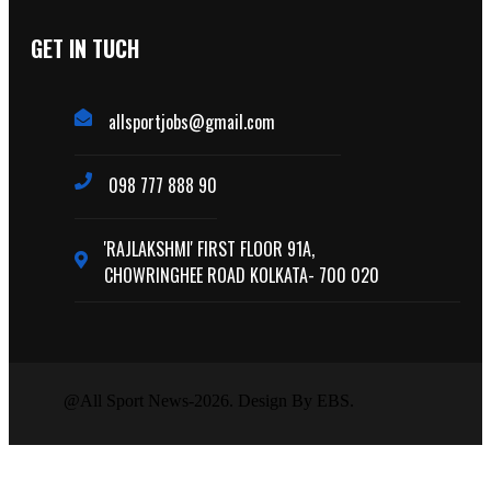
GET IN TUCH
allsportjobs@gmail.com
098 777 888 90
'RAJLAKSHMI' FIRST FLOOR 91A,
CHOWRINGHEE ROAD KOLKATA- 700 020
@All Sport News-2026. Design By EBS.