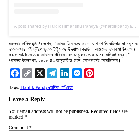
A post shared by Hardik Himanshu Pandya (@hardikpandya93)
মঙ্গলবার হার্দিক টুইটে লেখেন, ‘‘আমরা তিন বছর আগে যে শপথ নিয়েছিলাম তা নতুন ক
ভালোবাসার এই দ্বীপে ভ্যালেন্টাইন্স ডে উদযাপন করছি। আমাদের ভালবাসা উদযাপন
করতে আমাদের সঙ্গে আমাদের পরিবার এবং বন্ধুদের পেয়ে আমরা সত্যিই ধন্য।’’
প্রসঙ্গত উল্লেখ্য, ২০২০-র ১ জানুয়ারি দু’জনে এনগেজমেন্ট সেরেছিলেন।
Facebook
Copy
X
Telegram
LinkedIn
Messenger
Pinterest
Link
Tags:
Hardik Pandya
হার্দিক পাণ্ডিয়া
Leave a Reply
Your email address will not be published.
Required fields are
marked
*
Comment
*