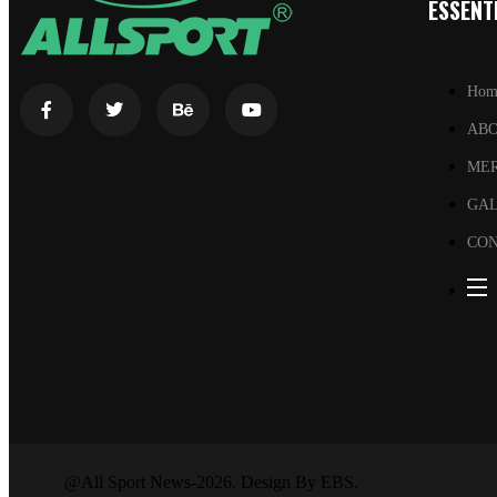
ESSENTI
Hom
AB
ME
GA
CON
@All Sport News-2026. Design By EBS.