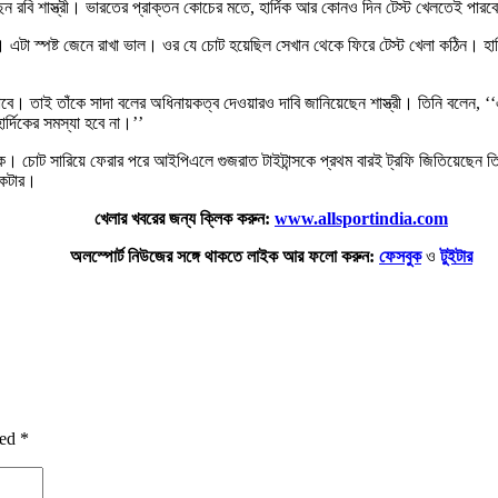
রেছেন রবি শাস্ত্রী। ভারতের প্রাক্তন কোচের মতে, হার্দিক আর কোনও দিন টেস্ট খেলতেই পারব
র শরীর। এটা স্পষ্ট জেনে রাখা ভাল। ওর যে চোট হয়েছিল সেখান থেকে ফিরে টেস্ট খেলা কঠিন
়া যাবে। তাই তাঁকে সাদা বলের অধিনায়কত্ব দেওয়ারও দাবি জানিয়েছেন শাস্ত্রী। তিনি বলেন,
ার্দিকের সমস্যা হবে না।’’
দিক। চোট সারিয়ে ফেরার পরে আইপিএলে গুজরাত টাইটান্সকে প্রথম বারই ট্রফি জিতিয়েছেন তিন
িকেটার।
খেলার খবরের জন্য ক্লিক করুন:
www.allsportindia.com
অলস্পোর্ট নিউজের সঙ্গে থাকতে লাইক আর ফলো করুন:
ফেসবুক
ও
টুইটার
ked
*