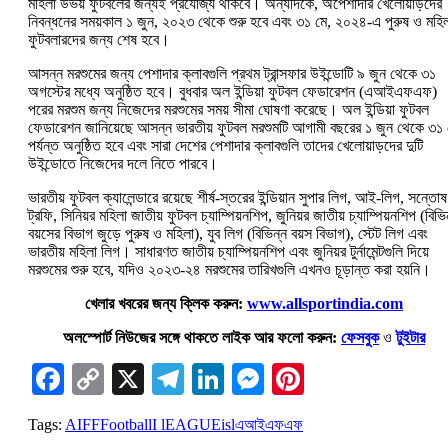
মহিলা উভয় ফুটবলের জন্যই প্রযোজ্য থাকবে। অন্যদিকে, অপেশাদার খেলোয়াড়দের
নিবন্ধনের সময়কাল ১ জুন, ২০২৩ থেকে শুরু হবে এবং ৩১ মে, ২০২৪-এ পুরুষ ও মহি
ফুটবলারদের জন্য শেষ হবে।
আসন্ন মরশুমের জন্য পেশাদার ক্লাবগুলি প্রথম ট্রান্সফার উইন্ডোটি ৯ জুন থেকে ৩১
অগস্টের মধ্যে অনুষ্ঠিত হবে। বুধবার অল ইন্ডিয়া ফুটবল ফেডারেশন (এআইএফএফ)
পরের মরশুম জন্য নিজেদের মরশুমের সময় সীমা ঘোষণা করেছে। অল ইন্ডিয়া ফুটবল
ফেডারেশন জানিয়েছে আসন্ন ভারতীয় ফুটবল মরশুমটি আগামী বছরের ১ জুন থেকে ৩১ 
পর্যন্ত অনুষ্ঠিত হবে এবং সারা দেশের পেশাদার ক্লাবগুলি তাদের খেলোয়াড়দের দুটি
উইন্ডোতে নিজেদের দলে নিতে পারবে।
ভারতীয় ফুটবল ক্যালেন্ডারে রয়েছে শীর্ষ-স্তরের ইন্ডিয়ান সুপার লিগ, আই-লিগ, সন্তোষ
ট্রফি, সিনিয়র মহিলা জাতীয় ফুটবল চ্যাম্পিয়নশিপ, জুনিয়র জাতীয় চ্যাম্পিয়নশিপ (বিভি
বয়সের বিভাগ জুড়ে পুরুষ ও মহিলা), যুব লিগ (বিভিন্ন বয়স বিভাগ), স্টেট লিগ এবং
ভারতীয় মহিলা লিগ। সাধারণত জাতীয় চ্যাম্পিয়নশিপ এবং জুনিয়র টুর্নামেন্টগুলি দিয়ে
মরশুমের শুরু হবে, যদিও ২০২৩-২৪ মরশুমের তারিখগুলি এখনও চূড়ান্ত করা হয়নি।
খেলার খবরের জন্য ক্লিক করুন:
www.allsportindia.com
অলস্পোর্ট নিউজের সঙ্গে থাকতে লাইক আর ফলো করুন:
ফেসবুক
ও
টুইটার
Facebook
Copy
X
Telegram
LinkedIn
Messenger
Pinterest
Link
Tags:
AIFF
Football
I lEAGUE
isl
এআইএফএফ