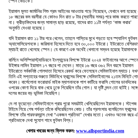
স্পেন কোচকে।
ইয়ামাল মূলত জার্মানির শিশু শ্রম আইনের আওতায় পড়ে গিয়েছেন, যেখানে বলা হয়েছে
১৮ বছরের কম বয়সীরা যে কোনও দিন রাত ৮ টার (স্থানীয় সময়) পরে কাজ করতে পারব
না। ক্রীড়াবিদদের জন্য সামান্য ছাড় রয়েছে, যাদের রাত ১১টা পর্যন্ত ‘কাজ করার’
অনুমতি দেওয়া হয়েছে।
যদি ইয়ামাল রাত ১১ টার পরে খেলেন, তাহলে শাস্তির মুখে পড়তে হবে স্প্যানিশ ফুটবল
অ্যাসোসিয়েশনকে। জরিমানা হিসেবে দিতে হবে ৩০,০০০ ইউরো। ইউরোতে বেশিরভা
ম্যাচই রাতে খেলেছে স্পেন। যে কারণে এক অর্ধেই খেলানো সম্ভব হয়েছে ইয়ামালক
বার্লিনে অলিম্পিয়াস্ট্যাডিয়নে ইংল্যান্ডের বিপক্ষে ইউরো ২০২৪ ফাইনালের আগে স্পেন
উইঙ্গার লামিন ইয়ামাল ১৭ বছরে পা দেবেন। মাত্র ১৬ বছর ৩৬২ দিন বয়সে ইয়ামাল
ইউরোতে সর্বকনিষ্ঠ গোলদাতা হিসেবে রেকর্ড করে ফেলেছেন সেমিফাইনাল ম্যাচে। যখ
তিনি এই সপ্তাহের শুরুতে মিউনিখে ফ্রান্সের বিপক্ষে সেমিফাইনালের ২১তম মিনিটে গ
করেন। বার্সেলোনা ফরোয়ার্ড মাইক ম্যাগনানকে পাশ কাটিয়ে ফরাসি গোলের ডানদিকের
ওপরের কোণা দিয়ে বাক খেয়ে ঢুকে গিয়েছিল তাঁর গোল। যা দৃষ্টি নন্দন তো বটেই। সঙ্গে
দলের জয়ের বড় ভূমিকা নিয়েছিল।
দে লা ফুয়েন্তে সেমিফাইনালে প্রায় পুরো সময়টাই খেলিয়েছিলেন ইয়ামালকে। স্টপেজ
টাইমে গিয়ে শেষ পর্যন্ত তাঁকে বসিয়েছিলেন কোচ। তাঁর প্রশংসায় বলেছিলেন ফ্রান্সের
বিপক্ষে তাঁর পারফরম্যান্স দেখা “একজন প্রতিভা” দেখার মতো। এখনও অনেক বছর 
প্রতিভাকে দেখা সুযোগ পাবে ফুটবল বিশ্ব।
খেলার খবরের জন্য ক্লিক করুন:
www.allsportindia.com