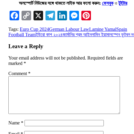
অলস্পোর্ট নিউজের সঙ্গে থাকতে লাইক আর ফলো করুন:
ফেসবুক
ও
টুইটার
Facebook
Copy
X
Telegram
LinkedIn
Messenger
Pinterest
Link
Tags:
Euro Cup 2024
German Labour Law
Lamine Yamal
Spain
Football Team
ইউরো কাপ ২০২৪
জার্মানির শ্রম আইন
লামিন ইয়ামাল
স্পেন ফুটবল 
Leave a Reply
Your email address will not be published.
Required fields are
marked
*
Comment
*
Name
*
Email
*