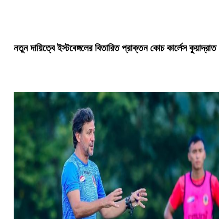
নতুন দায়িত্বে ইস্টবেঙ্গলের বিতারিত প্রাক্তন কোচ কার্লেস কুয়াদ্রাত