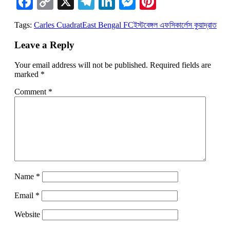
Facebook
Copy
X
Telegram
LinkedIn
Messenger
Pinterest
Link
Tags:
Carles Cuadrat
East Bengal FC
ইস্টবেঙ্গল এফসি
কার্লেস কুয়াদ্রাত
Leave a Reply
Your email address will not be published.
Required fields are
marked
*
Comment
*
Name
*
Email
*
Website