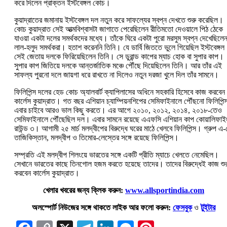
করে দিলেন প্রাক্তন ইস্টবেঙ্গল কোচ।
কুয়াদ্রাতের জমানায় ইস্টবেঙ্গল দল নতুন করে সাফল্যের স্বপ্ন দেখতে শুরু করেছিল।
কোচ কুয়াদ্রাত সেই আত্মবিশ্বাসটা জাগাতে পেরেছিলেন রীতিমতো দেওয়ালে পিঠ ঠেকে
যাওয়া একটা দলের সমর্থকদের মধ্যে। তাঁকে ঘিরে একটা পুরো মরসুম স্বপ্ন দেখেছিলে
লাল-হলুদ সমর্থকরা। হতাশ করেননি তিনি। যে ডার্বি জিততে ভুলে গিয়েছিল ইস্টবেঙ্গল
সেই জেতায় দলকে ফিরিয়েছিলেন তিনি। সে ডুরান্ড কাপের ম্যাচ হোক বা সুপার কাপ।
সুপার কাপ জিতিয়ে দলকে আন্তর্জাতিক মঞ্চে পৌঁছে দিয়েছিলেন তিনি। আর তাঁর এই
সাফল্য পুরনো দলে জায়গা ধরে রাখতে না দিলেও নতুন দরজা খুলে দিল তাঁর সামনে।
ফিলিপিন্স দলের হেড কোচ অ্যালবার্ট ক্যাপিলাসের অধিনে সহকারি হিসেবে কাজ করবেন
কার্লেস কুয়াদ্রাত। গত বছর এশিয়ান চ্যাম্পিয়নশিপের সেমিফাইনালে পৌঁছনো ফিলিপিন্
এবার চাইবে আরও ভাল কিছু করতে। এর আগে ২০১০, ২০১২, ২০১৪, ২০১৮-তেও
সেমিফাইনালে পৌঁছেছিল দল। এবার সামনে রয়েছে এএফসি এশিয়ান কাপ কোয়ালিফাই
রাউন্ড ৩। আগামী ২৫ মার্চ মলদ্বীপের বিরুদ্ধে ঘরের মাঠে খেলবে ফিলিপিন্স। গ্রুপ এ
তাজিকিস্তান, মলদ্বীপ ও তিমোর-লেস্তের সঙ্গে রয়েছে ফিলিপিন্স।
সম্প্রতি এই মলদ্বীপ শিলংয়ে ভারতের সঙ্গে একটি প্রীতি ম্যাচে খেলতে নেমেছিল।
সেখানে ভারতের কাছে তিনগোল হজম করতে হয়েছে তাদের। তাদের বিরুদ্ধেই কাজ শুর
করবেন কার্লেস কুয়াদ্রাত।
খেলার খবরের জন্য ক্লিক করুন:
www.allsportindia.com
অলস্পোর্ট নিউজের সঙ্গে থাকতে লাইক আর ফলো করুন:
ফেসবুক
ও
টুইটার