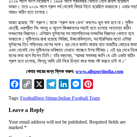
২০১৯ সালে অংশ নিয়েছিল। ১৯৬৪ সালে প্রথমবার খেলতে নেমে রানার্স হয়েছিল
ভারত। তবে ২০১৯ সালে গ্রুপ পর্ব থেকেই বিদায় নিতে হয়েছিল ভারতকে। এবার লড়
আরও কঠিন হতে চলেছে।
ভারত রয়েছে ‘বি’ গ্রুপে। যাকে ‘গ্রুপ অফ ডেথ’ বললেও ভুল বলা হবে না। সুনীল
ছেত্রী, গুরপ্রীত সিং সান্ধু ও সন্দেশ জিঙ্ঘানদের লড়াই হতে চলেছে অত্যন্ত কঠিন
দলগুলোর বিরুদ্ধে। এশিয়ান ফুটবলের সব মহাশক্তিধর দলগুলির বিরুদ্ধে খেলতে হবে
ভারতকে। সুনীলদের রাখা হয়েছে সিরিয়া, উজবেকিস্তান, অস্ট্রেলিয়ার মতো এশিয়া
ফুটবলের তিন শক্তিধর দেশের সঙ্গে। ড্র দেখে কার্যত মাথায় হাত ভারতীয় কোচের মাথা
এখন থেকেই যেন সুনীলদের ভবিষ্যত দেখতে পাচ্ছেন ইগর স্টিমাচ। এই ড্র দেখে নিজ
মনের কথা বলে দিলেন তিনি। তাঁর বক্তব্য, ‘আমরা সবসময় জানি যে এটা একটা কঠিন
গ্রুপ হতে চলেছে, কিন্তু আমি এটা নিয়ে চিন্তা করে সময় নষ্ট করতে চাই না।’
খেলার খবরের জন্য ক্লিক করুন:
www.allsportindia.com
Facebook
Copy
X
Telegram
LinkedIn
Messenger
Pinterest
Link
Tags:
Football
Igor Stimac
Indian Football Team
Leave a Reply
Your email address will not be published.
Required fields are
marked
*