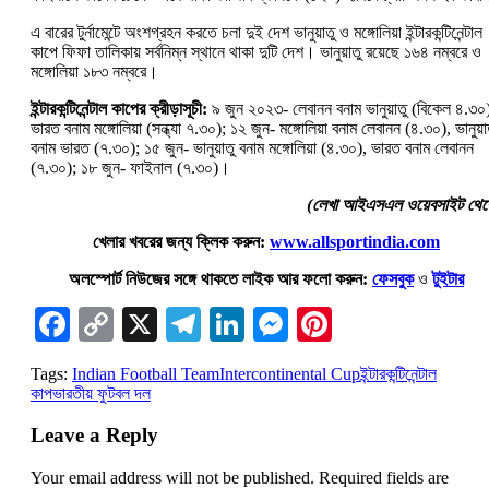
এ বারের টুর্নামেন্টে অংশগ্রহন করতে চলা দুই দেশ ভানুয়াতু ও মঙ্গোলিয়া ইন্টারকন্টিনেন্টাল
কাপে ফিফা তালিকায় সর্বনিম্ন স্থানে থাকা দুটি দেশ। ভানুয়াতু রয়েছে ১৬৪ নম্বরে ও
মঙ্গোলিয়া ১৮৩ নম্বরে।
ইন্টারকন্টিনেন্টাল কাপের ক্রীড়াসূচী:
৯ জুন ২০২৩- লেবানন বনাম ভানুয়াতু (বিকেল ৪.৩০
ভারত বনাম মঙ্গোলিয়া (সন্ধ্যা ৭.৩০); ১২ জুন- মঙ্গোলিয়া বনাম লেবানন (৪.৩০), ভানুয়া
বনাম ভারত (৭.৩০); ১৫ জুন- ভানুয়াতু বনাম মঙ্গোলিয়া (৪.৩০), ভারত বনাম লেবানন
(৭.৩০); ১৮ জুন- ফাইনাল (৭.৩০)।
(লেখা আইএসএল ওয়েবসাইট থেক
খেলার খবরের জন্য ক্লিক করুন:
www.allsportindia.com
অলস্পোর্ট নিউজের সঙ্গে থাকতে লাইক আর ফলো করুন:
ফেসবুক
ও
টুইটার
Facebook
Copy
X
Telegram
LinkedIn
Messenger
Pinterest
Link
Tags:
Indian Football Team
Intercontinental Cup
ইন্টারকন্টিনেন্টাল
কাপ
ভারতীয় ফুটবল দল
Leave a Reply
Your email address will not be published.
Required fields are