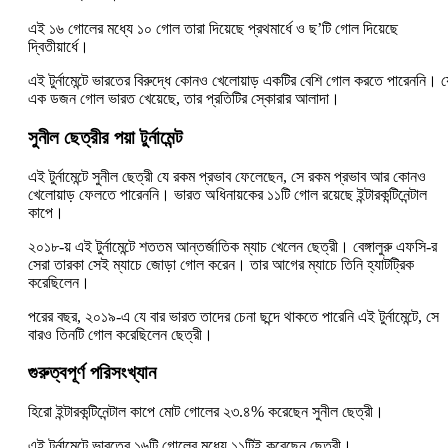
এই ১৬ গোলের মধ্যে ১০ গোল তারা দিয়েছে প্রথমার্ধে ও ছ’টি গোল দিয়েছে
দ্বিতীয়ার্ধে।
এই টুর্নামেন্টে ভারতের বিরুদ্ধে কোনও খেলোয়াড় একটির বেশি গোল করতে পারেননি। য
এক ডজন গোল ভারত খেয়েছে, তার প্রতিটির স্কোরার আলাদা।
সুনীল ছেত্রীর পয়া টুর্নামেন্ট
এই টুর্নামেন্টে সুনীল ছেত্রী যে রকম প্রভাব ফেলেছেন, সে রকম প্রভাব আর কোনও
খেলোয়াড় ফেলতে পারেননি। ভারত অধিনায়কের ১১টি গোল রয়েছে ইন্টারকন্টিনেন্টাল
কাপে।
২০১৮-য় এই টুর্নামেন্টে শততম আন্তর্জাতিক ম্যাচ খেলেন ছেত্রী। বেঙ্গালুরু এফসি-র
সেরা তারকা সেই ম্যাচে জোড়া গোল করেন। তার আগের ম্যাচে তিনি হ্যাটট্রিক
করেছিলেন।
পরের বছর, ২০১৯-এ যে বার ভারত তাদের চেনা ছন্দে থাকতে পারেনি এই টুর্নামেন্টে, সে
বারও তিনটি গোল করেছিলেন ছেত্রী।
গুরুত্বপূর্ণ পরিসংখ্যান
হিরো ইন্টারকন্টিনেন্টাল কাপে মোট গোলের ২৩.৪% করেছেন সুনীল ছেত্রী।
এই টুর্নামেন্টে ভারতের ১৬টি গোলের মধ্যে ১১টিই করেছেন ছেত্রী।