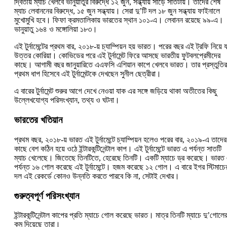
দ্বিতীয় ম্যাচ খেলবে ভানুয়াতুর বিরুদ্ধে ১২ জুন, সন্ধ্যায় সাড়ে সাতটায়। তাদের শেষ
ম্যাচ লেবাননের বিরুদ্ধে, ১৫ জুন সন্ধ্যায়। সেরা দু’টি দল ১৮ জুন সন্ধ্যায় ফাইনালে
মুখোমুখি হবে। ফিফা ক্রমতালিকায় ভারতের স্থান ১০১-এ। লেবানন রয়েছে ৯৯-এ।
ভানুয়াতু ১৬৪ ও মঙ্গোলিয়া ১৮৩।
এই টুর্নামেন্টের প্রথম বার, ২০১৮-য় চ্যাম্পিয়ন হয় ভারত। পরের বছর এই ট্রফি নিয়ে য
উত্তর কোরিয়া। কোভিডের পরে এই টুর্নামেন্ট ফিরে আসছে ভারতীয় ফুটবলপ্রেমীদের
কাছে। আগামী বছর জানুয়ারিতে এএফসি এশিয়ান কাপে খেলবে ভারত। তার প্রস্তুতির
প্রথম ধাপ হিসেবে এই টুর্নামেন্টকে দেখছেন সুনীল ছেত্রীরা।
এ বারের টুর্নামেন্ট শুরুর আগে দেখে নেওয়া যাক এর সঙ্গে জড়িয়ে থাকা অতীতের কিছু
উল্লেখযোগ্য পরিসংখ্যান, তথ্য ও ঘটনা।
ভারতের খতিয়ান
প্রথম বছর, ২০১৮-য় ভারত এই টুর্নামেন্টে চ্যাম্পিয়ন হলেও পরের বার, ২০১৯-এ তাদের
কাছে বেশ কঠিন হয়ে ওঠে ইন্টারকন্টিনেন্টাল কাপ। এই টুর্নামেন্টে ভারত এ পর্যন্ত সাতটি
ম্যাচ খেলেছে। জিতেছে তিনটিতে, হেরেছে তিনটি। একটি ম্যাচে ড্র করেছে। ভারত
পর্যন্ত ১৬ গোল করেছে এই টুর্নামেন্টে। হজম করেছে ১২ গোল। এ বারে ইগর স্টিমাচে
দল এই রেকর্ডে কোনও উন্নতি করতে পারবে কি না, সেটাই দেখার।
গুরুত্বপূর্ণ পরিসংখ্যান
ইন্টারকন্টিনেন্টাল কাপের প্রতি ম্যাচে গোল করেছে ভারত। মাত্র তিনটি ম্যাচে দু’গোলে
কম দিয়েছে তারা।