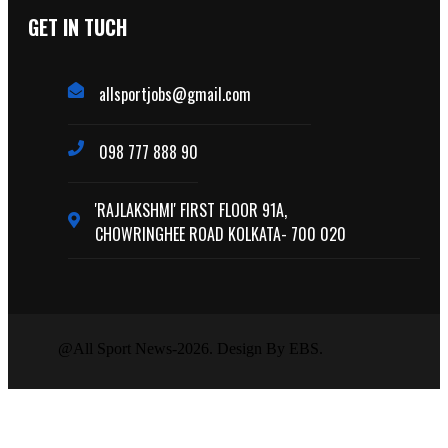
GET IN TUCH
allsportjobs@gmail.com
098 777 888 90
'RAJLAKSHMI' FIRST FLOOR 91A,
CHOWRINGHEE ROAD KOLKATA- 700 020
@All Sport News-2026. Design By EBS.