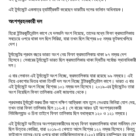
এই টুর্নামেন্টে একমাত্র হ্যাটট্রিকটি করেছেন ভারতীয় দলের বর্তমান অধিনায়ক।
অংশগ্রহনকারী দল
হিরো ইন্টারকন্টিনেন্টাল কাপে যে দলগুলি অংশ নিয়েছে, তাদের মধ্যে ফিফা ক্রমতালিকায়
সবচেয়ে ওপরে থাকা দল ছিল সিরিয়া, যারা তখন ছিল বিশ্বের ৮৫ নম্বর ফুটবলখেলিয়ে
দেশ।
টুর্নামেন্টের প্রথম বছরে ভারত অংশ নেয় ফিফা ক্রমতালিকায় থাকা ৯৭ নম্বর দেশ
হিসেবে। সেবারের টুর্নামেন্টে ভারত ছিল ক্রমতালিকায় থাকা দ্বিতীয় সর্বোচ্চ স্থানাধিকারী
দল।
এ বার লেবানন এই টুর্নামেন্টে অংশ নিচ্ছে, ক্রমতালিকায় যারা রয়েছে ৯৯ নম্বরে। এই
নিয়ে একশোর ভিতর থাকা তিনটি দল অংশ নিচ্ছে ইন্টারকন্টিনেন্টাল কাপে। ভারত এ বার
এই টুর্নামেন্টে অংশ নিচ্ছে বিশ্বের ১০১ নম্বর দল হিসেবে। ২০১৯-এর টুর্নামেন্টেও তারা
অংশ নিয়েছিল ফিফা তালিকায় একই জায়গায় থেকে।
প্রথমবার টুর্নামেন্ট শুরুর ঠিক আগে দক্ষিণ আফ্রিকা নাম তুলে নেওয়ায় কিনিয়া যোগ দেয়,
তখন তারা ফিফা তালিকায় ছিল ১১২-য়। সে বারের আরও দুই অংশগ্রহনকারী
নিউজিল্যান্ড ও চিনা তাইপে ফিফা তালিকায় ছিল যথাক্রমে ১২০ ও ১২১ নম্বরে।
এই টুর্নামেন্টে অতীতের অংশগ্রহনকারীদের মধ্যে ফিফা ক্রমতালিকায় থাকা সর্বনিম্ন দে
ছিল উত্তর কোরিয়া, যারা ২০১৯-এ খেলতে আসে বিশ্বের ১২২ নম্বর হিসেবে। কিন্তু
ফাইনালে তাদের চেয়ে ওপরে থাকা তাজিকিস্তানকে (১২০) হারিয়ে চ্যাম্পিয়ন হয় তারা