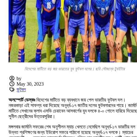
বিদেশের মাটিতে বড় জয় ভারতের যুব ফুটবল দলের। ছবি সৌজন্যে ট্যুইটার
by
May 30, 2023
ফুটবল
অলস্পোর্ট ডেস্কঃ
বিদেশের মাটিতে বড় ব্যবধানে জয় পেল ভারতীয় ফুটবল দল।
নজরকাড়া এই সাফল্য ধরা দিয়েছে অনূর্ধ্ব-১৭ জাতীয় দলের ফুটবলারদের পায়ে। জার্মান
মাটিতে সেখানের ক্লাব এসভি চেয়াবেন আসবার্গের যুব দলকে ৪-০ গোলে হারিয়ে দিয়েছে
সুনীল ছেত্রীদের উত্তরসূরিরা।
মঙ্গলবার জার্মানি সফরের শেষ অনুশীলন ম্যাচ খেলতে নেমেছিল অনূর্ধ্ব-১৭ ভারতীয় দল
উন্নত প্রশিক্ষণের জন্য ইউরোপ সফরে পাঠানো হয়েছে অনূর্ধ্ব-১৭ দলকে। ম্যাচের