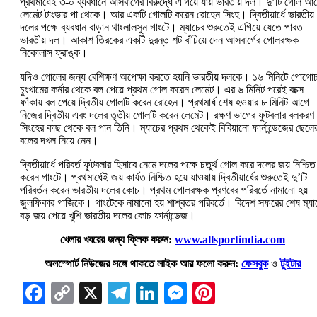
প্রথমার্ধেই ৩-০ ব্যবধানে আসবার্গের বিরুদ্ধে এগিয়ে যায় ভারতীয় দল। দু’টি গোল আ
লেমেট টাংভার পা থেকে। আর একটি গোলটি করেন রোহেন সিংহ। দ্বিতীয়ার্ধে ভারতীয়
দলের পক্ষে ব্যবধান বাড়ান থাংলালসুন গাংটে। ম্যাচের শুরুতেই এগিয়ে যেতে পারত
ভারতীয় দল। আকাশ তিরকের একটি দুরন্ত শট বাঁচিয়ে দেন আসবার্গের গোলরক্ষক
নিকোলাস ফ্রাঙ্ক।
যদিও গোলের জন্য বেশিক্ষণ অপেক্ষা করতে হয়নি ভারতীয় দলকে। ১৬ মিনিটে গোগোচ
চুংখামের কর্নার থেকে বল পেয়ে প্রথম গোল করেন লেমেট। এর ৬ মিনিট পরেই বক্সে
ফাঁকায় বল পেয়ে দ্বিতীয় গোলটি করেন রোহেন। প্রথমার্ধ শেষ হওয়ার ৮ মিনিট আগে
নিজের দ্বিতীয় এবং দলের তৃতীয় গোলটি করেন লেমেট। রক্ষণ ভাগের ফুটবলার বলকরণ
সিংহের কাছ থেকে বল পান তিনি। ম্যাচের প্রথম থেকেই বিবিয়ানো ফার্নান্ডেজের ছেলের
বলের দখল নিয়ে নেন।
দ্বিতীয়ার্ধে পরিবর্ত ফুটবলার হিসাবে নেমে দলের পক্ষে চতুর্থ গোল করে দলের জয় নিশ্চিত
করেন গাংটে। প্রথমার্ধেই জয় কার্যত নিশ্চিত হয়ে যাওয়ায় দ্বিতীয়ার্ধের শুরুতেই দু’টি
পরিবর্তন করেন ভারতীয় দলের কোচ। প্রথম গোলরক্ষক প্রণবের পরিবর্তে নামানো হয়
জুলফিকার গাজিকে। গাংটেকে নামানো হয় শাশ্বতর পরিবর্তে। বিদেশ সফরের শেষ ম্যা
বড় জয় পেয়ে খুশি ভারতীয় দলের কোচ ফার্নান্ডেজ।
খেলার খবরের জন্য ক্লিক করুন:
www.allsportindia.com
অলস্পোর্ট নিউজের সঙ্গে থাকতে লাইক আর ফলো করুন:
ফেসবুক
ও
টুইটার
Facebook
Copy
X
Telegram
LinkedIn
Messenger
Pinterest
Link