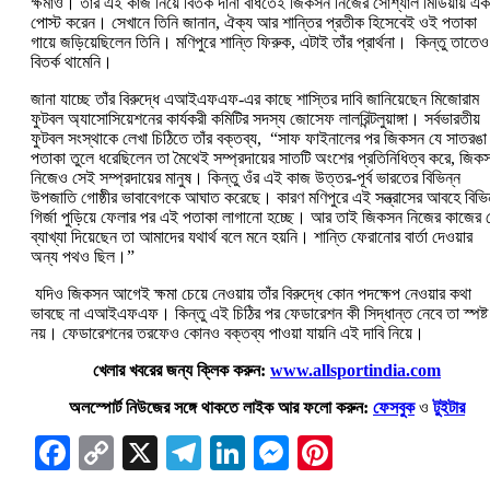
ক্ষমাও। তাঁর এই কাজ নিয়ে বিতর্ক দানা বাঁধতেই জিকসন নিজের সোশ্যাল মিডিয়ায় এক
পোস্ট করেন। সেখানে তিনি জানান, ঐক্য আর শান্তির প্রতীক হিসেবেই ওই পতাকা
গায়ে জড়িয়েছিলেন তিনি। মণিপুরে শান্তি ফিরুক, এটাই তাঁর প্রার্থনা। কিন্তু তাতেও
বিতর্ক থামেনি।
জানা যাচ্ছে তাঁর বিরুদ্ধে এআইএফএফ-এর কাছে শাস্তির দাবি জানিয়েছেন মিজোরাম
ফুটবল অ্যাসোসিয়েশনের কার্যকরী কমিটির সদস্য জোসেফ লালরিন্টলুয়াঙ্গা। সর্বভারতীয়
ফুটবল সংস্থাকে লেখা চিঠিতে তাঁর বক্তব্য, “সাফ ফাইনালের পর জিকসন যে সাতরঙা
পতাকা তুলে ধরেছিলেন তা মৈথেই সম্প্রদায়ের সাতটি অংশের প্রতিনিধিত্ব করে, জিক
নিজেও সেই সম্প্রদায়ের মানুষ। কিন্তু ওঁর এই কাজ উত্তর-পূর্ব ভারতের বিভিন্ন
উপজাতি গোষ্ঠীর ভাবাবেগকে আঘাত করেছে। কারণ মণিপুরে এই সন্ত্রাসের আবহে বিভি
গির্জা পুড়িয়ে ফেলার পর এই পতাকা লাগানো হচ্ছে। আর তাই জিকসন নিজের কাজের 
ব্যাখ্যা দিয়েছেন তা আমাদের যথার্থ বলে মনে হয়নি। শান্তি ফেরানোর বার্তা দেওয়ার
অন্য পথও ছিল।”
যদিও জিকসন আগেই ক্ষমা চেয়ে নেওয়ায় তাঁর বিরুদ্ধে কোন পদক্ষেপ নেওয়ার কথা
ভাবছে না এআইএফএফ। কিন্তু এই চিঠির পর ফেডারেশন কী সিদ্ধান্ত নেবে তা স্পষ্ট
নয়। ফেডারেশনের তরফেও কোনও বক্তব্য পাওয়া যায়নি এই দাবি নিয়ে।
খেলার খবরের জন্য ক্লিক করুন:
www.allsportindia.com
অলস্পোর্ট নিউজের সঙ্গে থাকতে লাইক আর ফলো করুন:
ফেসবুক
ও
টুইটার
Facebook
Copy
X
Telegram
LinkedIn
Messenger
Pinterest
Link