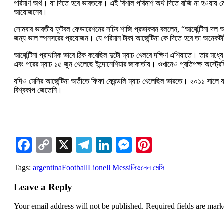
পরিমাণ অর্থ। যা দিতে হবে ভারতকে। এই বিশাল পরিমাণ অর্থ দিতে রাজি না হওয়ায় মে
আয়োজনের।
সোমবার ভারতীয় ফুটবল ফেডারেশনের সচিব শাজি প্রভাকরন বললেন, “আর্জেন্টিনা দল 
জন্য ভাল স্পনসরের প্রয়োজন। যে পরিমান টাকা আর্জেন্টিনা কে দিতে হবে তা অনেক
আর্জেন্টিনা প্রাথমিক ভাবে ঠিক করেছিল দুটো ম্যাচ খেলবে দক্ষিণ এশিয়াতে। তার ম
এবং পরের ম্যাচ ১৫ জুন খেলেছে ইন্দোনেশিয়ার জাকার্তায়। ওখানেও প্রতিপক্ষ অস্ট্রে
যদিও মেসির আর্জেন্টিনা অতীতে ফিফা ফ্রেন্ডলি ম্যাচ খেলেছিল ভারতে। ২০১১ সালে
বিশ্বকাপ জেতেনি।
Facebook
Copy
X
Telegram
LinkedIn
Messenger
Pinterest
Link
Tags:
argentina
Football
Lionell Messi
লিওনেল মেসি
Leave a Reply
Your email address will not be published.
Required fields are mar