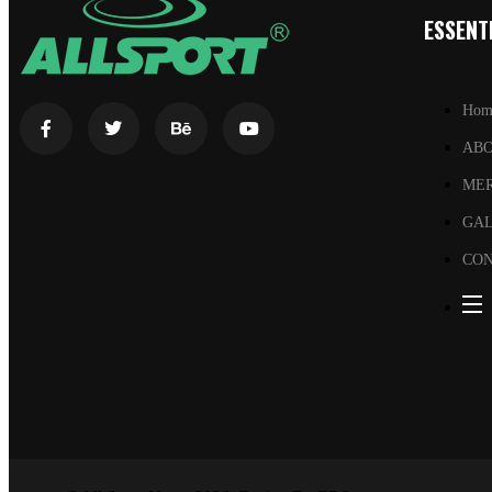
ESSENTI
Hom
AB
ME
GA
CON