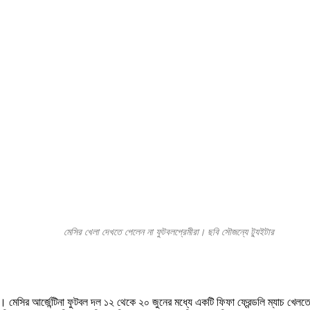
মেসির খেলা দেখতে পেলেন না ফুটবলপ্রেমীরা। ছবি সৌজন্যে ট্যুইটার
 মেসির আর্জেন্টিনা ফুটবল দল ১২ থেকে ২০ জুনের মধ্যে একটি ফিফা ফ্রেন্ডলি ম্যাচ খেলত