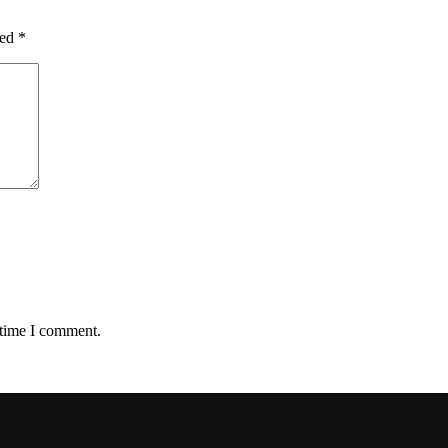
ked
*
 time I comment.