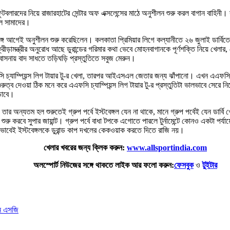
লারদের নিয়ে রাজারহাটের সেন্টার অফ এক্সলেন্সের মাঠে অনুশীলন শুরু করল বাগান বাহিনী।
ুল সামাদের।
র সঙ্গে আগেই অনুশীলন শুরু করেছিলেন। কলকাতা প্রিমিয়ার লিগে কল্যানীতে ২৬ জুলাই ডার্বিত
ড়ামন্ত্রীর অনুরোধ আছে ডুরান্ডের গরিমার কথা ভেবে মোহনবাগানকে পূর্ণশক্তি নিয়ে খেলার, ত
র বাসনায় বাদ সাধতে তড়িঘড়ি প্রস্তুতিতে সবুজ মেরুন।
ি চ্যাম্পিয়ন্স লিগ টায়ার টু-‌র খেলা, তারপর আইএসএল জেতার জন্য ঝাঁপানো। এখন এএফসি চ্
্ব দেওয়া ঠিক মনে করে এএফসি চ্যাম্পিয়ন্স লিগ টায়ার টু-‌র প্রস্তুতিটা ভালভাবে সেরে নি
ুড়োবে।
 তার অন্যতম হল শুরুতেই গ্রুপ পর্বে ইস্টবেঙ্গল যেন না থাকে, মানে গ্রুপ পর্বেই যেন ড
 করবে সুপার জায়ান্ট। গ্রুপ পর্বে বাধা টপকে এগোতে পারলে টুর্নামেন্টে কোনও একটা পর্যায়
ভাবেই ইস্টবেঙ্গলকে ডুরান্ড কাপ দখলের কেকওয়াক করতে দিতে রাজি নয়।
খেলার খবরের জন্য ক্লিক করুন:
www.allsportindia.com
অলস্পোর্ট নিউজের সঙ্গে থাকতে লাইক আর ফলো করুন:
ফেসবুক
ও
টুইটার
ন এসজি