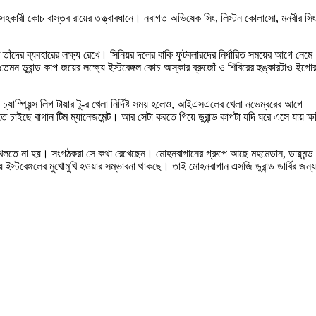
 সহকারী কোচ বাস্তব রায়ের তত্ত্বাবধানে। নবাগত অভিষেক সিং, লিস্টন কোলাসো, মনবীর সিং
ে তাঁদের ব্যবহারের লক্ষ্য রেখে। সিনিয়র দলের বাকি ফুটবলারদের নির্ধারিত সময়ের আগে নেমে
েমন ডুরান্ড কাপ জয়ের লক্ষ্যে ইস্টবেঙ্গল কোচ অস্কার ব্রুজোঁ ও শিবিরের হুঙ্কারটাও ইগো
যাম্পিয়ন্স লিগ টায়ার টু-‌র খেলা নির্দিষ্ট সময় হলেও, আইএসএলের খেলা নভেম্বরের আগে
তে চাইছে বাগান টিম ম্যানেজমেন্ট। আর সেটা করতে গিয়ে ডুরান্ড কাপটা যদি ঘরে এসে যায় ক্ষ
ার্বি খেলতে না হয়। সংগঠকরা সে কথা রেখেছেন। মোহনবাগানের গ্রুপে আছে মহমেডান, ডায়মন্ড
ে ইস্টবেঙ্গলের মুখোমুখি হওয়ার সম্ভাবনা থাকছে। তাই মোহনবাগান এসজি ডুরান্ড ডার্বির জন্য