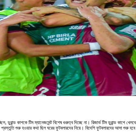
িল, ডুরান্ড কাপকে টিম ম্যানেজমেন্ট বিশেষ গুরুত্ব দিচ্ছে না। রিজার্ভ টিম ডুরান্ড কাপে খে
 প্রস্তুতি শুরু হওয়ার কথা ছিল ঘরের ফুটবলারদের নিয়ে। বিদেশি ফুটবলারদের আসা শুরু 