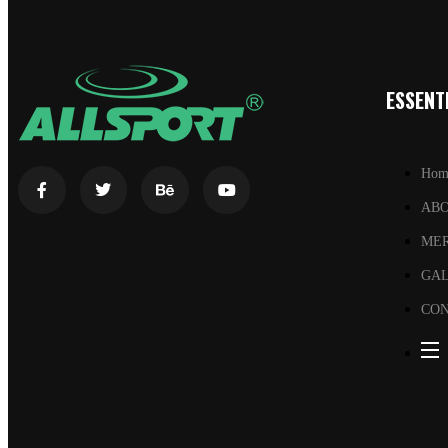
ESSENTI
Hom
AB
ME
GA
CON