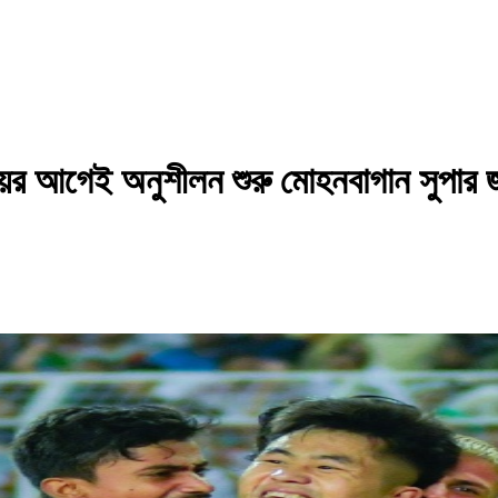
সময়ের আগেই অনুশীলন শুরু মোহনবাগান সুপার জা