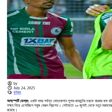
by
July 24, 2025
ফুটবল
অলস্পোর্ট ডেস্ক:‌
একটা সময় পর্যন্ত মোহনবাগান সুপার জায়ান্টের তরফে বারবার বলা হচ্ছ
লক্ষ্য নিয়ে এগোচ্ছিল সবুজ মেরুন ব্রিগেড। সেইমতো ২৬ জুলাই থেকে নতুন মরশুমের
রয়েছে।