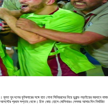
লবে। মূলত যুব দলের ফুটবলারের সঙ্গে হাত গোনা সিনিয়রদের নিয়ে ডুরান্ড লড়াইয়ের ময়দানে নামা
হবে আগস্টের প্রথম সপ্তাহ থেকে। চিফ কোচ হোসে মোলিনারও সেসময় আসার দিন নির্ধারিত