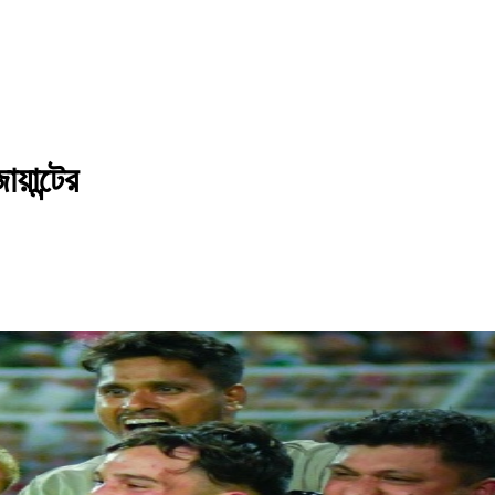
য়ান্টের