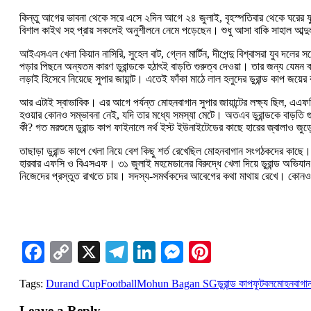
কিন্তু আগের ভাবনা থেকে সরে এসে ২দিন আগে ২৪ জুলাই, বৃহস্পতিবার থেকে ঘরের ফুটব
বিশাল কাইথ সহ প্রায় সকলেই অনুশীলনে নেমে পড়েছেন। শুধু আসা বাকি সাহাল আব্দ
আইএসএল খেলা কিয়ান নাসিরি, সুহেল বাট, গ্লেন মার্টিন, দীপেন্দু বিশ্বাসরা যুব দলে
পড়ার পিছনে অন্যতম কারণ ডুরান্ডকে হঠাৎই বাড়তি গুরুত্ব দেওয়া। তার জন্য যেমন ক্রী
লড়াই হিসেবে নিয়েছে সুপার জায়ান্ট। এতেই ফাঁকা মাঠে লাল হলুদের ডুরান্ড কাপ জয়ে
আর এটাই স্বাভাবিক। এর আগে পর্যন্ত মোহনবাগান সুপার জায়ান্টের লক্ষ্য ছিল, এএফস
হওয়ার কোনও সম্ভাবনা নেই, যদি তার মধ্যে সমস্যা মেটে। অতএব ডুরান্ডকে বাড়তি গুরুত
কী?‌ গত মরশুমে ডুরান্ড কাপ ফাইনালে নর্থ ইস্ট ইউনাইটেডের কাছে হারের জ্বালাও জ
তাছাড়া ডুরান্ড কাপে খেলা নিয়ে বেশ কিছু শর্ত রেখেছিল মোহনবাগান সংগঠকদের কাছে।
হারবার এফসি ও বিএসএফ। ৩১ জুলাই মহমেডানের বিরুদ্ধে খেলা দিয়ে ডুরান্ড অভিযান শুরু
নিজেদের প্রস্তুত রাখতে চায়। সদস্য-‌সমর্থকদের আবেগের কথা মাথায় রেখে। কোনও
Facebook
Copy
X
Telegram
LinkedIn
Messenger
Pinterest
Link
Tags:
Durand Cup
Football
Mohun Bagan SG
ডুরান্ড কাপ
ফুটবল
মোহনবাগা
Leave a Reply