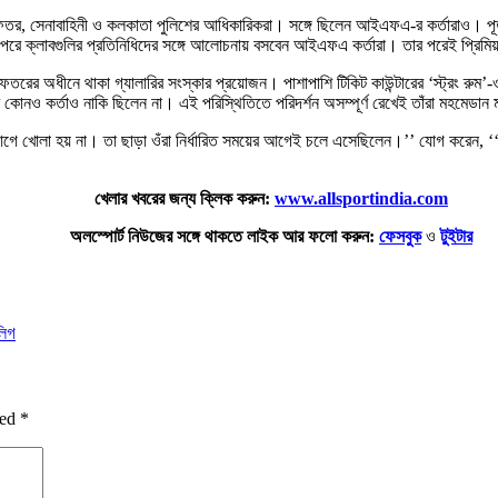
র্ত দফতর, সেনাবাহিনী ও কলকাতা পুলিশের আধিকারিকরা। সঙ্গে ছিলেন আইএফএ-র কর্তারাও। পূর
ক্লাবগুলির প্রতিনিধিদের সঙ্গে আলোচনায় বসবেন আইএফএ কর্তারা। তার পরেই প্রিমিয়ার
ত দফতরের অধীনে থাকা গ্যালারির সংস্কার প্রয়োজন। পাশাপাশি টিকিট কাউন্টারের ‘স্ট্রং রুম
র কোনও কর্তাও নাকি ছিলেন না। এই পরিস্থিতিতে পরিদর্শন অসম্পূর্ণ রেখেই তাঁরা মহমেডান
গে খোলা হয় না। তা ছাড়া ওঁরা নির্ধারিত সময়ের আগেই চলে এসেছিলেন।’’ যোগ করেন, ‘‘ক
খেলার খবরের জন্য ক্লিক করুন:
www.allsportindia.com
অলস্পোর্ট নিউজের সঙ্গে থাকতে লাইক আর ফলো করুন:
ফেসবুক
ও
টুইটার
লিগ
ked
*