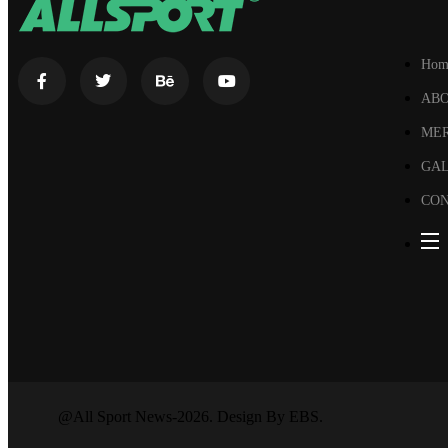
Hom
AB
ME
GA
CON
@All Sport News-2026. Design By EBS.