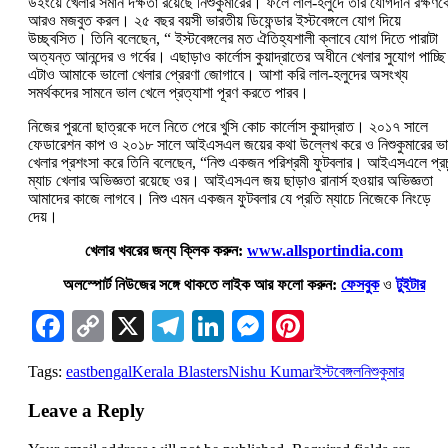
উইংয়ে খেলার সমান দক্ষতা রয়েছে নিশুকুমারের। ফলে লাল-হলুদে তাঁর যোগদান রক্ষণক
আরও মজবুত করল। ২৫ বছর বয়সী ভারতীয় ডিফেন্ডার ইস্টবেঙ্গলে যোগ দিয়ে
উচ্ছ্বসিত। তিনি বলেছেন, “ ইস্টবেঙ্গলের মত ঐতিহ্যশালী ক্লাবে যোগ দিতে পারাটা
অত্যন্ত আনন্দের ও গর্বের। এছাড়াও কার্লোস কুয়াদ্রাতের অধীনে খেলার সুযোগ পাচ্ছি
এটাও আমাকে ভালো খেলার প্রেরণা জোগাবে। আশা করি লাল-হলুদের অসংখ্য
সমর্থকদের সামনে ভাল খেলে প্রত্যাশা পূরণ করতে পারব।
নিজের পুরনো ছাত্রকে দলে নিতে পেরে খুসি কোচ কার্লোস কুয়াদ্রাত। ২০১৭ সালে
ফেডারেশন কাপ ও ২০১৮ সালে আইএসএল জয়ের কথা উল্লেখ করে ও নিশুকুমারের ভ
খেলার প্রশংসা করে তিনি বলেছেন, “নিশু একজন পরিশ্রমী ফুটবলার। আইএসএলে প্রচ
ম্যাচ খেলার অভিজ্ঞতা রয়েছে ওর। আইএসএল জয় ছাড়াও রানার্স হওয়ার অভিজ্ঞতা
আমাদের কাজে লাগবে। নিশু এমন একজন ফুটবলার যে প্রতি ম্যাচে নিজেকে নিংড়ে
দেয়।
খেলার খবরের জন্য ক্লিক করুন:
www.allsportindia.com
অলস্পোর্ট নিউজের সঙ্গে থাকতে লাইক আর ফলো করুন:
ফেসবুক
ও
টুইটার
Facebook
Copy
X
Telegram
LinkedIn
Messenger
Pinterest
Link
Tags:
eastbengal
Kerala Blasters
Nishu Kumar
ইস্টবেঙ্গল
নিশুকুমার
Leave a Reply