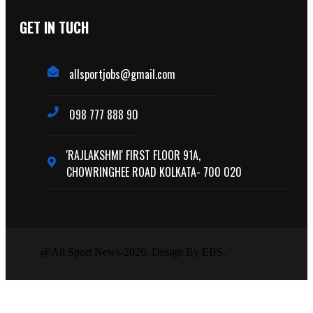
GET IN TUCH
allsportjobs@gmail.com
098 777 888 90
'RAJLAKSHMI' FIRST FLOOR 91A,
CHOWRINGHEE ROAD KOLKATA- 700 020
@All Sport News-2026. Design By EBS.