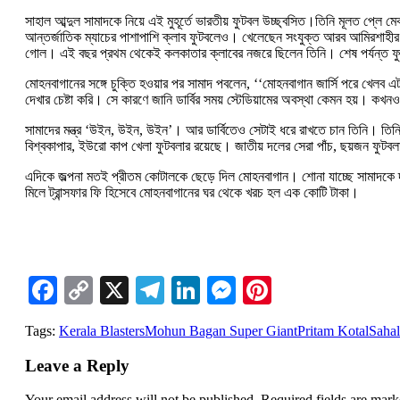
সাহাল আব্দুল সামাদকে নিয়ে এই মুহূর্তে ভারতীয় ফুটবল উচ্ছ্বসিত।তিনি মূলত প্ল
আন্তর্জাতিক ম্যাচের পাশাপাশি ক্লাব ফুটবলেও। খেলেছেন সংযুক্ত আরব আমিরশাহীর
গোল। এই বছর প্রথম থেকেই কলকাতার ক্লাবের নজরে ছিলেন তিনি। শেষ পর্যন্ত 
মোহনবাগানের সঙ্গে চুক্তি হওয়ার পর সামাদ পবলেন, ‘‘মোহনবাগান জার্সি পরে খেলব
দেখার চেষ্টা করি। সে কারণে জানি ডার্বির সময় স্টেডিয়ামের অবস্থা কেমন হয়। কখন
সামাদের মন্ত্র ‘উইন, উইন, উইন’। আর ডার্বিতেও সেটাই ধরে রাখতে চান তিনি। তিনি 
বিশ্বকাপার, ইউরো কাপ খেলা ফুটবলার রয়েছে। জাতীয় দলের সেরা পাঁচ, ছয়জন ফুটব
এদিকে জল্পনা মতই প্রীতম কোটালকে ছেড়ে দিল মোহনবাগান। শোনা যাচ্ছে সামাদকে দলে
মিলে ট্রান্সফার ফি হিসেবে মোহনবাগানের ঘর থেকে খরচ হল এক কোটি টাকা।
Facebook
Copy
X
Telegram
LinkedIn
Messenger
Pinterest
Link
Tags:
Kerala Blasters
Mohun Bagan Super Giant
Pritam Kotal
Saha
Leave a Reply
Your email address will not be published.
Required fields are mar