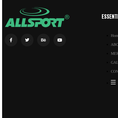
ESSENTI
Hom
AB
ME
GA
CON