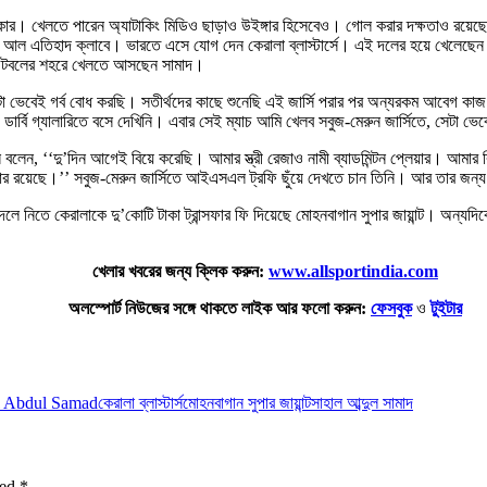
ে মেকার। খেলতে পারেন অ্যাটাকিং মিডিও ছাড়াও উইঙ্গার হিসেবেও। গোল করার দক্ষতাও রয়
 আল এতিহাদ ক্লাবে। ভারতে এসে যোগ দেন কেরালা ব্লাস্টার্সে। এই দলের হয়ে খেলেছেন 
ফুটবলের শহরে খেলতে আসছেন সামাদ।
 এটা ভেবেই গর্ব বোধ করছি। সতীর্থদের কাছে শুনেছি এই জার্সি পরার পর অন্যরকম আবেগ কা
ও ডার্বি গ্যালারিতে বসে দেখিনি। এবার সেই ম্যাচ আমি খেলব সবুজ-মেরুন জার্সিতে, সেটা ভ
বলেন, ‘‘দু’দিন আগেই বিয়ে করেছি। আমার স্ত্রী রেজাও নামী ব্যাডমিন্টন প্লেয়ার। আমার
লার রয়েছে।’’ সবুজ-মেরুন জার্সিতে আইএসএল ট্রফি ছুঁয়ে দেখতে চান তিনি। আর তার জন্য
 নিতে কেরালাকে দু’কোটি টাকা ট্রান্সফার ফি দিয়েছে মোহনবাগান সুপার জায়ান্ট। অন্যদি
খেলার খবরের জন্য ক্লিক করুন:
www.allsportindia.com
অলস্পোর্ট নিউজের সঙ্গে থাকতে লাইক আর ফলো করুন:
ফেসবুক
ও
টুইটার
l Abdul Samad
কেরালা ব্লাস্টার্স
মোহনবাগান সুপার জায়ান্ট
সাহাল আব্দুল সামাদ
ked
*