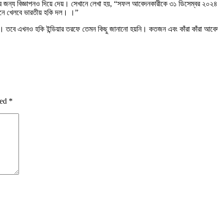
 জন্য বিজ্ঞাপনও দিয়ে দেয়। সেখানে লেখা হয়, “সফল আবেদনকারীকে ৩১ ডিসেম্বর ২০২৪ পর্যন্ত
িনে খেলবে ভারতীয় হকি দল। ।”
ন। তবে এখনও হকি ইন্ডিয়ার তরফে তেমন কিছু জানানো হয়নি। কতজন এবং কাঁরা কাঁরা আব
ked
*