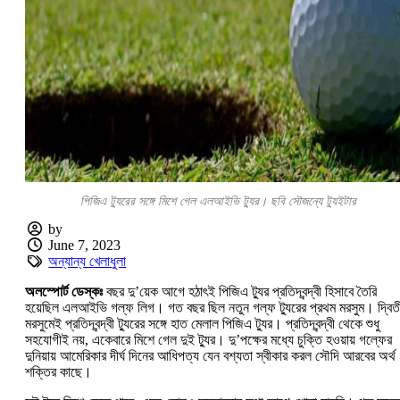
পিজিএ ট্যুরের সঙ্গে মিশে গেল এলআইভি ট্যুর। ছবি সৌজন্যে ট্যুইটার
by
June 7, 2023
অন্যান্য খেলাধুলা
অলস্পোর্ট ডেস্কঃ
বছর দু’য়েক আগে হঠাৎই পিজিএ ট্যুর প্রতিদ্বন্দ্বী হিসাবে তৈরি
হয়েছিল এলআইভি গল্ফ লিগ। গত বছর ছিল নতুন গল্ফ ট্যুরের প্রথম মরসুম। দ্বিতী
মরসুমেই প্রতিদ্বন্দ্বী ট্যুরের সঙ্গে হাত মেলাল পিজিএ ট্যুর। প্রতিদ্বন্দ্বী থেকে শুধু
সহযোগীই নয়, একেবারে মিশে গেল দুই ট্যুর। দু’পক্ষের মধ্যে চুক্তি হওয়ায় গল্ফের
দুনিয়ায় আমেরিকার দীর্ঘ দিনের আধিপত্য যেন বশ্যতা স্বীকার করল সৌদি আরবের অর্থ
শক্তির কাছে।