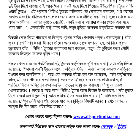
দুই ট্যুর মিশে যেতে পারে, এমন কোনও সম্ভাবনার কথা আগে শোনা যায়নি। গত মঙ্গল
দুই ট্যুর মিশে যাওয়া তাই আকস্মিক। একই সঙ্গে মিশে গিয়েছে ইউরোপিয়ান ট্যুর বা ড
ওয়ার্ল্ড ট্যুরও। এই প্রসঙ্গে পিজিএ ট্যুরের কমিশনার জে মোনাহান বলেছেন, ‘‘দু’বছরের
সংঘাত এবং বিভ্রান্তির পর গল্ফের জন্য আজ এক ঐতিহাসিক দিন। দ্বন্দ্ব থেকে আম
এখন অংশীদার। আমরা বুঝতে পেরেছি, লড়াই করা বা আলাদা থাকার থেকে এক সঙ্গে
থাকা ভাল।’’ এলআইভি কর্তৃপক্ষের দাবি, নতুন চুক্তি গল্ফের উন্নতিতে সহায়ক হবে
বিষয়টি মেনে নিতে পারছেন না বিশ্বের প্রথম সারির পেশাদার গল্ফ খেলোয়াড়রা। তাঁরা
ক্ষুব্ধ। গোটা প্রক্রিয়া কী করে তাঁদের অন্ধকারে রেখে সম্পন্ন হল, তা নিয়ে প্রশ্ন
তুলেছেন তাঁরা। পিজিএ ট্যুরের গল্ফাররা মনে করছেন, নতুন এই চুক্তির ফলে সৌদি
আরবের নিয়ন্ত্রণ অনেক বৃদ্ধি পাবে।
গল্ফ খেলোয়াড়দের প্রতিক্রিয়া দুই ট্যুরের কর্তৃপক্ষকে খুশি করবে না। ম্যাকেঞ্জি হিউজ
বলেছেন, ‘‘আমরা একটা ট্যুরের সঙ্গে একত্রিত হচ্ছি। অথচ আমরা কখনও একত্রিত ন
হওয়ার কথা বলেছিলাম।’’ আর এক গল্ফার বাইয়ং হুন অন বলেছেন, ‘‘দুই কর্তৃপক্ষের
কাছে এটা জয় পাওয়ার মতো বিষয়। তবে গত দু’বছর ধরে যে খেলোয়াড়েরা দুটো
প্রতিযোগিতার অস্তিত্ব রক্ষা করছিল, তাদের জন্য বড় পরাজয়।’’ ক্ষুব্ধ তরুণ
খেলোয়াড়রাও। মাত্র দু’বছর আগে পিজিএ ট্যুরে আসা ডিলান উ বলেছেন, ‘‘দুই ট্যুরে
মিশে যাওয়া একটা ভন্ডামি। আসলে টাকাই সব সময় জিতে যায়।’’ মাইকেল কিম
বলেছেন,‘‘খুব বেশি হলে পাঁচ থেকে সাত জন চুক্তির বিষয়টি জানত। খেলোয়াড়দের
সংস্থা কি ঠিক ভাবে পরিচালিত হচ্ছে?’’
খেলার খবরের জন্য ক্লিক করুন:
www.allsportindia.com
অলস্পোর্ট নিউজের সঙ্গে থাকতে লাইক আর ফলো করুন:
ফেসবুক
ও
টুইটার