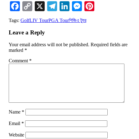
Facebook
Copy
X
Telegram
LinkedIn
Messenger
Pinterest
Link
Tags:
Golf
LIV Tour
PGA Tour
পিজিএ ট্যুর
Leave a Reply
Your email address will not be published.
Required fields are
marked
*
Comment
*
Name
*
Email
*
Website