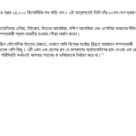
াগো হয়ে প্রায় ২৪,০০০ কিলোমিটার পথ পাড়ি দেন। এই যাত্রাপথেই তিনি তাঁর ৮০তম দেশ ভ্রমণ
িযোগিতায় এশিয়া, ইউরোপ, উত্তর আমেরিকা, দক্ষিণ আমেরিকা এবং ওশেনিয়া অঞ্চলের বিভিন
ম্পন্নকারী প্রথম ভারতীয় হওয়ার গৌরব অর্জন করেন।
ল ভৌগোলিক উত্তর মেরুতে, যেখানে আমি বিশ্বের সর্বোচ্চ বিন্দুতে ম্যারাথন সম্পন্নকারী
 অনেক বেশি কিছু। এটি এমন এক ছেলের গল্প যে কলকাতার অ্যাসবেস্টসের ছাদ দেওয়া এক ছ
র পরিস্থিতি কখনওই আপনার গন্তব্য বা ভবিষ্যৎকে নির্ধারণ করে না।’’