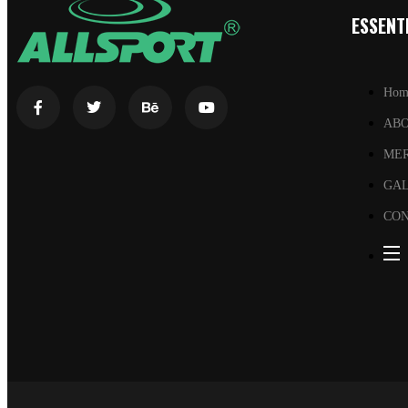
ESSENTI
Hom
AB
ME
GA
CON