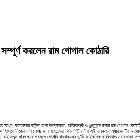
সম্পূর্ণ করলেন রাম গোপাল কোঠারি
ের মধ্যে, কলকাতার বাসিন্দা তথা উদ্যোক্তা, অভিযাত্রী ও এন্ডুরেন্স রানার রাম গোপাল 
তীয় হিসেবে নিজের নাম লেখালেন। ৪২.১৯৫ কিলোমিটার দীর্ঘ এই ভলকানো ম্যারাথনটির আয়োজ
ত। এই নতুন সাফল্যের মাধ্যমে কোঠারি রানবাক-এর দু’টি আইকনিক বা বিখ্যাত ম্যারাথনই সম্পন