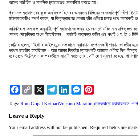
ধরনের শারীরিক ও মানসিক চ্যালেঞ্জের মোকাবিলা করতে হয়।
প্রশান্ত মহাসাগরের বুকে অবস্থিত বিশ্বের অন্যতম বিচ্ছিন্ন জনবসতিপূর্ণ দ্বীপ ‘
মাইলফলকটিও স্পর্শ করেন, যা বিশ্বভ্রমণের নেশায় তাঁর এগিয়ে চলার পথে আরেকটি গুরু
অফিসিয়াল ফলাফল অনুযায়ী, পূর্ণ ম্যারাথনের জন্য ২১ জন দৌড়বিদ নাম নথিভুক্ত ক
দেশের দৌড়বিদরা অংশ নিয়েছিলেন। কোঠারি অত্যন্ত কঠিন এই পথটি ৫ ঘণ্টা ৫ মিনিট
কোঠারি বলেন, ‘‘ইস্টার আইল্যান্ডে ভলকানো ম্যারাথন সম্পন্নকারী প্রথম ভারতীয় হতে
প্রথম ভারতীয় হয়েছিলাম। আর আমার দ্বিতীয় ম্যারাথনটি আমাকে পৌঁছে দিল বিশ্বে
ঘরে বেড়ে উঠেছিল এবং পরবর্তীতে সাতটি মহাদেশের ৮০টি দেশ ভ্রমণ করেছে, পাশাপাশি 
Facebook
Copy
X
Telegram
LinkedIn
Messenger
Pinterest
Link
Tags:
Ram Gopal Kothari
Volcano Marathon
ভলক্যানো ম্যারাথন
রাম গোপ
Leave a Reply
Your email address will not be published.
Required fields are mar