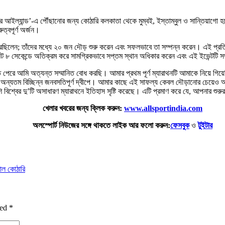
ইস্টার আইল্যান্ড’-এ পৌঁছানোর জন্য কোঠারি কলকাতা থেকে মুম্বই, ইস্তাম্বুল ও সান্তিয়
ত্বপূর্ণ অর্জন।
রেছিলেন; তাঁদের মধ্যে ২০ জন দৌড় শুরু করেন এবং সফলভাবে তা সম্পন্ন করেন। এই প্রত
 ৮ সেকেন্ডে অতিক্রম করে সামগ্রিকভাবে সপ্তম স্থান অধিকার করেন এবং এই ইভেন্টটি স
 পেরে আমি অত্যন্ত সম্মানিত বোধ করছি। আমার প্রথম পূর্ণ ম্যারাথনটি আমাকে নিয়ে গিয়েছি
র অন্যতম বিচ্ছিন্ন জনবসতিপূর্ণ দ্বীপে। আমার কাছে এই সাফল্য কেবল দৌড়ানোর চেয়েও
বিশ্বের দু’টি অসাধারণ ম্যারাথনে ইতিহাস সৃষ্টি করেছে। এটি প্রমাণ করে যে, আপনার শুরু
খেলার খবরের জন্য ক্লিক করুন:
www.allsportindia.com
অলস্পোর্ট নিউজের সঙ্গে থাকতে লাইক আর ফলো করুন:
ফেসবুক
ও
টুইটার
াল কোঠারি
ked
*