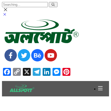
Facebook
Copy
X
Telegram
LinkedIn
Messenger
Pinterest
Link