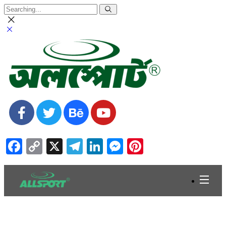
Facebook
Copy
X
Telegram
LinkedIn
Messenger
Pinterest
Link