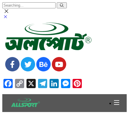
Facebook
Copy
X
Telegram
LinkedIn
Messenger
Pinterest
Link