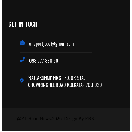
GET IN TUCH
allsportjobs@gmail.com
098 777 888 90
'RAJLAKSHMI' FIRST FLOOR 91A,
CHOWRINGHEE ROAD KOLKATA- 700 020
@All Sport News-2026. Design By EBS.