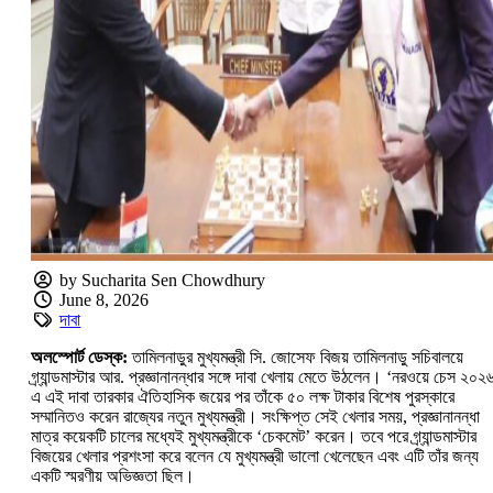
by Sucharita Sen Chowdhury
June 8, 2026
দাবা
অলস্পোর্ট ডেস্ক:
তামিলনাড়ুর মুখ্যমন্ত্রী সি. জোসেফ বিজয় তামিলনাড়ু সচিবালয়ে
গ্র্যান্ডমাস্টার আর. প্রজ্ঞানানন্ধার সঙ্গে দাবা খেলায় মেতে উঠলেন। ‘নরওয়ে চেস ২০২
এ এই দাবা তারকার ঐতিহাসিক জয়ের পর তাঁকে ৫০ লক্ষ টাকার বিশেষ পুরস্কারে
সম্মানিতও করেন রাজ্যের নতুন মুখ্যমন্ত্রী। সংক্ষিপ্ত সেই খেলার সময়, প্রজ্ঞানানন্ধা
মাত্র কয়েকটি চালের মধ্যেই মুখ্যমন্ত্রীকে ‘চেকমেট’ করেন। তবে পরে গ্র্যান্ডমাস্টার
বিজয়ের খেলার প্রশংসা করে বলেন যে মুখ্যমন্ত্রী ভালো খেলেছেন এবং এটি তাঁর জন্য
একটি স্মরণীয় অভিজ্ঞতা ছিল।