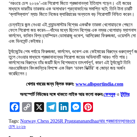
‘নরওয়ে চেস ২০২৬’-এর শিরোপা জিতে প্রজ্ঞানানন্ধা ইতিহাস গড়েন। এই জয়ের
মাধ্যমে ভারতীয় তারকার এক অসাধারণ প্রত্যাবর্তনের সমাপ্তি ঘটে; তিনি টানা চারটি
‘ক্লাসিক্যাল’ ম্যাচ জিতে নিজের ক্যারিয়ারের অন্যতম বড় শিরোপাটি নিশ্চিত করেন।
চেন্নাইয়ে জন্ম নেওয়া এই গ্র্যান্ডমাস্টার বিশ্বের একঝাঁক তারকা খেলোয়াড়কে পেছনে
ফেলে শিরোপা জয় করেন—যাঁদের মধ্যে ছিলেন বিশ্বের এক নম্বর খেলোয়াড় ম্যাগনাস
কার্লসেন, বর্তমান বিশ্ব চ্যাম্পিয়ন ডোমারাজু গুকেশ, আলিরেজা ফিরুজজা, ওয়েসলি সো
এবং ভিনসেন্ট কেইমার।
টুর্নামেন্টের শেষ পর্যায়ে ফিরুজজা, কার্লসেন, গুকেশ এবং কেইমারের বিরুদ্ধে গুরুত্বপূর্ণ 
তুলে নেওয়ার মাধ্যমে প্রজ্ঞানানন্ধের শিরোপা জয়ের অভিযানটি আরও গতি পায়।
কার্লসেনের বিরুদ্ধে তাঁর জয়টি ছিল বিশেষভাবে তাৎপর্যপূর্ণ, কারণ এই টুর্নামেন্টে তিনি
নরওয়েজিয়ান কিংবদন্তির বিপক্ষে এক বিরল ‘ডাবল ভিক্টরি’ বা জোড়া জয় অর্জন
করেছিলেন।
খেলার খবরের জন্য ক্লিক করুন:
www.allsportindia.com
অলস্পোর্ট নিউজের সঙ্গে থাকতে লাইক আর ফলো করুন:
ফেসবুক
ও
টুইটার
Facebook
Copy
X
Telegram
LinkedIn
Messenger
Pinterest
Link
Tags:
Norway Chess 2026
R Praggananandhaa
আর প্রজ্ঞানানন্ধা
নরওয়ে
চেস ২০২৬