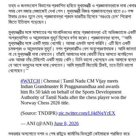
তথ্য ও জনসংযোগ বিভাগের প্রকাশিত ছবিতে মুখ্যমন্ত্রী ও প্রজ্ঞানানন্ধাকে দাবা খেলার
সময় বেশ মজার মেজাজেই দেখা গেল। মুখ্যমন্ত্রী বিজয় প্রজ্ঞানানন্ধের হাতে ৫০ লক্ষ
টাকার চেকও তুলে দেন; প্রজ্ঞানানন্ধা প্রথম ভারতীয় হিসেবে ‘নরওয়ে চেস’ শিরোপা
জিতে ইতিহাস গড়েছেন।
মুখ্যমন্ত্রীর সঙ্গে সাক্ষাতের পর সাংবাদিকদের কাছে প্রজ্ঞানানন্ধা এই অভিজ্ঞতাকে একটি
অপ্রত্যাশিত ও আনন্দদায়ক মুহূর্ত হিসেবে বর্ণনা করেন। প্রজ্ঞানানন্ধা বলেন, ‘‘আমি
মুখ্যমন্ত্রীর সঙ্গে একটি ম্যাচ খেলেছি। আমরা এমনটা আশা করিনি। এটি ছিল একটি
চমকপ্রদ ও আনন্দদায়ক মুহূর্ত। নগদ পুরস্কারটিও বেশ অনুপ্রেরণাদায়ক। আমি জানত
না যে মুখ্যমন্ত্রী দাবা খেলতেন। তাঁরাই আমাদের দাবা বোর্ডটি নিয়ে আসতে বলেছিলেন
এবং আমরা তাঁর টেবিলেই একটি ম্যাচ খেলি। তিনি ভালো খেলেছেন এবং আমাকে বলে
যে আগে বন্ধুদের সঙ্গে দাবা খেলতেন। আমি ম্যাচটি জিতেছি ঠিকই, তবে তিনি ভালো
খেলেছেন।’’
#WATCH
| Chennai | Tamil Nadu CM Vijay meets
Indian Grandmaster R Praggnanandhaa and awards
him Rs 50 lakh on behalf of the Sports Development
Authority of Tamil Nadu after the chess player won the
Norway Chess 2026 title.
(Source: TNDIPR)
pic.twitter.com/Lf4dNgYrEX
— ANI (@ANI)
June 8, 2026
শুক্রবার অসলোতে দশম ও শেষ রাউন্ডে জার্মানির ভিনসেন্ট কেইমারকে পরাজিত করে