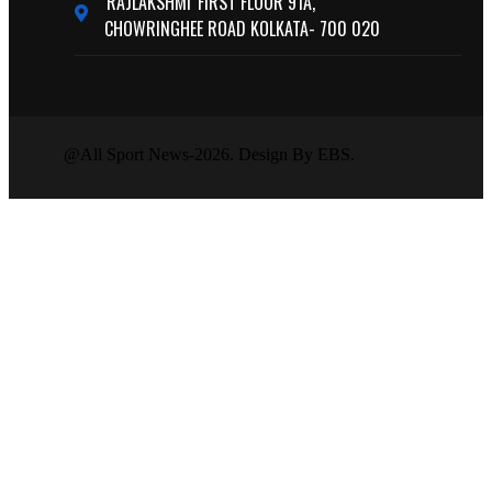
'RAJLAKSHMI' FIRST FLOOR 91A,
CHOWRINGHEE ROAD KOLKATA- 700 020
@All Sport News-2026. Design By EBS.