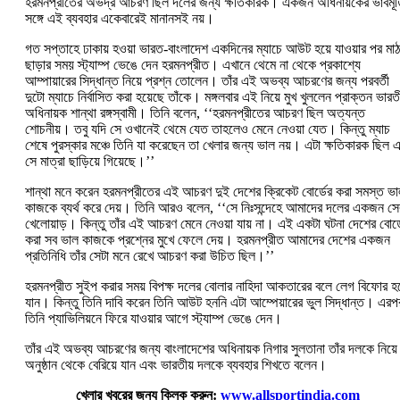
হরমনপ্রীতের অভদ্র আচরণ ছিল দলের জন্য ক্ষতিকারক। একজন অধিনায়কের ভাবমূর্
সঙ্গে এই ব্যবহার একেবারেই মানানসই নয়।
গত সপ্তাহে ঢাকায় হওয়া ভারত-বাংলাদেশ একদিনের ম্যাচে আউট হয়ে যাওয়ার পর মাঠ
ছাড়ার সময় স্ট্যাম্প ভেঙে দেন হরমনপ্রীত। এখানে থেমে না থেকে প্রকাশ্যে
আম্পায়ারের সিদ্ধান্ত নিয়ে প্রশ্ন তোলেন। তাঁর এই অভব্য আচরণের জন্য পরবর্তী
দুটো ম্যাচে নির্বাসিত করা হয়েছে তাঁকে। মঙ্গলবার এই নিয়ে মুখ খুললেন প্রাক্তন ভারতী
অধিনায়ক শান্থা রঙ্গস্বামী। তিনি বলেন, ‘‘হরমনপ্রীতের আচরণ ছিল অত্যন্ত
শোচনীয়। তবু যদি সে ওখানেই থেমে যেত তাহলেও মেনে নেওয়া যেত। কিন্তু ম্যাচ
শেষে পুরস্কার মঞ্চে তিনি যা করেছেন তা খেলার জন্য ভাল নয়। এটা ক্ষতিকারক ছিল 
সে মাত্রা ছাড়িয়ে গিয়েছে।’’
শান্থা মনে করেন হরমনপ্রীতের এই আচরণ দুই দেশের ক্রিকেট বোর্ডের করা সমস্ত ভ
কাজকে ব্যর্থ করে দেয়। তিনি আরও বলেন, ‘‘সে নিঃসন্দেহে আমাদের দলের একজন সে
খেলোয়াড়। কিন্তু তাঁর এই আচরণ মেনে নেওয়া যায় না। এই একটা ঘটনা দেশের বোর্ড
করা সব ভাল কাজকে প্রশ্নের মুখে ফেলে দেয়। হরমনপ্রীত আমাদের দেশের একজন
প্রতিনিধি তাঁর সেটা মনে রেখে আচরণ করা উচিত ছিল।’’
হরমনপ্রীত সুইপ করার সময় বিপক্ষ দলের বোলার নাহিদা আকতারের বলে লেগ বিফোর হয
যান। কিন্তু তিনি দাবি করেন তিনি আউট হননি এটা আম্পেয়ারের ভুল সিদ্ধান্ত। এরপ
তিনি প্যাভিলিয়নে ফিরে যাওয়ার আগে স্ট্যাম্প ভেঙে দেন।
তাঁর এই অভব্য আচরণের জন্য বাংলাদেশের অধিনায়ক নিগার সুলতানা তাঁর দলকে নিয়ে
অনুষ্ঠান থেকে বেরিয়ে যান এবং ভারতীয় দলকে ব্যবহার শিখতে বলেন।
খেলার খবরের জন্য ক্লিক করুন:
www.allsportindia.com