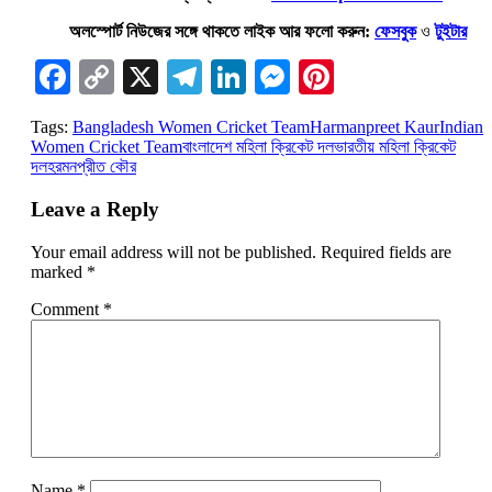
অলস্পোর্ট নিউজের সঙ্গে থাকতে লাইক আর ফলো করুন:
ফেসবুক
ও
টুইটার
Facebook
Copy
X
Telegram
LinkedIn
Messenger
Pinterest
Link
Tags:
Bangladesh Women Cricket Team
Harmanpreet Kaur
Indian
Women Cricket Team
বাংলাদেশ মহিলা ক্রিকেট দল
ভারতীয় মহিলা ক্রিকেট
দল
হরমনপ্রীত কৌর
Leave a Reply
Your email address will not be published.
Required fields are
marked
*
Comment
*
Name
*