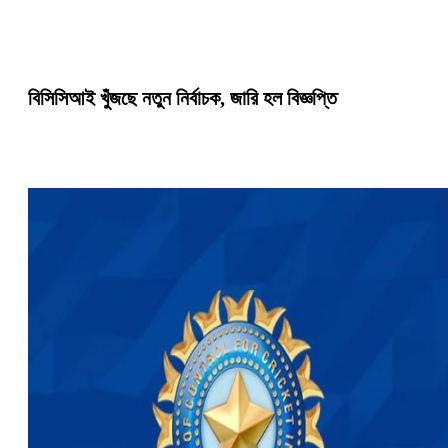
বিসিসিআই খুঁজছে নতুন নির্বাচক, জারি হল বিজ্ঞপ্তি