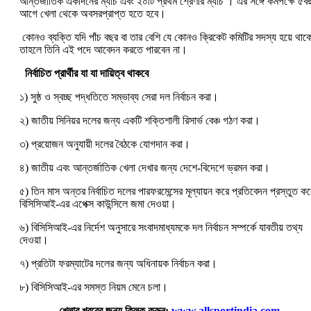
আন্তর্জাতিক একদিনের ম্যাচ এবং ২০টি প্রথম শ্রেণীর ম্যাচ । এর সঙ্গে কমপক্ষে ৫ব
আগে খেলা থেকে অবসরপ্রাপ্ত হতে হবে।
কোনও ব্যক্তি যদি পাঁচ বছর বা তার বেশি যে কোনও ক্রিকেট কমিটির সদস্য হয়ে থাক
তাহলে তিনি এই পদে আবেদন করতে পারবেন না।
নির্বাচিত প্রার্থীর যা যা দায়িত্ব থাকবে
১) সুষ্ঠ ও স্বচ্ছ পদ্ধতিতে সম্ভাব্য সেরা দল নির্বাচন করা।
২) জাতীয় সিনিয়র দলের জন্য একটি শক্তিশালী রিসার্ভ বেঞ্চ গঠণ করা।
৩) প্রয়োজন অনুযায়ী দলের বৈঠকে যোগদান করা।
৪) জাতীয় এবং আন্তর্জাতিক খেলা দেখার জন্য দেশে-বিদেশে ভ্রমন করা।
৫) তিন মাস অন্তর নির্বাচিত দলের পারফরমেন্সের মূল্যায়ন করে প্রতিবেদন প্রস্তুত কর
বিসিসিআই-এর এপেক্স কাউন্সিলে জমা দেওয়া।
৬) বিসিসিআই-এর নির্দেশ অনুসারে সংবাদমাধ্যমকে দল নির্বাচন সম্পর্কে যাবতীয় তথ্য
দেওয়া।
৭) প্রতিটা ফরম্যাটের দলের জন্য অধিনায়ক নির্বাচন করা।
৮) বিসিসিআই-এর সমস্ত নিয়ম মেনে চলা।
খেলার খবরের জন্য ক্লিক করুন:
www.allsportindia.com