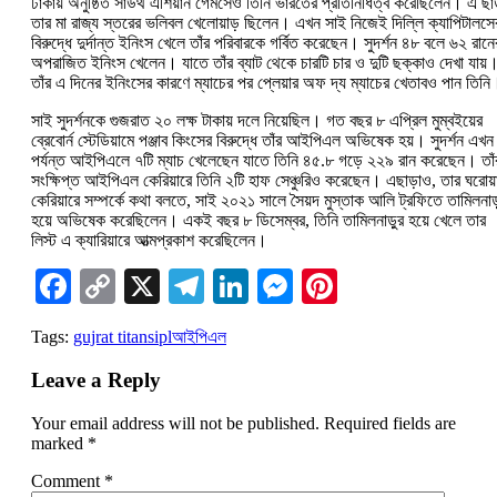
ঢাকায় অনুষ্ঠিত সাউথ এশিয়ান গেমসেও তিনি ভারতের প্রতিনিধিত্ব করেছিলেন। এ ছাড
তার মা রাজ্য স্তরের ভলিবল খেলোয়াড় ছিলেন। এখন সাই নিজেই দিল্লি ক্যাপিটালসে
বিরুদ্ধে দুর্দান্ত ইনিংস খেলে তাঁর পরিবারকে গর্বিত করেছেন। সুদর্শন ৪৮ বলে ৬২ রানে
অপরাজিত ইনিংস খেলেন। যাতে তাঁর ব্যাট থেকে চারটি চার ও দুটি ছক্কাও দেখা যায়
তাঁর এ দিনের ইনিংসের কারণে ম্যাচের পর প্লেয়ার অফ দ্য ম্যাচের খেতাবও পান তিনি
সাই সুদর্শনকে গুজরাত ২০ লক্ষ টাকায় দলে নিয়েছিল। গত বছর ৮ এপ্রিল মুম্বইয়ের
ব্রেবোর্ন স্টেডিয়ামে পঞ্জাব কিংসের বিরুদ্ধে তাঁর আইপিএল অভিষেক হয়। সুদর্শন এখন
পর্যন্ত আইপিএলে ৭টি ম্যাচ খেলেছেন যাতে তিনি ৪৫.৮ গড়ে ২২৯ রান করেছেন। তাঁ
সংক্ষিপ্ত আইপিএল কেরিয়ারে তিনি ২টি হাফ সেঞ্চুরিও করেছেন। এছাড়াও, তার ঘরোয়
কেরিয়ারে সম্পর্কে কথা বলতে, সাই ২০২১ সালে সৈয়দ মুস্তাক আলি ট্রফিতে তামিলনাড়
হয়ে অভিষেক করেছিলেন। একই বছর ৮ ডিসেম্বর, তিনি তামিলনাড়ুর হয়ে খেলে তার
লিস্ট এ ক্যারিয়ারে আত্মপ্রকাশ করেছিলেন।
Facebook
Copy
X
Telegram
LinkedIn
Messenger
Pinterest
Link
Tags:
gujrat titans
ipl
আইপিএল
Leave a Reply
Your email address will not be published.
Required fields are
marked
*
Comment
*