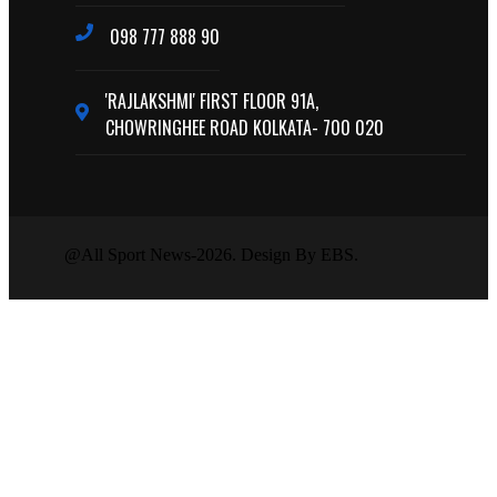
098 777 888 90
'RAJLAKSHMI' FIRST FLOOR 91A,
CHOWRINGHEE ROAD KOLKATA- 700 020
@All Sport News-2026. Design By EBS.