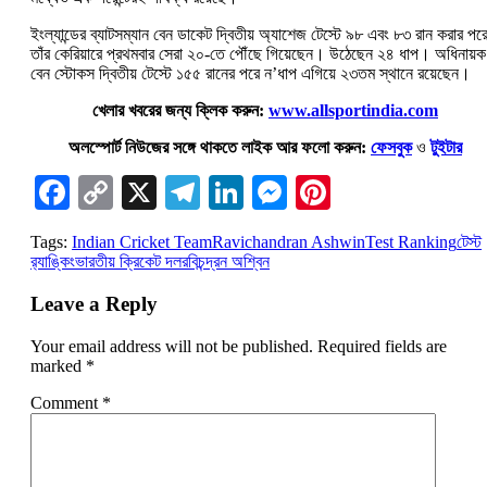
ইংল্যান্ডের ব্যাটসম্যান বেন ডাকেট দ্বিতীয় অ্যাশেজ টেস্টে ৯৮ এবং ৮৩ রান করার পর
তাঁর কেরিয়ারে প্রথমবার সেরা ২০-তে পৌঁছে গিয়েছেন। উঠেছেন ২৪ ধাপ। অধিনায়ক
বেন স্টোকস দ্বিতীয় টেস্টে ১৫৫ রানের পরে ন’ধাপ এগিয়ে ২৩তম স্থানে রয়েছেন।
খেলার খবরের জন্য ক্লিক করুন:
www.allsportindia.com
অলস্পোর্ট নিউজের সঙ্গে থাকতে লাইক আর ফলো করুন:
ফেসবুক
ও
টুইটার
Facebook
Copy
X
Telegram
LinkedIn
Messenger
Pinterest
Link
Tags:
Indian Cricket Team
Ravichandran Ashwin
Test Ranking
টেস্ট
র‍্যাঙ্কিং
ভারতীয় ক্রিকেট দল
রবিচন্দ্রন অশ্বিন
Leave a Reply
Your email address will not be published.
Required fields are
marked
*
Comment
*