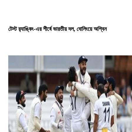
টেস্ট র‍্যাঙ্কিং-এর শীর্ষে ভারতীয় দল, বোলিংয়ে অশ্বিন