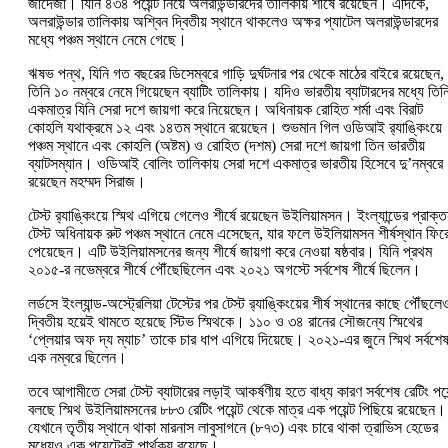
জাদেজা। যিনি ৪৩৪ পয়েন্ট নিয়ে অলরাউন্ডারদের তালিকায় শীর্ষে রয়েছেন। এদিকে,
অলরাউন্ডার তালিকায় অশ্বিন দ্বিতীয় স্থানে থাকলেও অক্ষর প্যাটেল অলরাউন্ডারদের
মধ্যে পঞ্চম স্থানে নেমে গেছে।
ঋষভ পন্থ, যিনি গত বছরের ডিসেম্বরে গাড়ি দুর্ঘটনার পর থেকে মাঠের বাইরে রয়েছেন,
তিনি ১০ নম্বরে নেমে গিয়েছেন ব্যাটিং তালিকায়। যদিও ভারতীয় ব্যাটারদের মধ্যে তিন
একমাত্র যিনি সেরা দশে জায়গা করে নিয়েছেন। অধিনায়ক রোহিত শর্মা এবং বিরাট
কোহলি যথাক্রমে ১২ এবং ১৪তম স্থানে রয়েছেন। শুভমান গিল ওডিআই র‍্যাঙ্কিংয়ে
পঞ্চম স্থানে এবং কোহলি (অষ্টম) ও রোহিত (দশম) সেরা দশে জায়গা তিন ভারতীয়
ব্যাটসম্যান। ওডিআই বোলিং তালিকায় সেরা দশে একমাত্র ভারতীয় হিসেবে দু’নম্বরে
রয়েছেন মহম্মদ সিরাজ।
টেস্ট র‍্যাঙ্কিংয়ে স্মিথ এগিয়ে গেলেও শীর্ষে রয়েছেন উইলিয়ামসন। ইংল্যান্ডের প্রাক্
টেস্ট অধিনায়ক রুট পঞ্চম স্থানে নেমে এসেছেন, যার ফলে উইলিয়ামসন শীর্ষস্থান ফির
পেয়েছেন। এটি উইলিয়ামসনের জন্য শীর্ষে জায়গা করে নেওয়া ষষ্ঠবার। যিনি প্রথম
২০১৫-র নভেম্বরে শীর্ষে পৌঁছেছিলেন এবং ২০২১ অগস্টে সর্বশেষ শীর্ষে ছিলেন।
লর্ডসে ইংল্যান্ড-অস্ট্রেলিয়া টেস্টের পর টেস্ট র‍্যাঙ্কিংয়ের শীর্ষ স্থানের কাছে পৌঁছলে
দ্বিতীয় হয়েই থামতে হয়েছে স্টিভ স্মিথকে। ১১০ ও ৩৪ রানের সৌজন্যে স্মিথের
‘প্লেয়ার অফ দ্য ম্যাচ’ তাকে চার ধাপ এগিয়ে দিয়েছে। ২০২১-এর জুনে স্মিথ সর্বশে
এক নম্বরে ছিলেন।
তবে আগামীতে সেরা টেস্ট ব্যাটারের লড়াই আকর্ষণীয় হতে বাধ্য কারণ সর্বশেষ রেটিং পয়ে
বলছে স্মিথ উইলিয়ামসনের ৮৮৩ রেটিং পয়েন্ট থেকে মাত্র এক পয়েন্ট পিছিয়ে রয়েছেন।
যেখানে তৃতীয় স্থানে থাকা মারনাস লাবুসাগনে (৮৭৩) এবং চারে থাকা ত্রাভিস হেডের
মধ্যেও এক পয়েন্টেরই পার্থক্য রয়েছে।