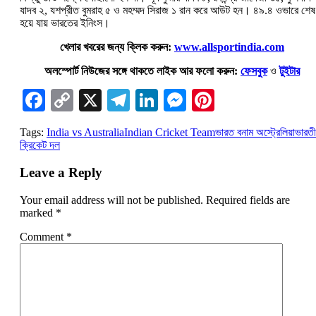
যাদব ২, যশপ্রীত বুমরাহ ৫ ও মহম্মদ সিরাজ ১ রান করে আউট হন। ৪৯.৪ ওভারে শেষ
হয়ে যায় ভারতের ইনিংস।
খেলার খবরের জন্য ক্লিক করুন:
www.allsportindia.com
অলস্পোর্ট নিউজের সঙ্গে থাকতে লাইক আর ফলো করুন:
ফেসবুক
ও
টুইটার
Facebook
Copy
X
Telegram
LinkedIn
Messenger
Pinterest
Link
Tags:
India vs Australia
Indian Cricket Team
ভারত বনাম অস্ট্রেলিয়া
ভারত
ক্রিকেট দল
Leave a Reply
Your email address will not be published.
Required fields are
marked
*
Comment
*