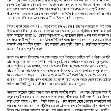
এদিন ওপেন করতে নেমে অস্ট্রেলিয়ার দুই ওপেনার ডেভিড ওয়ার্নার ও মিচেল মার্শ বড়
রানের ভিত তৈরি করে দিয়েছি‌লেন। ওয়ার্নার ৩৪ বলে ৫৬ রানের ইনিংস খেলেন। মার্শের
হাত থেকে অল্পের জন্য বেরিয়ে গেল সেঞ্চুরি। মাত্র চার রানের জন্য সেঞ্চুরি করতে
পারলেন না। ৮৪ বলে ৯৬ রান করে আউট হলেন তিনি। তিন নম্বরে নেমে দুই ওপেনার
রানের মঞ্চে বাকি কাজ করে গেলেন স্টিভ স্মিথ ও মার্নাস লাবুশাগনে।
স্মিথের ব্যাট থেকে এল ৭৪ ও লাবুশাগনের রান ৭২ রান। চার টপ অর্ডারের দাপটই যথেষ্
ছিল ভারতের বিরুদ্ধে বড় রানের লক্ষ্যমাত্রা রাখার জন্য। অস্ট্রেলিয়ার প্রথম চার ব্যা
ছাড়া অ্যালেক্স ক্যারি ১১, গ্লেন ম্যাক্সওয়েল ৫, ক্যামেরন গ্রিন ৯ রান করে আইট হন
১৯ রানে প্যাট কামিন্স ও ১ রানে মিচেল স্টৈআর্ক অপরাজিত থাকেন। ভারতের হয়ে তিনট
উইকেট নেন যশপ্রীত বুমরাহ। দুই উইকেট নেন কুলদীপ যাদব। একটি করে উইকেট ন
মহম্মদ সিরাজ ও প্রসিধ কৃষ্ণা।
প্রথম দুই ম্যাচে বিশ্রামের পর শেষ ম্যাচে দলে ফিরেছেন রোহিত শর্মা ও বিরাট কোহল
তার মধ্যে দলে নেই অনেকেই। কেউ অসুস্থ, কেউ বিশ্রামে আবার কেউ ব্যক্তিগত
কারণে ছুটিতে। তার মধ্যেই মাত্র ১৩ জনকে নিয়ে এই ম্যাচ খেলতে নামতে হয়েছে
ভারতকে। ওপেনার শুবমান গিল ফর্মের তুঙ্গে থাকলেও ভাইরাল ফিভারের জন্য তিনি এই
ম্যাচে খেলতে পারছেন না। ভারতের পুরো উইনিং কম্বিনেশনটাই ভেঙে গিয়েছে এই
ম্যাচে। এই অবস্থায় এদিন ভারতের হয়ে ব্যাট হাতে ওপেন করতে নেমেছিলেন রোহিত
শর্মা ও ওয়াশিংটন সুন্দর। যদিও ১৮ রান করে আউট হয়ে যান সুন্দর।
শুরুতেই উইকেট হারিয়ে অবশ্য দমে যায়নি ভারতীয় ব্যাটিং। ওপেনার রোহিতের সঙ্গে ত
নম্বরে ব্যাট করতে নেমে ভারতকে ভাল জায়গায় পৌঁছে দেন বিরাট কোহলি। রোহিতের
ব্যাট থেকে আসে ৮১ রান। বিরাট করেন ৫৬। চার নম্বরে নেমে শ্রেয়াস আইয়ারের ব্যা
থেকেও আসে ৪৮ রান। অস্ট্রেলিয়ার মতো এদিন ভারতের টপ অর্ডারও ছিল দারুণ ফর্
কিন্তু তাও লক্ষ্যে পৌঁছানো হল না। সূর্য কুমার যাদব ৮, রবঈন্দ্র জাদেজা ৩৫, কুলদীপ