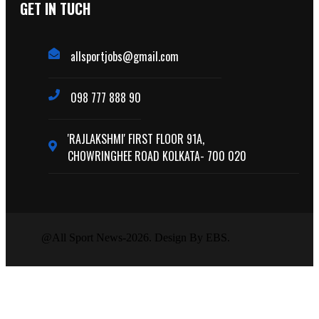
GET IN TUCH
allsportjobs@gmail.com
098 777 888 90
'RAJLAKSHMI' FIRST FLOOR 91A,
CHOWRINGHEE ROAD KOLKATA- 700 020
@All Sport News-2026. Design By EBS.