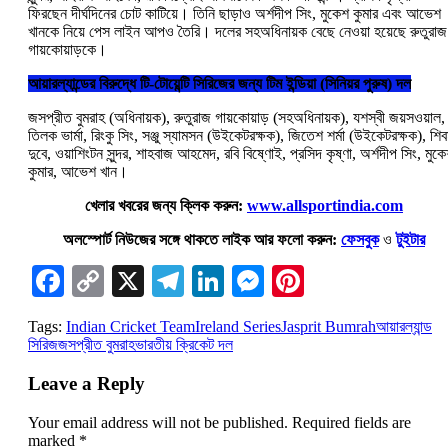
ফিরছেন দীর্ঘদিনের চোট কাটিয়ে। তিনি ছাড়াও অর্শদীপ সিং, মুকেশ কুমার এবং আভেশ
খানকে নিয়ে পেস লাইন আপও তৈরি। দলের সহঅধিনায়ক বেছে নেওয়া হয়েছে রুতুরাজ
গায়কোয়াড়কে।
আয়ারল্যান্ডের বিরুদ্ধে টি-টোয়েন্টি সিরিজের জন্য টিম ইন্ডিয়া (সিনিয়র পুরুষ) দল
জসপ্রীত বুমরাহ (অধিনায়ক), রুতুরাজ গায়কোয়াড় (সহঅধিনায়ক), যশস্বী জয়সওয়াল,
তিলক ভার্মা, রিংকু সিং, সঞ্জু স্যামসন (উইকেটরক্ষক), জিতেশ শর্মা (উইকেটরক্ষক), শি
দুবে, ওয়াশিংটন সুন্দর, শাহবাজ আহমেদ, রবি বিষ্ণোই, প্রসিদ কৃষ্ণা, অর্শদীপ সিং, মুক
কুমার, আভেশ খান।
খেলার খবরের জন্য ক্লিক করুন:
www.allsportindia.com
অলস্পোর্ট নিউজের সঙ্গে থাকতে লাইক আর ফলো করুন:
ফেসবুক
ও
টুইটার
Facebook
Copy
X
Telegram
LinkedIn
Messenger
Pinterest
Link
Tags:
Indian Cricket Team
Ireland Series
Jasprit Bumrah
আয়ারল্যান্ড
সিরিজ
জসপ্রীত বুমরাহ
ভারতীয় ক্রিকেট দল
Leave a Reply
Your email address will not be published.
Required fields are
marked
*