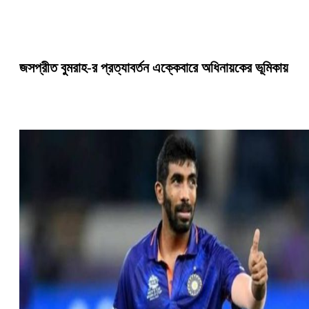
জসপ্রীত বুমরাহ-র প্রত্যাবর্তন এক্কেবারে অধিনায়কের ভূমিকায়