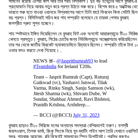
সামনেই রয়েছে এশিয়া কাপ আর তার পরই বিশ্বকাপ। দুই বড় ইভেন্টের আগে বুমরাহ-র
প্রত্যাবর্তন নিয়ে আবার নতুন করে প্রশ্ন উঠতে শুরু করে। বিশেষ করে ৫ অক্টোবর থে
ভারতে শুরু হতে যাওয়া ওয়ানডে বিশ্বকাপের আগে তিনি মাঠে ফিরবেন কিনা সেটাই ছিল
বড় প্রশ্ন। বিসিসিআই সচিব জয় শাহ সম্প্রতি বলেছেন যে তারকা পেসার বুমরাহ
জসপ্রীত দ্রুত সুস্থ হচ্ছেন।
শাহ স্পষ্টভাবে ইঙ্গিত দিয়েছিলেন যে বুমরাহ ফিট এবং অগস্টে আয়ারল্যান্ডে টি২০ সিরিজ
খেলতে প্রস্তুত। বুমরাহ, পিঠের চোটের জন্য নিউজিল্যান্ডে অস্ত্রোপচার করিয়েছিলে
তার পর থেকে জাতীয় ক্রিকেট অ্যাকাডেমিতে রিহ্যাবে ছিলেন। সম্প্রতি তাঁকে টানা ১
ওভার বলও করতে দেখা গিয়েছে। .
NEWS 🚨-
@Jaspritbumrah93
to lead
#TeamIndia
for Ireland T20Is.
Team – Jasprit Bumrah (Capt), Ruturaj
Gaikwad (vc), Yashasvi Jaiswal, Tilak
Varma, Rinku Singh, Sanju Samson (wk),
Jitesh Sharma (wk), Shivam Dube, W
Sundar, Shahbaz Ahmed, Ravi Bishnoi,
Prasidh Krishna, Arshdeep…
— BCCI (@BCCI)
July 31, 2023
বুমরাহ ছাড়াও টি২০ সিরিজে দলের অন্যান্য সদস্যরা বেশিরভাগই তরুণ। যশস্বী
জয়সওয়াল, তিলক ভার্মা, রিংকু সিংকে নিয়ে যুব ব্যাটিং লাইন আপ তৈরি যেখানে ওয়াশিং
সুন্দর, শাহবাজ আহমেদ, রবি বিষ্ণোই সামলাবেন স্পিন ডিপার্টমেন্ট। প্রসিধ কৃষ্ণাও