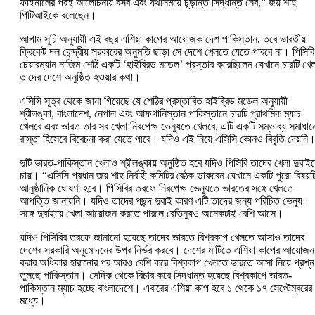
ফাইনালের পরই আলোচনায় বসব এবং যথাসময়ে চূড়ান্ত সিদ্ধান্ত নেব,” জয় শাহ
পিটিআইকে বলেছেন।
আগাম সূচি অনুযায়ী এই বছর এশিয়া কাপের আয়োজক দেশ পাকিস্তান, তবে ভারতীয়
ক্রিকেট দল কেন্দ্রীয় সরকারের অনুমতি ছাড়া সে দেশে খেলতে যেতে পারবে না। পিসিবি
চেয়ারম্যান নাজিম শেঠি একটি ‘হাইব্রিড মডেল’ প্রস্তাব করেছিলেন যেখানে চারটি খেল
তাদের দেশে অনুষ্ঠিত হওয়ার কথা।
এসিসি সূত্র থেকে জানা গিয়েছে যে শেঠির প্রস্তাবিত হাইব্রিড মডেল অনুযায়ী
শ্রীলঙ্কা, বাংলাদেশ, নেপাল এবং আফগানিস্তান পাকিস্তানে চারটি প্রাথমিক ম্যাচ
খেলবে এবং ভারত তার সব খেলা নিরপেক্ষ ভেন্যুতে খেলবে, এটি একটি সম্ভাব্য সমাধান
রাস্তা হিসেবে বিবেচনা করা যেতে পারে। যদিও এই নিয়ে এসিসি কোনও বিবৃতি দেয়নি
দুটি ভারত-পাকিস্তান খেলাও শ্রীলঙ্কায় অনুষ্ঠিত হবে যদিও পিসিবি তাদের খেলা দুবাই
চায়। “এসিসি প্রধান জয় শাহ নির্বাহী কমিটির বৈঠক ডাকবেন যেখানে একটি পুরো বিষয়ট
আনুষ্ঠানিক ঘোষণা হবে। পিসিবির তরফে নিরপেক্ষ ভেন্যুতে ভারতের সঙ্গে খেলতে
আপত্তি জানায়নি। যদিও তাদের পছন্দ দুবাই কারণ এটি তাদের জন্য পরিচিত ভেন্যু।
সঙ্গে দুবাইয়ে খেলা আয়োজন করতে পারলে রেভিন্যুও অনেকটাই বেশি আসে।
যদিও পিসিবির তরফে জানানো হয়েছে তাদের ভারতে বিশ্বকাপ খেলতে আসাও তাদের
দেশের সরকারি অনুমোদনের উপর নির্ভর করবে। দেশের মাটিতে এশিয়া কাপের আয়োজন
করার অধিকার হারানোর পর আরও বেশি করে বিশ্বকাপ খেলতে ভারতে আসা নিয়ে প্রশ্ন
তুলছে পাকিস্তান। সেদিক থেকে বিচার করে সিদ্ধান্ত হয়েছে বিশ্বকাপে ভারত-
পাকিস্তান ম্যাচ হচ্ছে বাংলাদেশে। এবারের এশিয়া কাপ হবে ১ থেকে ১৭ সেপ্টেম্বরের
মধ্যে।