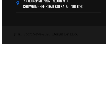
'RAJLAKSHMI' FIRST FLOOR 91A,
CHOWRINGHEE ROAD KOLKATA- 700 020
@All Sport News-2026. Design By EBS.