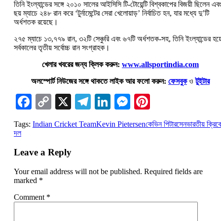
তিনি ইংল্যান্ডের সঙ্গে ২০১০ সালের আইসিসি টি-টোয়েন্টি বিশ্বকাপের বিজয়ী ছিলেন এব
ছয় ম্যাচে ২৪৮ রান করে ‘টুর্নামেন্টের সেরা খেলোয়াড়’ নির্বাচিত হন, যার মধ্যে দু’টি
অর্ধশতক রয়েছে।
২৭৫ ম্যাচে ১৩,৭৭৯ রান, ৩২টি সেঞ্চুরি এবং ৬৭টি অর্ধশতক-সহ, তিনি ইংল্যান্ডের হয়
সর্বকালের তৃতীয় সর্বোচ্চ রান সংগ্রাহক।
খেলার খবরের জন্য ক্লিক করুন:
www.allsportindia.com
অলস্পোর্ট নিউজের সঙ্গে থাকতে লাইক আর ফলো করুন:
ফেসবুক
ও
টুইটার
Facebook
Copy
X
Telegram
LinkedIn
Messenger
Pinterest
Link
Tags:
Indian Cricket Team
Kevin Pietersen
কেভিন পিটারসেন
ভারতীয় ক্রিক
দল
Leave a Reply
Your email address will not be published.
Required fields are
marked
*
Comment
*