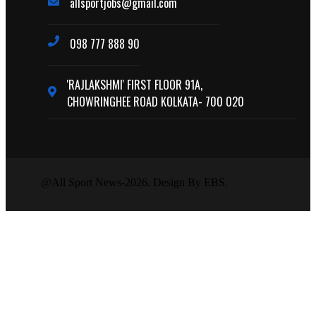
allsportjobs@gmail.com
098 777 888 90
'RAJLAKSHMI' FIRST FLOOR 91A,
CHOWRINGHEE ROAD KOLKATA- 700 020
@All Sport News-2026. Design By EBS.