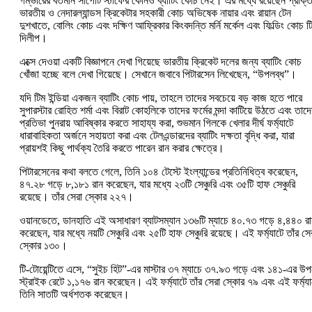
গম্ভীরের বর্তমান সাপোর্ট স্টাফের কোনও ব্যাটিং কোচ নেই। এর মধ্যে রয়েছেন প্রাক্
ভারতীয় ও নেদারল্যান্ডস ক্রিকেটার সহকারী কোচ অভিষেক নায়ার এবং রায়ান টেন
দুশখাতে, বোলিং কোচ এবং দক্ষিণ আফ্রিকার কিংবদন্তি মর্নি মর্কেল এবং ফিল্ডিং কোচ ট
দিলীপ।
এক্সে দেওয়া একটি বিজ্ঞাপনে দেখা গিয়েছে ভারতীয় ক্রিকেট দলের জন্য ব্যাটিং কোচ
খোঁজা হচ্ছে বলে দেখা গিয়েছে। সেখানে জবাবে পিটারসেন লিখেছেন, “উপলব্ধ”।
যদি টিম ইন্ডিয়া একজন ব্যাটিং কোচ পায়, তাহলে তাদের সবচেয়ে বড় কাজ হতে পারে
সুপারস্টার রোহিত শর্মা এবং বিরাট কোহলিকে তাদের ফর্মের মন্দা কাটিয়ে উঠতে এবং তাদে
প্রতিভা পুনরায় আবিষ্কার করতে সাহায্য করা, শুভমান গিলকে খেলার দীর্ঘ ফর্ম্যাটে
ধারাবাহিকতা অর্জনে সহায়তা করা এবং টেলএন্ডারদের ব্যাটিং দক্ষতা বৃদ্ধি করা, যারা
প্রায়শই কিছু পার্থক্য তৈরি করতে পারেন রান করার ক্ষেত্রে।
পিটারসেনের কথা বলতে গেলে, তিনি ১০৪ টেস্টে ইংল্যান্ডের প্রতিনিধিত্ব করেছেন,
৪৭.২৮ গড়ে ৮,১৮১ রান করেছেন, যার মধ্যে ২৩টি সেঞ্চুরি এবং ৩৫টি হাফ সেঞ্চুরি
রয়েছে। তাঁর সেরা স্কোর ২২৭।
ওয়ানডেতে, ডানহাতি এই অসাধারণ ব্যাটসম্যান ১৩৬টি ম্যাচে ৪০.৭৩ গড়ে ৪,৪৪০ র
করেছেন, যার মধ্যে নয়টি সেঞ্চুরি এবং ২৫টি হাফ সেঞ্চুরি রয়েছে। এই ফর্ম্যাটে তাঁর সে
স্কোর ১৩০।
টি-টোয়েন্টিতে এসে, “সুইচ হিট”-এর মাস্টার ৩৭ ম্যাচে ৩৭.৯৩ গড়ে এবং ১৪১-এর উপ
স্ট্রাইক রেটে ১,১৭৬ রান করেছেন। এই ফর্ম্যাটে তাঁর সেরা স্কোর ৭৯ এবং এই ফর্ম্যা
তিনি সাতটি অর্ধশতক করেছেন।