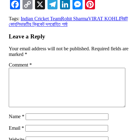
Facebook
Copy
X
Telegram
LinkedIn
Messenger
Pinterest
Link
Tags:
Indian Cricket Team
Rohit Sharma
VIRAT KOHLI
বিরাট
কোহলি
ভারতীয় ক্রিকেট দল
রোহিত শর্মা
Leave a Reply
Your email address will not be published.
Required fields are
marked
*
Comment
*
Name
*
Email
*
Website