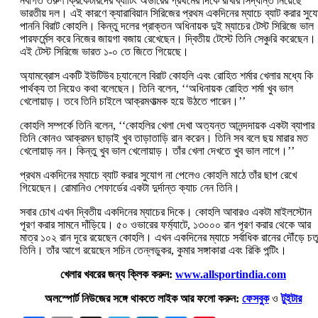
নবাগত তরুণ ক্রিকেটারদের ব্যাটিং অর্ডারের প্রথমের দিকে রাখার সিদ্ধান্ত নিয়েছে
ভারতীয় দল। এই কারণে ক্যারাবিয়ান সিরিজের প্রথম একদিনের ম্যাচে ব্যাট করার সুয
পাননি বিরাট কোহলি। কিন্তু দলের প্রাক্তন অধিনায়ক দুই ম্যাচের টেস্ট সিরিজে ভাল
পারফর্মেন্স করে নিজের জায়গা বজায় রেখেছেন। দ্বিতীয় টেস্টে তিনি সেঞ্চুরি করেছেন।
এই টেস্ট সিরিজে ভারত ১-০ তে জিতে গিয়েছে।
অ্যামব্রোস একটি ইউটিউব চ্যানেলে বিরাট কোহলি এবং রোহিত শর্মার খেলার মধ্যে কি
পার্থক্য তা নিয়েও কথা বলেছেন। তিনি বলেন, ‘‘অধিনায়ক রোহিত শর্মা খুব ভাল
খেলোয়াড়। তবে তিনি চাইলে আক্রমণাত্মক হয়ে উঠতে পারেন।’’
কোহলি সম্পর্কে তিনি বলেন, ‘‘কোহলির খেলা দেখা অত্যন্ত আনন্দদায়ক একটা ব্যাপা
তিনি কোনও আক্রমন ছাড়াই খুব তাড়াতাড়ি রান করেন। তিনি সব বলে ছয় মারার মত
খেলোয়াড় নন। কিন্তু খুব ভাল খেলোয়াড়। তাঁর খেলা দেখতে খুব ভাল লাগে।’’
প্রথম একদিনের ম্যাচে ব্যাট করার সুযোগ না পেলেও কোহলি মাঠে তাঁর ছাপ রেখে
গিয়েছেন। রোমানিও শেফার্ডের একটা দুর্দান্ত ক্যাচ নেন তিনি।
সবার চোখ এখন দ্বিতীয় একদিনের ম্যাচের দিকে। কোহলি আবারও একটা মাইলস্টোন
পূরণ করার সামনে দাঁড়িয়ে। ৫০ ওভারের ফর্ম্যাটে, ১৩০০০ রান পূরণ করার থেকে আর
মাত্র ১০২ রান দূরে রয়েছেন কোহলি। এখন একদিনের ম্যাচে সর্বাধিক রানের দৌঁড়ে চতুর
তিনি। তাঁর আগে রয়েছেন সচিন তেন্লডুকর, কুমার সঙ্গাকারা এবং রিকি পন্টিং।
খেলার খবরের জন্য ক্লিক করুন:
www.allsportindia.com
অলস্পোর্ট নিউজের সঙ্গে থাকতে লাইক আর ফলো করুন:
ফেসবুক
ও
টুইটার