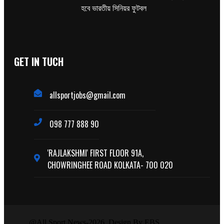
হবে ভারতীয় সিনিয়র ফুটবল
GET IN TUCH
allsportjobs@gmail.com
098 777 888 90
'RAJLAKSHMI' FIRST FLOOR 91A,
CHOWRINGHEE ROAD KOLKATA- 700 020
@All Sport News-2026. Design By EBS.