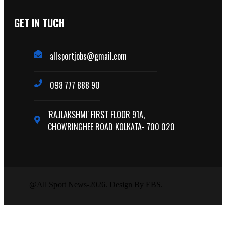
GET IN TUCH
allsportjobs@gmail.com
098 777 888 90
'RAJLAKSHMI' FIRST FLOOR 91A,
CHOWRINGHEE ROAD KOLKATA- 700 020
@All Sport News-2026. Design By EBS.