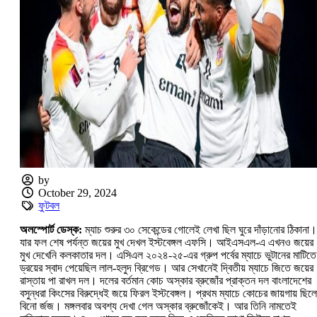
by
October 29, 2024
ফুটবল
অলস্পোর্ট ডেস্ক:
ম্যাচ শুরুর ৩০ সেকেন্ডের গোলেই লেখা ছিল ঘুরে দাঁড়ানোর ঠিকানা।
যার ফল শেষ পর্যন্ত জয়ের মুখ দেখল ইস্টবেঙ্গল এফসি। আইএসএল-এ এখনও জয়ের
মুখ দেখেনি কলকাতার দল। এসিএল ২০২৪-২৫-এর গ্রুপ পর্বের ম্যাচে ভুটানের মাটিতে
ড্রয়ের স্বাদ পেয়েছিল লাল-হলুদ ব্রিগেড। আর সেখানেই দ্বিতীয় ম্যাচে জিতে জয়ের
রাস্তায় পা রাখল দল। দলের বর্তমান কোচ অস্কার ব্রুজোঁর প্রাক্তন দল বাংলাদেশের
বসুন্ধরা কিংসের বিরুদ্ধেই জয়ে ফিরল ইস্টবেঙ্গল। প্রথম ম্যাচে কোচের জায়গায় ছিল
বিনো র্জজ। মঙ্গলবার অবশ্য দেখা গেল অস্কার ব্রুজোঁকেই। আর তিনি নামতেই