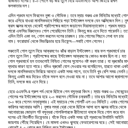
বাজিমাত দলের। ৪-০ গোলে বড় জয় তুলে নিয়ে এএফসিতে আশা জিইয়ে রাখল
কলকাতার দল।
এদিন প্রথম দলে ফিরলেন নুঙ্গা ও সৌভিক। তবে ম্যাচ শুরুর এক মিনিটের মধ্যেই গো
করে এগিয়ে যাওয়া মানসিকভাবে পিছিয়ে পড়া ইস্টবেঙ্গল দলকে যেন অক্সিজেন দিল। নুঙ্
ক্রস বক্সের মধ্যে থেকেই প্রতিপক্ষের জালে জড়ালেন দিয়ামান্তাকোস। প্রথম ম্যাচে
পারো এফসির বিরুদ্ধেও গোল পেয়েছিলেন তিনি। কিন্তু জয় এনে দিতে পারেননি। তব
এদিন তিনি একা নন, গোল করলেন দলের চারজন। চার গোলের পিছনে লেখা হল চার
নাম। ফরোয়ার্ড থেকে মিডফিল্ডার হয়ে ডিফেন্স—সবাই গোল পেলেন।
শুরুতেই গোল তুলে নিয়ে আক্রমণেও ঝাঁঝ বাড়াল ইস্টবেঙ্গল। যার ফল প্রথমার্ধে চার
গোল তুলে নিল। প্রতিপক্ষের কাছে ইস্টবেঙ্গল আক্রমণের কোনও জবাব ছিল না। যত
গোল প্রথমার্ধে হল ততগুলোই নিশ্চিত গোলের সুযোগও নষ্ট করল তারা। যা ব্রুজোঁর মা
ব্যথার কারণ হতে পারে। যদিও ব্রুজোঁ যোগ দেওয়ার পর বলেছিলেন, হারতে থাকা একট
দলকে মানসিকভাবে ফিরিয়ে আনতে একটা সময় লাগে, তবে তিনি খুব বেশি সময় নেননি
কিন্তু একটা জয় দিয়েও তাঁকে সফল বলে দেওয়া যায় না। তবে আশার আলো জ্বালালে
তিনি, দলকে জয় এনে দিয়ে।
হেরে এএফসি-র গ্রুপ পর্ব থেকে ছিটকে গেল বসুন্ধরা কিংস। ম্যাচ শুরুর ৩০ সেকেন্ডে
গোলের ‌পর ইস্টবেঙ্গলের হয়ে ২-০ করলেন সৌভিক চক্রবর্তী। তার ছয় মিনিটের মধ্যেই
৩-০ করে গেলেন নন্ধাকুমার। এই ম্যাচের শেষ গোলটি এল ৩৩ মিনিটে। এবার গোলে
কারিগর আনোয়ার আলি। নুঙ্গার লম্বা থ্রো থেকে ছিটকে আসা বলে বক্সের বাইরে থেকে
আনোয়ারের জোড়াল শট বসুন্ধরা গোলকিপারকে রীতিমতো থমকে দিয়ে গোল করে যান
দলের এই বিতর্কীত ডিফেন্ডার। যাঁকে নিয়ে একটা সময় দুই প্রধানের টানাটানি আইনি
জায়গায় পৌঁছে গিয়েছিল। যে মামলা এখনও ঝুলছে ফেডারেশনের ঘরে। সেই আনোয়া
গোলেই ৪-০ গোলে জয় নিশ্চিত করে ইস্টবেঙ্গল।