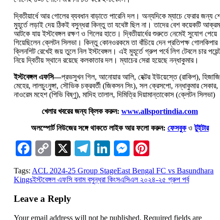
দ্বিতীয়ার্ধে আর গোলের ব্যবধান বাড়াতে পারেনি দল। অন্যদিকে ম্যাচে ফেরার জন্য শ
মুহূর্তে লড়াই দেয় ঠিকই বসুন্ধরা কিন্তু তা যথেষ্ট ছিল না। তাদের বেশ কয়েকটি আক্র
আটকে যায় ইস্টবেঙ্গল রক্ষণ ও গিলের হাতে। দ্বিতীয়ার্ধের শুরুতে নেমেই সুযোগ পেয়ে
গিয়েছিলেন ক্লেটন সিলভা। কিন্তু কোনওরকমে তা বাঁচিয়ে দেন প্রতিপক্ষ গোলকিপা
ক্লিনশিট রেখেই জয় তুলে নিল ইস্টবেঙ্গল। এই মুহূর্তে গ্রুপ পর্বে লিগ টেবলে চার পয়েন্
নিয়ে দ্বিতীয় স্থানে রয়েছে কলকাতার দল। ম্যাচের সেরা হয়েছে নন্ধাকুমার।
ইস্টবেঙ্গল এফসি—
প্রভসুখন গিল, আনোয়ার আলি, হেক্টর ইউয়েস্তে (রাকিপ), হিজাজি
মেহের, লালচুংনুঙ্গা, সৌভিক চক্রবর্তী (জিকসন সিং), সল ক্রেসপো, নন্ধাকুমার সেকার,
নাওরেম মহেশ (পিভি বিষ্ণু), মাদিহ তালাল, দিমিত্রি দিয়ামান্তাকোস (ক্লেটন সিলভা)
খেলার খবরের জন্য ক্লিক করুন:
www.allsportindia.com
অলস্পোর্ট নিউজের সঙ্গে থাকতে লাইক আর ফলো করুন:
ফেসবুক
ও
টুইটার
Facebook
Copy
X
Telegram
LinkedIn
Messenger
Pinterest
Link
Tags:
ACL 2024-25 Group Stage
East Bengal FC vs Basundhara
Kings
ইস্টবেঙ্গল এফসি বনাম বসুন্ধরা কিংস
এসিএল ২০২৪-২৫ গ্রুপ পর্ব
Leave a Reply
Your email address will not be published.
Required fields are