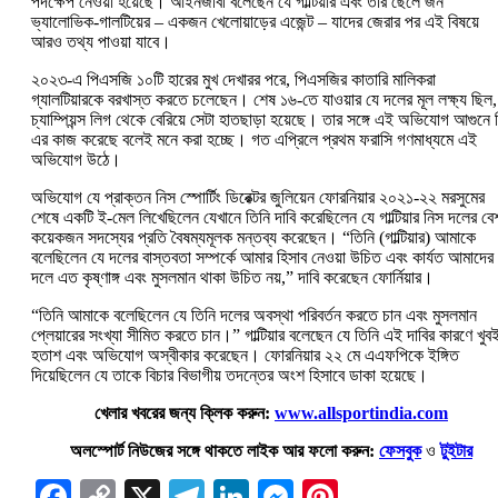
পদক্ষেপ নেওয়া হয়েছে। আইনজীবী বলেছেন যে গাল্টিয়ার এবং তার ছেলে জন
ভ্যালোভিক-গালটিয়ের – একজন খেলোয়াড়ের এজেন্ট – যাদের জেরার পর এই বিষয়ে
আরও তথ্য পাওয়া যাবে।
২০২৩-এ পিএসজি ১০টি হারের মুখ দেখারর পরে, পিএসজির কাতারি মালিকরা
গ্যালটিয়ারকে বরখাস্ত করতে চলেছেন। শেষ ১৬-তে যাওয়ার যে দলের মূল লক্ষ্য ছিল,
চ্যাম্পিয়ন্স লিগ থেকে বেরিয়ে সেটা হাতছাড়া হয়েছে। তার সঙ্গে এই অভিযোগ আগুনে 
এর কাজ করেছে বলেই মনে করা হচ্ছে। গত এপ্রিলে প্রথম ফরাসি গণমাধ্যমে এই
অভিযোগ উঠে।
অভিযোগ যে প্রাক্তন নিস স্পোর্টিং ডিরেক্টর জুলিয়েন ফোরনিয়ার ২০২১-২২ মরসুমের
শেষে একটি ই-মেল লিখেছিলেন যেখানে তিনি দাবি করেছিলেন যে গাল্টিয়ার নিস দলের বে
কয়েকজন সদস্যের প্রতি বৈষম্যমূলক মন্তব্য করেছেন। “তিনি (গাল্টিয়ার) আমাকে
বলেছিলেন যে দলের বাস্তবতা সম্পর্কে আমার হিসাব নেওয়া উচিত এবং কার্যত আমাদের
দলে এত কৃষ্ণাঙ্গ এবং মুসলমান থাকা উচিত নয়,” দাবি করেছেন ফোর্নিয়ার।
“তিনি আমাকে বলেছিলেন যে তিনি দলের অবস্থা পরিবর্তন করতে চান এবং মুসলমান
প্লেয়ারের সংখ্যা সীমিত করতে চান।” গাল্টিয়ার বলেছেন যে তিনি এই দাবির কারণে খুব
হতাশ এবং অভিযোগ অস্বীকার করেছেন। ফোরনিয়ার ২২ মে এএফপিকে ইঙ্গিত
দিয়েছিলেন যে তাকে বিচার বিভাগীয় তদন্তের অংশ হিসাবে ডাকা হয়েছে।
খেলার খবরের জন্য ক্লিক করুন:
www.allsportindia.com
অলস্পোর্ট নিউজের সঙ্গে থাকতে লাইক আর ফলো করুন:
ফেসবুক
ও
টুইটার
Facebook
Copy
X
Telegram
LinkedIn
Messenger
Pinterest