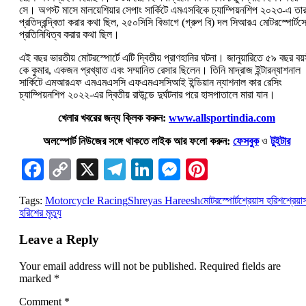
সে। অগস্ট মাসে মালয়েশিয়ার সেপাং সার্কিটে এমএসবিকে চ্যাম্পিয়নশিপ ২০২৩-এ তা
প্রতিদ্বন্দ্বিতা করার কথা ছিল, ২৫০সিসি বিভাগে (গ্রুপ বি) দল সিআরএ মোটরস্পোর্টস
প্রতিনিধিত্ব করার কথা ছিল।
এই বছর ভারতীয় মোটরস্পোর্টে এটি দ্বিতীয় প্রাণহানির ঘটনা। জানুয়ারিতে ৫৯ বছর বয়
কে কুমার, একজন প্রখ্যাত এবং সম্মানিত রেসার ছিলেন। তিনি মাদ্রাজ ইন্টারন্যাশনাল
সার্কিটে এমআরএফ এমএমএসসি এফএমএসসিআই ইন্ডিয়ান ন্যাশনাল কার রেসিং
চ্যাম্পিয়নশিপ ২০২২-এর দ্বিতীয় রাউন্ডে দুর্ঘটনার পরে হাসপাতালে মারা যান।
খেলার খবরের জন্য ক্লিক করুন:
www.allsportindia.com
অলস্পোর্ট নিউজের সঙ্গে থাকতে লাইক আর ফলো করুন:
ফেসবুক
ও
টুইটার
Facebook
Copy
X
Telegram
LinkedIn
Messenger
Pinterest
Link
Tags:
Motorcycle Racing
Shreyas Hareesh
মোটরস্পোর্ট
শ্রেয়াস হরিশ
শ্রেয়া
হরিশের মৃত্যু
Leave a Reply
Your email address will not be published.
Required fields are
marked
*
Comment
*