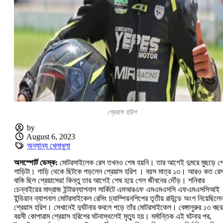
শ্রেয়াস হরিশ
by
August 6, 2023
অন্যান্য খেলাধুলা
অলস্পোর্ট ডেস্ক:
মোটরসাইলেক রেস তখনও শেষ হয়নি। তার আগেই দুমরে মুছড়ে গ
গাড়িটা। গাড়ি থেকে ছিটকে পড়লেন শ্রেয়াস হরিশ । বয়স মাত্র ১৩। আরও কত রে
বাকি ছিল শ্রেয়াসের! কিন্তু তার আগেই শেষ হয়ে গেল জীবনের দৌঁড়। শনিবার
চেন্নাইয়ের মাদ্রাজ ইন্টারন্যাশনাল সার্কিটে এমআরএফ এমএমএসসি এফএমএসসিআই
ইন্ডিয়ান ন্যাশনাল মোটরসাইকেল রেসিং চ্যাম্পিয়নশিপের তৃতীয় রাউন্ডে অংশ নিয়েছিলে
শ্রেয়াস হরিশ। সেখানেই দুর্ঘটনার কবলে পড়ে তাঁর মোটরসাইকেল। বেঙ্গালুরুর ১৩ বছর
বয়সী কোপারাম শ্রেয়াস হরিশের ঘটনাস্থলেই মৃত্যু হয়। মর্মান্তিক এই ঘটনার পর,