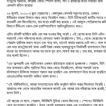
ইভেন্টের প্রবর্তক, মাদ্রাজ মোটর স্পোর্টস ক্লাব, শনি ও রবিবারের জন্য নির্ধারিত বাকি
রেসগুলি বাতিল করেছে৷
২৬ জুলাই, ২০১০-এ জন্ম শ্রেয়াসের। বেঙ্গালুরুর কেনসরি স্কুলের ছাত্র, একজন
উদীয়মান তারকা হিসাবে নজর কেড়ে নিয়েছিল সবার। তিনি ইতিমধ্যেই জাতীয় স্তরে ব
কয়েকটি রেস জিতেছিলেন, যার মধ্যে চারটি জয় রয়েছে। এই মরসুমে পেট্রোনাসের রুক
বিভাগে টিভিএস ওয়ান-মেক চ্যাম্পিয়নশিপে প্রতিদ্বন্দ্বিতাও করে।
এদিন ঘটনাটি ঘটেছিল রুকি রেস শুরু হওয়ার কিছু পরেই। এই রেসের জন্য তিনি এদিন
সকালেই পোল পজিশনের জন্য যোগ্যতা অর্জন করেছিলেন। টার্ন-১ থেকে বেরোনোর সম
শ্রেয়াস দুর্ঘটনার কবলে পড়েন এবং পড়ে যান, তাতেই মাথায় গুরুতর চোট পান। সঙ্গে সঙ
রেস বন্ধ করে ট্র্যাকেই থাকা একটি ট্রমা কেয়ার অ্যাম্বুলেন্সে নিকটবর্তী হাসপাতালে নিয়
যাওয়া হয় হাসপাতালে আনার পর তাকে মৃত বলে ঘোষণা করা হয়। তার বাবা, কপারাম হ
তার সঙ্গেই ছিলেন।
“এত অল্পবয়সী এবং প্রতিভাবান একজন রাইডারকে হারানো দুঃখজনক। শ্রেয়াস, যিনি
তার অসাধারণ রেসিং প্রতিভা দিয়ে নজর কেড়ে নিয়েছিলেন, ঘটনার পরপরই তাকে
ঘটনাস্থলে চিকিৎসা সহায়তা প্রদান করা হয়েছিল এবং হাসপাতালে নিয়ে যাওয়া হয়েছিল
এমএমএসসির সভাপতি অজিত থমাস বলেন।
“এই পরিস্থিতিতে, আমরা সপ্তাহান্তের বাকি অনুষ্ঠান বাতিল করার সিদ্ধান্ত নিয়েছি।
আমাদের পক্ষ থেকে আন্তরিক সমবেদনা জানাই এবং আমরা তার পরিবারের সঙ্গে রয়েছি,
বলেন তিনি।
এই বছরের মে মাসে, শ্রেয়াস, মিনিজিপি ইন্ডিয়া খেতাব জিতেছে। স্পেনেও মিনিজিপি
রেসে অংশগ্রহণ করেছিল। উভয় রেসেই যথাক্রমে পঞ্চম এবং চতুর্থস্থানে শেষ করে