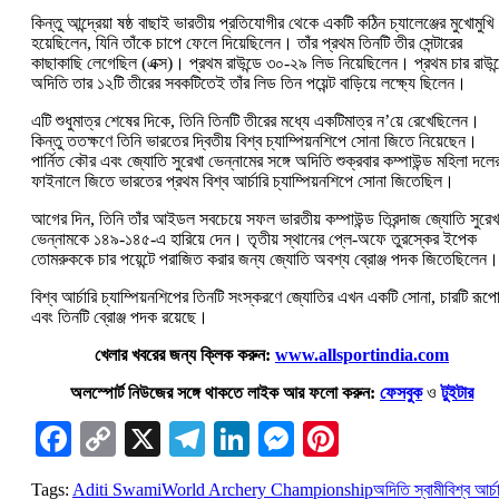
কিন্তু আন্দ্রেয়া ষষ্ঠ বাছাই ভারতীয় প্রতিযোগীর থেকে একটি কঠিন চ্যালেঞ্জের মুখোমুখি
হয়েছিলেন, যিনি তাঁকে চাপে ফেলে দিয়েছিলেন। তাঁর প্রথম তিনটি তীর সেন্টারের
কাছাকাছি লেগেছিল (এক্স)। প্রথম রাউন্ডে ৩০-২৯ লিড নিয়েছিলেন। প্রথম চার রাউন্
অদিতি তার ১২টি তীরের সবকটিতেই তাঁর লিড তিন পয়েন্ট বাড়িয়ে লক্ষ্যে ছিলেন।
এটি শুধুমাত্র শেষের দিকে, তিনি তিনটি তীরের মধ্যে একটিমাত্র ন’য়ে রেখেছিলেন।
কিন্তু ততক্ষণে তিনি ভারতের দ্বিতীয় বিশ্ব চ্যাম্পিয়নশিপে সোনা জিতে নিয়েছেন।
পার্নিত কৌর এবং জ্যোতি সুরেখা ভেন্নামের সঙ্গে অদিতি শুক্রবার কম্পাউন্ড মহিলা দলে
ফাইনালে জিতে ভারতের প্রথম বিশ্ব আর্চারি চ্যাম্পিয়নশিপে সোনা জিতেছিল।
আগের দিন, তিনি তাঁর আইডল সবচেয়ে সফল ভারতীয় কম্পাউন্ড তিরন্দাজ জ্যোতি সুরেখ
ভেন্নামকে ১৪৯-১৪৫-এ হারিয়ে দেন। তৃতীয় স্থানের প্লে-অফে তুরস্কের ইপেক
তোমরুককে চার পয়েন্টে পরাজিত করার জন্য জ্যোতি অবশ্য ব্রোঞ্জ পদক জিতেছিলেন।
বিশ্ব আর্চারি চ্যাম্পিয়নশিপের তিনটি সংস্করণে জ্যোতির এখন একটি সোনা, চারটি রূপ
এবং তিনটি ব্রোঞ্জ পদক রয়েছে।
খেলার খবরের জন্য ক্লিক করুন:
www.allsportindia.com
অলস্পোর্ট নিউজের সঙ্গে থাকতে লাইক আর ফলো করুন:
ফেসবুক
ও
টুইটার
Facebook
Copy
X
Telegram
LinkedIn
Messenger
Pinterest
Link
Tags:
Aditi Swami
World Archery Championship
অদিতি স্বামী
বিশ্ব আর্চ